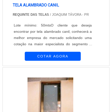
TELA ALAMBRADO CANIL
REQUINTE DAS TELAS
/ JOAQUIM TÁVORA - PR
Lote mínimo: 50mtsO cliente que deseja
encontrar por tela alambrado canil, conhecerá a
melhor empresa do mercado solicitando uma
cotação na maior especialista do segmento e
descobrindo a maior referência de qualidade.É
COTAR AGORA
importante lembrar que o produto deve ser
adquirido com empresas especializadas. Esse
tipo de cuidado ajuda a garantir a qualidade e
durabilidade dos materiais, além de evitar
prejuízos com substituições frequentes de
produtos que não cumprem com suas funções
adequadamente. Assim, é possível poupar
gastos desnecessários.DIFERENCIAIS
IMPORTANTES DA TELA ALAMBRADO