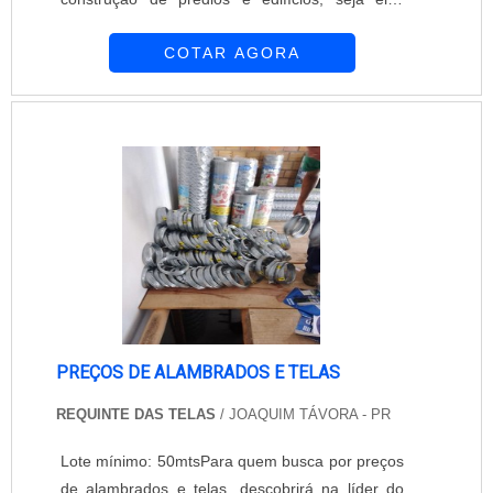
comerciais ou residenciais. Muitas construtoras
COTAR AGORA
se esquecem dessa parte tão importante dos
prédios, isso porque fazer algum trabalho ou dar
uma utilidade para esse espaço, geralmente
exige um custo alto e mão de obra qualificada.
Porém, para que os apartamentos não sejam ...
PREÇOS DE ALAMBRADOS E TELAS
REQUINTE DAS TELAS
/ JOAQUIM TÁVORA - PR
Lote mínimo: 50mtsPara quem busca por preços
de alambrados e telas, descobrirá na líder do