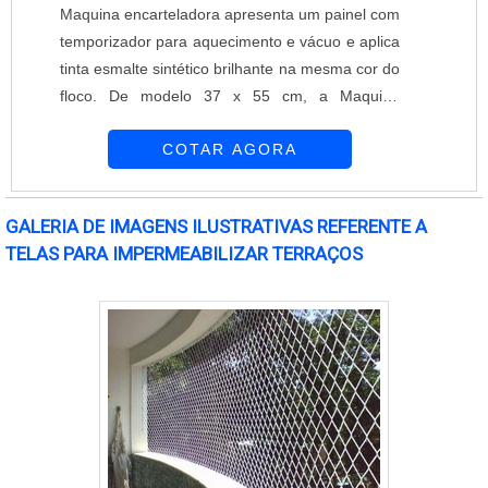
Maquina encarteladora apresenta um painel com
em atendimento e pela qualidade dos produtos
temporizador para aquecimento e vácuo e aplica
oferecidos. Se você está em busca de uma
tinta esmalte sintético brilhante na mesma cor do
empresa confiável e comprometida com a
floco. De modelo 37 x 55 cm, a Maquina
satisfação dos clientes, conte com a Zeca Telas
encarteladora é indicada para embalar peças
e Alambrados para a instalação de tela
COTAR AGORA
que serão expostas tais como ferramentas,
alambrado em sua propriedade.
ferrugens, cutelaria, artigos escolares, materiais
de construção, entre outros. Não necessita de
GALERIA DE IMAGENS ILUSTRATIVAS REFERENTE A
molde e o produto é plastificado diretamente na
TELAS PARA IMPERMEABILIZAR TERRAÇOS
cartela de papelão impressa ou não. P....