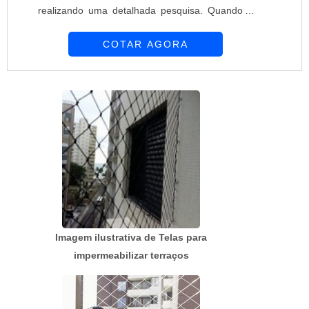
realizando uma detalhada pesquisa. Quando o
desejo é por preço telas e alambrados, com a
COTAR AGORA
melhor mão de obra da Requinte das Telas
obterá ótima qualidade com soluções
personalizadas de acordo com as necessidades
de cada cliente.MAIS SOBRE PREÇO TELAS E
ALAMBRADOSHá muitas maneiras eficientes de
demonstrar competência e ex...
Imagem ilustrativa de Telas para
impermeabilizar terraços