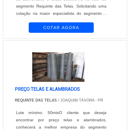
segmento Requinte das Telas. Solicitando uma
cotação na maior especialista do segmento e
descobrindo a maior referência de qualidade da
COTAR AGORA
área de atuação.É importante lembrar que o
produto deve ser adquirido com empresas
especializadas. Esse tipo de cuidado ajuda a
garantir a qualidade e durabilidade dos
materiais, além de evitar prejuízos com subst...
PREÇO TELAS E ALAMBRADOS
REQUINTE DAS TELAS
/ JOAQUIM TÁVORA - PR
Lote mínimo: 50mtsO cliente que deseja
encontrar por preço telas e alambrados,
conhecerá a melhor empresa do segmento