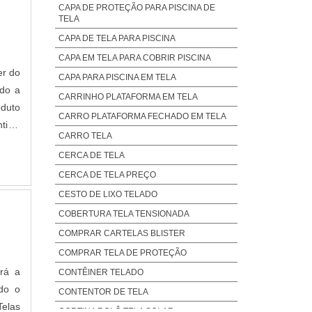
CAPA DE PROTEÇÃO PARA PISCINA DE
TELA
CAPA DE TELA PARA PISCINA
CAPA EM TELA PARA COBRIR PISCINA
er do
CAPA PARA PISCINA EM TELA
ndo a
CARRINHO PLATAFORMA EM TELA
oduto
CARRO PLATAFORMA FECHADO EM TELA
tir a
CARRO TELA
ições
CERCA DE TELA
CERCA DE TELA PREÇO
CESTO DE LIXO TELADO
COBERTURA TELA TENSIONADA
COMPRAR CARTELAS BLISTER
COMPRAR TELA DE PROTEÇÃO
rá a
CONTÊINER TELADO
do o
CONTENTOR DE TELA
Telas
CORTINA ROLÔ TELA SOLAR