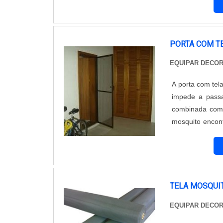
velcro na parte..
merecem. .
PORTA COM T
EQUIPAR DECO
A porta com tel
impede a passa
combinada com 
mosquito encon
Decoração e Pr
com profissionais
TELA MOSQUI
EQUIPAR DECO