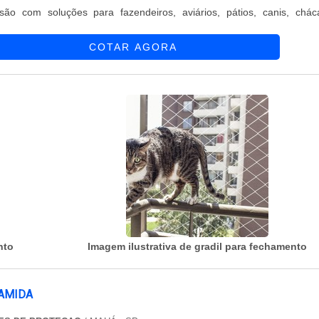
isão com soluções para fazendeiros, aviários, pátios, canis, chác
ebol, licitações da prefeitura, entre outros.DETALHES SOBRE T
COTAR AGORA
RA CERCASHá muitas mane...
nto
Imagem ilustrativa de gradil para fechamento
IAMIDA