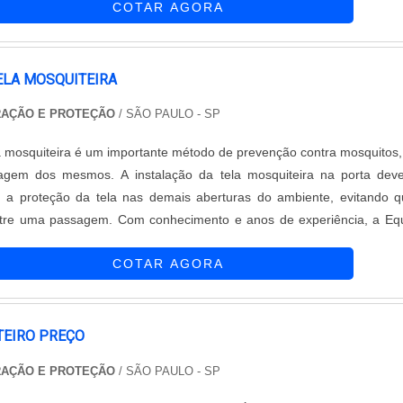
COTAR AGORA
..
ELA MOSQUITEIRA
RAÇÃO E PROTEÇÃO
/ SÃO PAULO - SP
a mosquiteira é um importante método de prevenção contra mosquitos,
gem dos mesmos. A instalação da tela mosquiteira na porta deve
a proteção da tela nas demais aberturas do ambiente, evitando 
tre uma passagem. Com conhecimento e anos de experiência, a Eq
oteção conquistou uma posição de grande destaque no mercado. C
COTAR AGORA
 altamente qualific....
TEIRO PREÇO
RAÇÃO E PROTEÇÃO
/ SÃO PAULO - SP