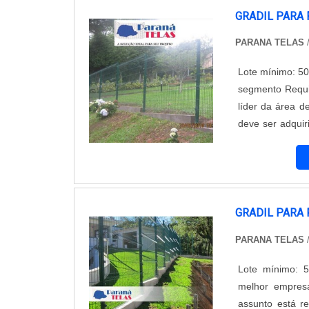
GRADIL PARA
PARANA TELAS
Lote mínimo: 50
segmento Requi
líder da área d
deve ser adquir
qualidade e du
frequentes de...
GRADIL PARA
PARANA TELAS
Lote mínimo: 
melhor empres
assunto está r