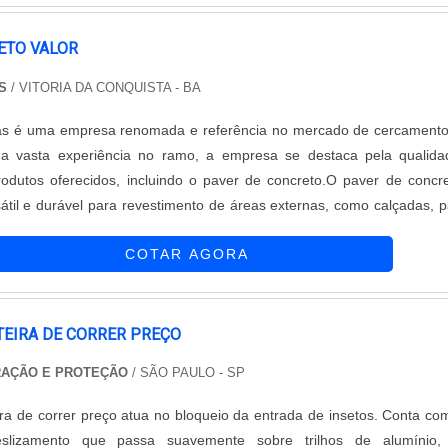
ETO VALOR
S
/ VITORIA DA CONQUISTA - BA
as é uma empresa renomada e referência no mercado de cercament
a vasta experiência no ramo, a empresa se destaca pela qualida
odutos oferecidos, incluindo o paver de concreto.O paver de concr
til e durável para revestimento de áreas externas, como calçadas, p
os. Sua principal característica é a resistência, sendo capaz de supor
COTAR AGORA
 de veículos e pedestres sem perder sua integridade.Além da resistênc
to também se destaca pela sua estética. Disponível em diferentes c
turas, ele permite a criação de projetos personalizados e mode
 ambiente onde é aplicado.Outra vantagem do paver de concreto
TEIRA DE CORRER PREÇO
nstalação. Com um processo simples e rápido, é possível obter um resu
RAÇÃO E PROTEÇÃO
/ SÃO PAULO - SP
l, sem a necessidade de grandes intervenções no local.A Casa das 
de concreto de alta qualidade, produzido com materiais seleciona
ira de correr preço atua no bloqueio da entrada de insetos. Conta c
osos padrões de fabricação. Além disso, a empresa conta com uma e
slizamento que passa suavemente sobre trilhos de alumínio,