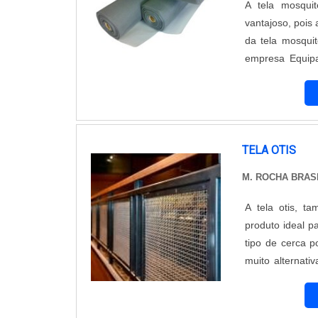
A tela mosqui
vantajoso, pois
da tela mosquit
empresa Equipa
excelente qual
empresa é compo
TELA OTIS
M. ROCHA BRAS
A tela otis, t
produto ideal 
tipo de cerca p
muito alternati
públicos como c
usada em outras 