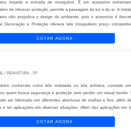
teiro impede a entrada de mosquitos. É um acessório extremam
 além de oferecer proteção, permite a passagem da luz e do ar. A insta
eiro não prejudica o design do ambiente, pois o acessório é discre
r Decoração e Proteção oferece tela mosquiteiro preço competiti
idade para atender as necessidades apresentadas pelos cliente
COTAR AGORA
sta por colabora....
IL
/ INDAIATUBA - SP
ambém conhecida como tela ondulada ou tela artística, consiste 
para quem busca segurança e proteção sem perder um visual bonito.
ode ser fabricado em diferentes aberturas de malhas e fios, além d
va e ter aplicações em diversas situações. Além das aplicações em l
ondomínios, estacionamentos, praças e escolas, a tela ondulada pod
COTAR AGORA
funç....