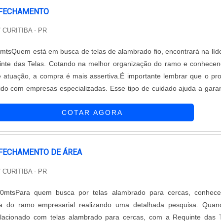
 FECHAMENTO
/ CURITIBA - PR
mtsQuem está em busca de telas de alambrado fio, encontrará na líd
nte das Telas. Cotando na melhor organização do ramo e conhece
e atuação, a compra é mais assertiva.É importante lembrar que o pr
ido com empresas especializadas. Esse tipo de cuidado ajuda a garan
rabilidade dos materiais, além de evitar prejuízos com substitu
COTAR AGORA
 FECHAMENTO DE ÁREA
/ CURITIBA - PR
50mtsPara quem busca por telas alambrado para cercas, conhece
a do ramo empresarial realizando uma detalhada pesquisa. Quan
elacionado com telas alambrado para cercas, com a Requinte das 