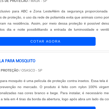
ES DE PROTECAO
/ MAUÁ - SP
clusivo para ABC e Zona LesteAlém da segurança proporcionada 
s de proteção, o uso da rede de poliamida evita que animais como p
ram na residência. Assim, por meio dessa proteção é possível deix
tos dia e noite possibilitando a entrada de luminosidade e venti
esa usa na produção das redes de proteção, material de alta densid
COTAR AGORA
 UV evitando o envelhecimento precoce do tecido. MAIS ACER
uções Redes de Proteção é uma empresa de tela de proteção
produtos visando garantir segurança para sacadas, varandas, jan
casas ou apartamentos, oferecendo a tranquilidade de todos que utiliz
ELA PARA MOSQUITO
os os modelos sem exceção são confeccionados: Seguindo as nor
E PROTEÇÃO
/ OSASCO - SP
e qualidade; Por profissionais especializados.A instalação das red
zada pelos profissionais da empresa de redes de proteção também r
a para mosquito é uma película de proteção contra insetos. Essa tela 
não adianta utilizar somente bons materiais na fabricação da malha 
prevenção no mercado. O produto é feito com nylon 100% virge
rem observados todos os detalhes e realizados os devidos encaixes
rsonalizadas nas cores branco e bege. Para instalar, é necessário me
E DE POLIAMIDASoluções Redes de Proteção é uma emp
o a tela em 4 tiras da borda da abertura, logo após abra um lado da co
em venda e colocação de redes e redes de proteção. As redes são f
 quente, encaixe e envolva toda a extensão da tela, assim, só colo
a tecnologia e proporciona a você e a família a proteção que v