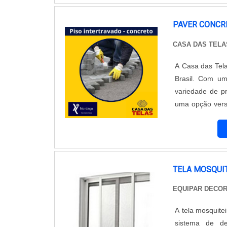
PAVER CONCR
CASA DAS TELA
A Casa das Tel
Brasil. Com um
variedade de pr
uma opção versá
e estacionament
tráfego intenso
paver de concre
formatos e tex
valorizando o
TELA MOSQUI
facilidade de i
EQUIPAR DECO
final impecáve
oferece paver 
A tela mosquite
seguindo rigor
sistema de de