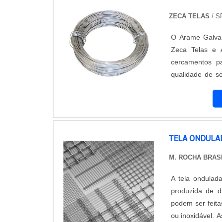
ZECA TELAS
/ S
O Arame Galvan
Zeca Telas e 
cercamentos pa
qualidade de s
opção ideal par
proporciona uma
mesmo em ambie
Alambrados se 
preparada par
TELA ONDULA
compromisso co
M. ROCHA BRAS
empresa, que 
Galvanizado Li
A tela ondulada
produto de qua
produzida de d
empresariais, 
podem ser feita
cada cliente.Co
ou inoxidável. A