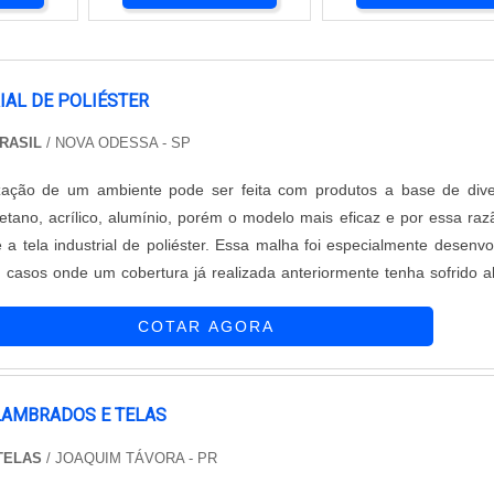
IAL DE POLIÉSTER
BRASIL
/ NOVA ODESSA - SP
zação de um ambiente pode ser feita com produtos a base de div
uretano, acrílico, alumínio, porém o modelo mais eficaz e por essa raz
é a tela industrial de poliéster. Essa malha foi especialmente desenvo
m casos onde um cobertura já realizada anteriormente tenha sofrido 
 falha. Principais benefícios da tela de poliéster Como a maioria das ...
COTAR AGORA
LAMBRADOS E TELAS
 TELAS
/ JOAQUIM TÁVORA - PR