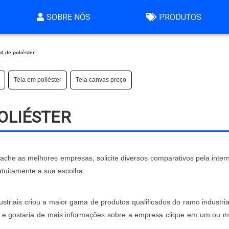
SOBRE NÓS
PRODUTOS
al de poliéster
Tela em poliéster
Tela canvas preço
OLIÉSTER
, ache as melhores empresas, solicite diversos comparativos pela inte
atuitamente a sua escolha
striais criou a maior gama de produtos qualificados do ramo industria
ter e gostaria de mais informações sobre a empresa clique em um ou m