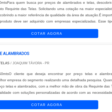
0mtsPara quem busca por preços de alambrados e telas, descobri
to Requinte das Telas. Solicitando uma cotação na maior especialis
obrindo a maior referência de qualidade da área de atuação.É impor
produto deve ser adquirido com empresas especializadas. Esse ti
garantir a qualidade e durabilidade dos materiais, além de evitar prej
COTAR AGORA
 E ALAMBRADOS
 TELAS
/ JOAQUIM TÁVORA - PR
50mtsO cliente que deseja encontrar por preço telas e alambra
lhor empresa do segmento realizando uma detalhada pesquisa. Qua
eço telas e alambrados, com a melhor mão de obra da Requinte das 
ualidade com soluções personalizadas de acordo com as necessidad
MAIS SOBRE PREÇO TELAS E ALAMBRADOSHá muitas maneiras eficie
COTAR AGORA
ompetência e ex...