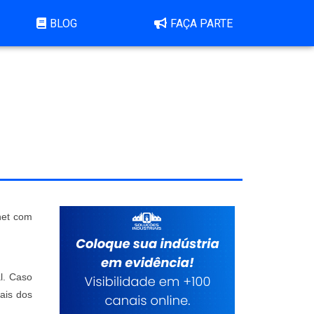
BLOG
FAÇA PARTE
rnet com
l. Caso
ais dos