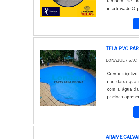
também se de
intertravado.O 
externas, como 
concreto que se
manutenção.Uma
capacidade de 
segurança dos 
TELA PVC PAR
suportando o t
LONAZUL
/ SÃO 
oferece uma a
intertravado, p
Com o objetivo 
necessidades e
não deixa que i
profissionais 
com a água da 
piso.Com anos 
piscinas aprese
empresa de co
não necessita
personalizado. 
necessário o inv
conte com a Cas
ARAME GALVA