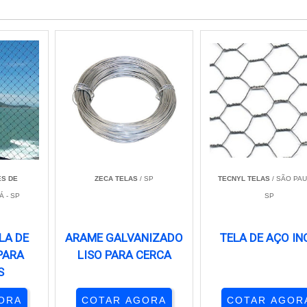
S DE
ZECA TELAS
/ SP
TECNYL TELAS
/ SÃO PAU
Á - SP
SP
LA DE
ARAME GALVANIZADO
TELA DE AÇO IN
PARA
LISO PARA CERCA
S
ORA
COTAR AGORA
COTAR AGOR