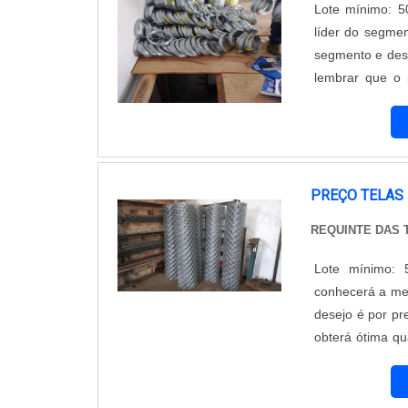
Lote mínimo: 5
líder do segmen
segmento e desc
lembrar que o 
cuidado ajuda a 
com subst...
PREÇO TELAS
REQUINTE DAS
Lote mínimo: 
conhecerá a me
desejo é por pr
obterá ótima q
cada cliente.
de demonstrar c