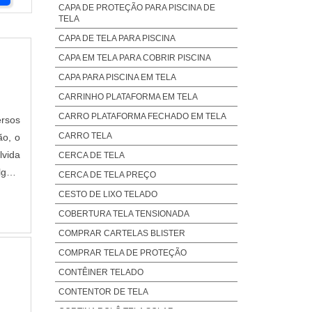
CAPA DE PROTEÇÃO PARA PISCINA DE
TELA
CAPA DE TELA PARA PISCINA
CAPA EM TELA PARA COBRIR PISCINA
CAPA PARA PISCINA EM TELA
CARRINHO PLATAFORMA EM TELA
CARRO PLATAFORMA FECHADO EM TELA
ersos
CARRO TELA
ão, o
lvida
CERCA DE TELA
algum
CERCA DE TELA PREÇO
CESTO DE LIXO TELADO
COBERTURA TELA TENSIONADA
COMPRAR CARTELAS BLISTER
COMPRAR TELA DE PROTEÇÃO
CONTÊINER TELADO
CONTENTOR DE TELA
CORTINA ROLÔ TELA SOLAR