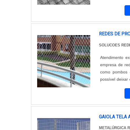
seu patrimônio.
adversidades e
sempre com a qu
resistência, o co
REDES DE PR
SOLUCOES RED
Atendimento ex
empresa de red
como pombos e
possível deixar
e ventilação na
densidade e pr
DO PRODUTOA i
empresa de rede
bons materiais
GAIOLA TELA
detalhes e rea
METALÚRGICA R
vantagens, com