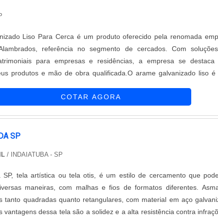
P
izado Liso Para Cerca é um produto oferecido pela renomada emp
Alambrados, referência no segmento de cercados. Com soluçõe
trimoniais para empresas e residências, a empresa se destaca 
eus produtos e mão de obra qualificada.O arame galvanizado liso 
a quem busca segurança e durabilidade em seu cercado. Sua galvani
COTAR AGORA
 camada protetora que evita a corrosão e aumenta a vida útil do pro
ntes externos e expostos às intempéries.Além disso, a Zeca Tel
destaca pelo seu atendimento diferenciado. A empresa possui uma e
a resolver qualquer problema e esclarecer dúvidas dos cliente
DA SP
m a excelência no atendimento é uma das principais característic
IL
/ INDAIATUBA - SP
busca sempre superar as expectativas de seus clientes.Com o A
so Para Cerca da Zeca Telas e Alambrados, você terá a garantia 
 SP, tela artística ou tela otis, é um estilo de cercamento que pod
lidade, resistente e durável. Seja para cercamentos residencia
iversas maneiras, com malhas e fios de formatos diferentes. Asm
a empresa oferece soluções completas para atender às necessidad
s tanto quadradas quanto retangulares, com material em aço galvan
nfie na Zeca Telas e Alambrados para garantir a segurança e proteç
s vantagens dessa tela são a solidez e a alta resistência contra infraç