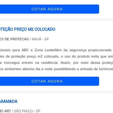
 Entre em contato e conheça todas as opções de cercamentos disponí
xternas, como sol, chuvas e oxidação. Para aumentar ainda mais
alidade e o atendimento diferenciado que só a empresa oferece.
COTAR AGORA
mp....
OTEÇÃO PREÇO M2 COLOCADO
ES DE PROTECAO
/ MAUÁ - SP
clusivo para ABC e Zona LesteAlém da segurança proporcionada 
es de proteção preço m2 colocado, o uso do produto evita que an
 morcegos entrem na residência. Assim, por meio dessa proteç
 os ambientes abertos dia e noite possibilitando a entrada de luminos
tural. A empresa usa na produção das redes de proteção, material de
COTAR AGORA
oteção anti UV evitando o envelhecimento precoce do tecido. VANT
nstalação das redes de proteção realizada pelos profissionai
s de proteção também requer muito cuidado, não adianta utilizar so
 na fabricação da malha se ao instalar não forem observados tod
 ARAMADA
lizados os devidos encaixes. Todos os modelos apresentam dive
EI ART
/ SÃO PAULO - SP
o: Resistência; Durabilidade; Segurança.A Soluções Redes de Prote