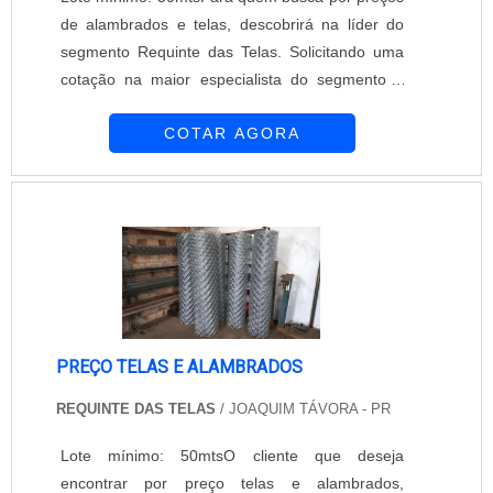
de alambrados e telas, descobrirá na líder do
segmento Requinte das Telas. Solicitando uma
cotação na maior especialista do segmento e
descobrindo a maior referência de qualidade da
COTAR AGORA
área de atuação.É importante lembrar que o
produto deve ser adquirido com empresas
especializadas. Esse tipo de cuidado ajuda a
garantir a qualidade e durabilidade dos
materiais, além de evitar prejuízos com subst...
PREÇO TELAS E ALAMBRADOS
REQUINTE DAS TELAS
/ JOAQUIM TÁVORA - PR
Lote mínimo: 50mtsO cliente que deseja
encontrar por preço telas e alambrados,