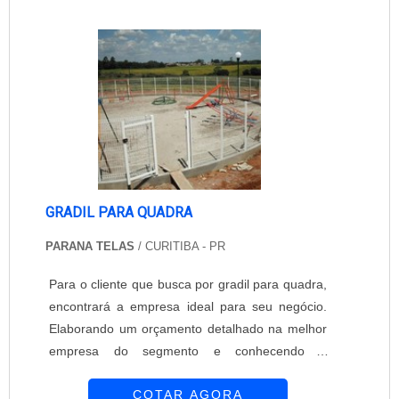
e renovada. Onde estes itens podem ser
utilizados: Casas; Estabelecimentos; Empresas;
En....
GRADIL PARA QUADRA
PARANA TELAS
/ CURITIBA - PR
Para o cliente que busca por gradil para quadra,
encontrará a empresa ideal para seu negócio.
Elaborando um orçamento detalhado na melhor
empresa do segmento e conhecendo a
sofisticação, qualidade e preço justo em um só
COTAR AGORA
lugar.DIFERENCIAIS IMPORTANTES DE