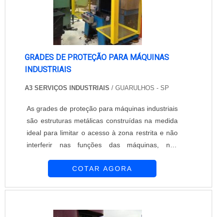
GRADES DE PROTEÇÃO PARA MÁQUINAS
INDUSTRIAIS
A3 SERVIÇOS INDUSTRIAIS
/ GUARULHOS - SP
As grades de proteção para máquinas industriais
são estruturas metálicas construídas na medida
ideal para limitar o acesso à zona restrita e não
interferir nas funções das máquinas, não
esmagando o equipamento protegido. Esta
COTAR AGORA
estrutura é construída após muito estudo sobre
as condições do ambiente e o esforço que será
aplicado sobre elas. Dessa forma, o material
mais resistente será usado em sua produção,