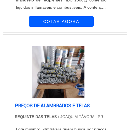
líquidos inflamáveis e combustíveis. A contenção
de líquidos conforme norma OSHA. Este e
COTAR AGORA
outros produtos para prevenção de acidentes e
de proteção do meio ambiental podem ser
encontrados na Jedal Redentor que tem muita
experiência e desenvolve produtos com muita
qualidade como o pallet em polietileno com
grad...
PREÇOS DE ALAMBRADOS E TELAS
REQUINTE DAS TELAS
/ JOAQUIM TÁVORA - PR
Lote mínimo: 50mtsPara quem busca por preços