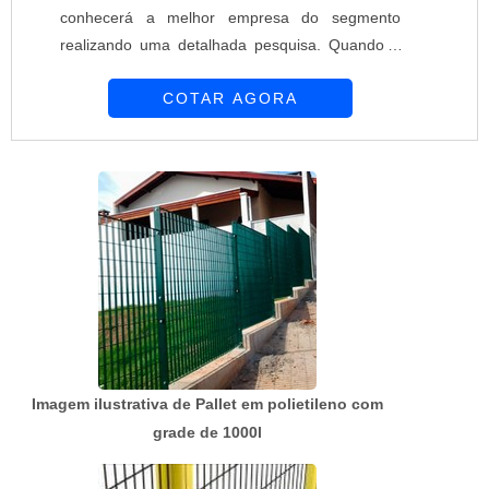
conhecerá a melhor empresa do segmento
realizando uma detalhada pesquisa. Quando o
desejo é por preço telas e alambrados, com a
COTAR AGORA
melhor mão de obra da Requinte das Telas
obterá ótima qualidade com soluções
personalizadas de acordo com as necessidades
de cada cliente.MAIS SOBRE PREÇO TELAS E
ALAMBRADOSHá muitas maneiras eficientes de
demonstrar competência e ex...
Imagem ilustrativa de Pallet em polietileno com
grade de 1000l