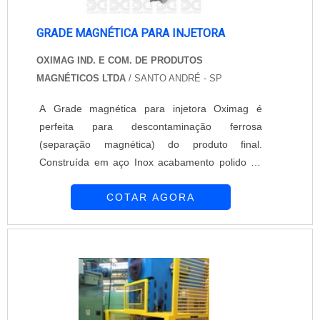
GRADE MAGNÉTICA PARA INJETORA
OXIMAG IND. E COM. DE PRODUTOS
MAGNÉTICOS LTDA
/ SANTO ANDRÉ - SP
A Grade magnética para injetora Oximag é
perfeita para descontaminação ferrosa
(separação magnética) do produto final.
Construída em aço Inox acabamento polido ou
jateado, sua eficiência é na retirada de partículas
COTAR AGORA
ferrosas direto no fluxo de transição (processo
produtivo). Projetada para trabalhar em ciclos de
despejo mecânico ou gravitacional para que as
partículas ferrosas sejam removidas com
precisão e excelência. Constituídas de tubos
com es....