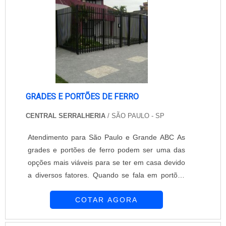
assim como a melhor forma de fixação será ....
GRADES E PORTÕES DE FERRO
CENTRAL SERRALHERIA
/ SÃO PAULO - SP
Atendimento para São Paulo e Grande ABC As
grades e portões de ferro podem ser uma das
opções mais viáveis para se ter em casa devido
a diversos fatores. Quando se fala em portões
de ferro, é possível encontrar uma variedade de
COTAR AGORA
produtos incríveis, e que por serem posicionados
na frente de residências, sem dúvidas
proporcionará uma aparência muito mais bonita