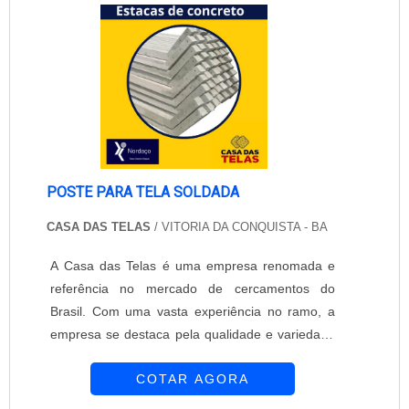
centros comerciais e condomínios. Benefícios
para garantir segurança e beleza ao seu espaço.
da grade de ferro galvani....
POSTE PARA TELA SOLDADA
CASA DAS TELAS
/ VITORIA DA CONQUISTA - BA
A Casa das Telas é uma empresa renomada e
referência no mercado de cercamentos do
Brasil. Com uma vasta experiência no ramo, a
empresa se destaca pela qualidade e variedade
de seus produtos, oferecendo soluções
COTAR AGORA
completas para cercamentos residenciais,
comerciais e industriais.Um dos principais