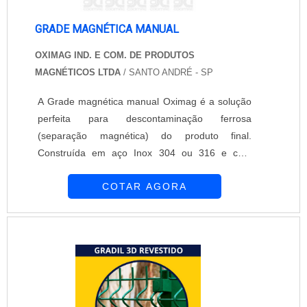
GRADE MAGNÉTICA MANUAL
OXIMAG IND. E COM. DE PRODUTOS
MAGNÉTICOS LTDA
/ SANTO ANDRÉ - SP
A Grade magnética manual Oximag é a solução
perfeita para descontaminação ferrosa
(separação magnética) do produto final.
Construída em aço Inox 304 ou 316 e com
acabamento polido ou jateado, garantem uma
COTAR AGORA
maior eficiência na retirada de partículas
ferrosas de seu produto. Sua instalação é feita
direto no fluxo de transição (processo produtivo)
do produto que necessita de descontaminação
ferrosa. Projetadas para trabalhar em ciclos de
despejo mecâ....