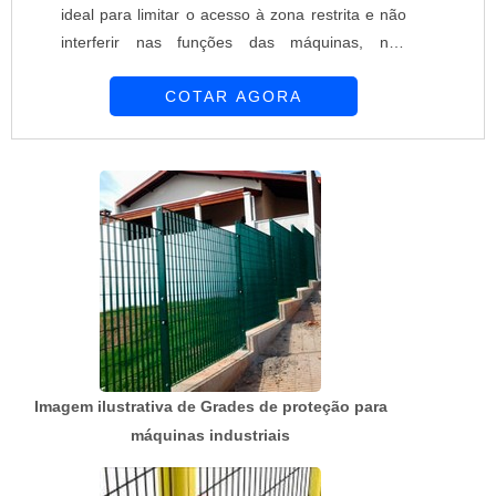
ideal para limitar o acesso à zona restrita e não
interferir nas funções das máquinas, não
esmagando o equipamento protegido. Esta
COTAR AGORA
estrutura é construída após muito estudo sobre
as condições do ambiente e o esforço que será
aplicado sobre elas. Dessa forma, o material
mais resistente será usado em sua produção,
assim como a melhor forma de fix...
Imagem ilustrativa de Grades de proteção para
máquinas industriais