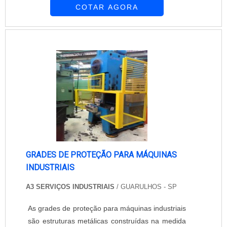
COTAR AGORA
2.200mm (2.050mm de grade + 150 mm de
distancia entre o chão e o inicio da grade)
podendo ser adaptada facilmente com o kit cut
(perfil de adaptação horizontal) e nossas
larguras padrão são 200mm, 300mm, 700mm,
800mm, 1.000mm,...
GRADES DE PROTEÇÃO PARA MÁQUINAS
INDUSTRIAIS
A3 SERVIÇOS INDUSTRIAIS
/ GUARULHOS - SP
As grades de proteção para máquinas industriais
são estruturas metálicas construídas na medida