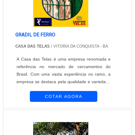
GRADIL DE FERRO
CASA DAS TELAS
/ VITORIA DA CONQUISTA - BA
A Casa das Telas é uma empresa renomada e
referência no mercado de cercamentos do
Brasil. Com uma vasta experiência no ramo, a
empresa se destaca pela qualidade e variedade
de produtos oferecidos, incluindo o gradil de
COTAR AGORA
ferro.O gradil de ferro é uma opção de
cercamento muito utilizada em diversos
ambientes, como residências, condomínios,
empresas e espaços públicos. Ele é composto
por painéis de ferro interligados, formando uma
estrutura resistente e segura.Além de