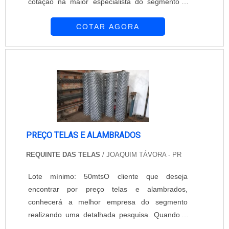
cotação na maior especialista do segmento e
descobrindo a maior referência de qualidade da
COTAR AGORA
área de atuação.É importante lembrar que o
produto deve ser adquirido com empresas
especializadas. Esse tipo de cuidado ajuda a
garantir a qualidade e durabilidade dos
materiais, além de evitar prejuízos com subst...
PREÇO TELAS E ALAMBRADOS
REQUINTE DAS TELAS
/ JOAQUIM TÁVORA - PR
Lote mínimo: 50mtsO cliente que deseja
encontrar por preço telas e alambrados,
conhecerá a melhor empresa do segmento
realizando uma detalhada pesquisa. Quando o
desejo é por preço telas e alambrados, com a