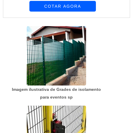
COTAR AGORA
melhor mão de obra da Requinte das Telas
obterá ótima qualidade com soluções
personalizadas de acordo com as necessidades
de cada cliente.MAIS SOBRE PREÇO TELAS E
ALAMBRADOSHá muitas maneiras eficientes de
demonstrar competência e ex...
Imagem ilustrativa de Grades de isolamento
para eventos sp