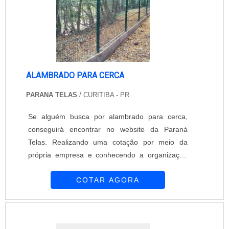
cercamentos do Brasil.
melhor experiência para parceiros novos e
antigos.
ALAMBRADO PARA CERCA
PARANA TELAS
/ CURITIBA - PR
Se alguém busca por alambrado para cerca,
conseguirá encontrar no website da Paraná
Telas. Realizando uma cotação por meio da
própria empresa e conhecendo a organização
mais competente do ramo.Quando o desejo é
COTAR AGORA
por alambrado para cerca, com os
colaboradores da Paraná Telas o cliente poderá
encontrar precisão com soluções para gradis,
concertinas, telas, ou qualquer outro produto