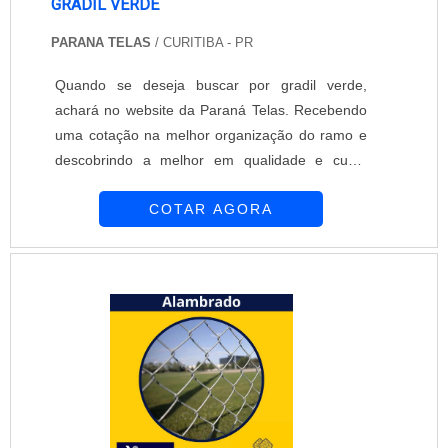
GRADIL VERDE
PARANA TELAS
/ CURITIBA - PR
Quando se deseja buscar por gradil verde,
achará no website da Paraná Telas. Recebendo
uma cotação na melhor organização do ramo e
descobrindo a melhor em qualidade e custo
benefício.Quando o tema é gradil verde, com os
COTAR AGORA
melhores profissionais da Paraná Telas
encontramos assertividade com soluções para
gradis, concertinas, telas, ou qualquer outro
produto necessário para a fixação deste tipo de
cercamento.DETALHES SOBRE GRADIL
VERDEA Paraná Telas canaliza sua energia em
oferecer aos clientes uma estrutura com
escritório de alta qualidade onde são realizadas
as atividades e biblioteca técnica de apoio, tudo
para garantir gradil verde com assertividade.Há