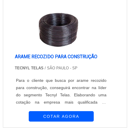
por todos os estados do Brasil.MAIS DETALHES
SOBRE O ARAME RECOZIDOHá muitas
maneiras eficientes de demon...
ARAME RECOZIDO PARA CONSTRUÇÃO
TECNYL TELAS
/ SÃO PAULO - SP
Para o cliente que busca por arame recozido
para construção, conseguirá encontrar na líder
do segmento Tecnyl Telas. Elaborando uma
cotação na empresa mais qualificada do
mercado, é possível conhecer detalhes sobre a
COTAR AGORA
organização mais competente do ramo.É
importante lembrar que o produto deve ser