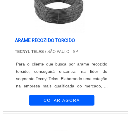
ARAME RECOZIDO TORCIDO
TECNYL TELAS
/ SÃO PAULO - SP
Para o cliente que busca por arame recozido
torcido, conseguirá encontrar na líder do
segmento Tecnyl Telas. Elaborando uma cotação
na empresa mais qualificada do mercado, é
possível conhecer detalhes sobre a organização
COTAR AGORA
mais competente do ramo.É importante lembrar
que o produto deve ser adquirido com empresas
especializadas. Esse tipo de cuidado ajuda a
garantir a qualidade e durabilidade dos
materiais, além de evitar prejuízos com sub...