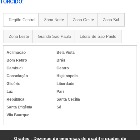
TORCIDO:
Região Central
Zona Norte
Zona Oeste
Zona Sul
Zona Leste
Grande São Paulo
Litoral de São Paulo
Aclimação
Bela Vista
Bom Retiro
Brás
Cambuci
Centro
Consolação
Higienópolis
Glicério
Liberdade
Luz
Pari
República
Santa Cecília
Santa Efigênia
Sé
Vila Buarque
Grades - Dezenas de empresas de gradil e grades de