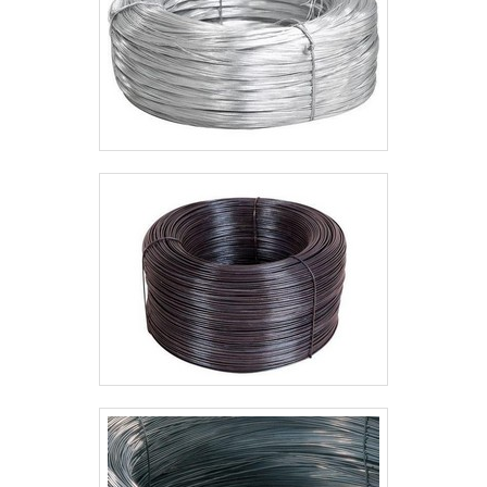
melhor destaque é conquistar a confiança de
cada um. Tudo isso só é possível através do
investimento em equipamentos modernos e
profissionais experientes. A Tecnyl Telas é uma
empresa que tem feito a diferença no mercado
pela seriedade e qualidade, que garantem a
melhor experiência para parceiros novos e
antigos. Saiba mais solicitando um orçamento!