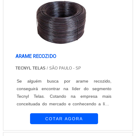
ARAME RECOZIDO
TECNYL TELAS
/ SÃO PAULO - SP
Se alguém busca por arame recozido,
conseguirá encontrar na líder do segmento
Tecnyl Telas. Cotando na empresa mais
conceituada do mercado e conhecendo a líder
em qualidade, a aquisição é mais
COTAR AGORA
assertiva.Quando a temática é arame recozido,
com a Tecnyl Telas obterá ótima qualidade com
resultados satisfatórios para clientes espalhados