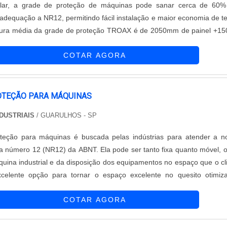
ular, a grade de proteção de máquinas pode sanar cerca de 60%
dequação a NR12, permitindo fácil instalação e maior economia de 
altura média da grade de proteção TROAX é de 2050mm de painel +
ntre o começo da proteção e o chão, totalizando 2.200mm de alt
COTAR AGORA
ilmente ada...
OTEÇÃO PARA MÁQUINAS
NDUSTRIAIS
/ GUARULHOS - SP
teção para máquinas é buscada pelas indústrias para atender a 
 número 12 (NR12) da ABNT. Ela pode ser tanto fixa quanto móvel, 
ina industrial e da disposição dos equipamentos no espaço que o cl
elente opção para tornar o espaço excelente no quesito otimiza
 de proteção para máquinas Adequação do material de proteção
COTAR AGORA
tan...