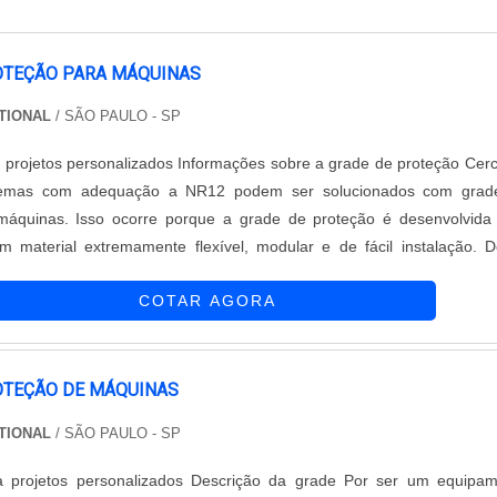
OTEÇÃO PARA MÁQUINAS
ATIONAL
/ SÃO PAULO - SP
 projetos personalizados Informações sobre a grade de proteção Cer
emas com adequação a NR12 podem ser solucionados com grad
máquinas. Isso ocorre porque a grade de proteção é desenvolvida
material extremamente flexível, modular e de fácil instalação. 
pamento permite uma maior economia de tempo e dinheiro para
COTAR AGORA
urando a adequação pa...
OTEÇÃO DE MÁQUINAS
ATIONAL
/ SÃO PAULO - SP
nalizados Descrição da grade Por ser um equipamento