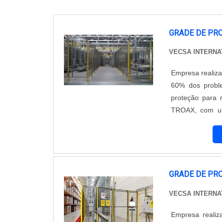
GRADE DE PR
VECSA INTERN
Empresa realiza
60% dos probl
proteção para 
TROAX, com um 
forma, o equi
empresa, asseg
GRADE DE PR
VECSA INTERN
Empresa realiza projetos perso