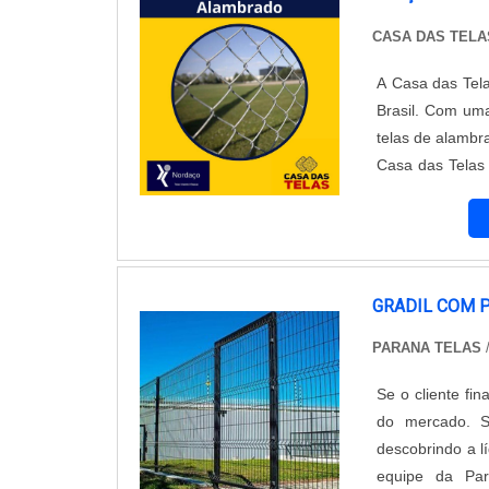
facilidade de i
CASA DAS TELA
final impecáve
oferece paver 
A Casa das Tel
seguindo rigor
Brasil. Com um
especializada, 
telas de alambr
do projeto.Com 
Casa das Telas 
opção ideal par
resistência. Sã
empresa e conh
rurais, propor
áreas externas.
diferentes opç
galvanizadas 
características
GRADIL COM 
com suas nece
PARANA TELAS
/
altamente comp
sempre oferecer
Se o cliente fi
clientes.Portan
do mercado. S
e com preços c
descobrindo a l
reconheciment
equipe da Par