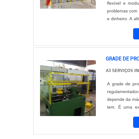
flexível e mod
problemas com a
e dinheiro. A 
de distancia e
podendo ser fac
GRADE DE PR
A3 SERVIÇOS I
A grade de pro
regulamentadora
depende da máqu
tem. É uma exc
Características da grade
mecânica: impor