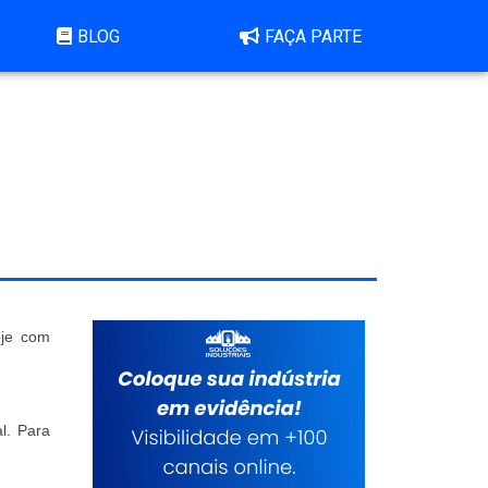
BLOG
FAÇA PARTE
oje com
l. Para