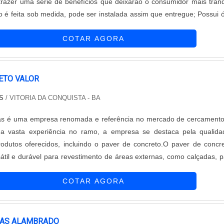
razer uma série de benefícios que deixarão o consumidor mais tranq
ce a proteção e segurança para famílias. Especificações da grade de
COTAR AGORA
....
ETO VALOR
S
/ VITORIA DA CONQUISTA - BA
as é uma empresa renomada e referência no mercado de cercament
a vasta experiência no ramo, a empresa se destaca pela qualida
odutos oferecidos, incluindo o paver de concreto.O paver de concr
til e durável para revestimento de áreas externas, como calçadas, p
os. Sua principal característica é a resistência, sendo capaz de supor
COTAR AGORA
 de veículos e pedestres sem perder sua integridade.Além da resistênc
to também se destaca pela sua estética. Disponível em diferentes c
turas, ele permite a criação de projetos personalizados e mode
 ambiente onde é aplicado.Outra vantagem do paver de concreto
LAS ALAMBRADO