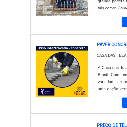
grande poderá t
tais como: Como é feita sob medida, pode ser instalada assim que entregue; Possui ótimo
custo-benefício; Ofere
janela ferro Para
PAVER CONCR
CASA DAS TELA
A Casa das Tel
Brasil. Com um
variedade de pr
uma opção versá
e estacionament
tráfego intenso
paver de concre
formatos e tex
valorizando o
PREÇO DE TE