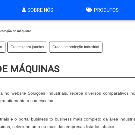
SOBRE NÓS
PRODUTOS
proteção de máquinas
ro
Grades para janelas
Grade de proteção industrial
DE MÁQUINAS
 no website Soluções Industriais, receba diversos comparativos h
gratuitamente a sua escolha
iais é o portal business to business mais completo da área industria
nas, selecione uma ou mais das empresas listados abaixo: