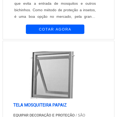
que evita a entrada de mosquitos e outros
bichinhos. Como método de proteção a insetos,
é uma boa opção no mercado, pela grande
eficiência. Para instalação do produto, é
COTAR AGORA
necessário fazer a medida da janela, corte o
material em 4 tiras da borda da abertura, logo
após abra um lado da costura e cole com cola
quente, encaixe e envolva toda a extensão da
tela, assim, só coloque o velcro na parte de trás
d....
TELA MOSQUITEIRA PAPAIZ
EQUIPAR DECORAÇÃO E PROTEÇÃO
/ SÃO