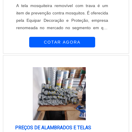
A tela mosquiteira removível com trava é um
item de prevenção contra mosquitos. É oferecida
pela Equipar Decoração e Proteção, empresa
renomeada no mercado no segmento em que
atua. A tela mosquiteira removível com trava é
COTAR AGORA
um acessório prático que pode ser retirada
quando seu uso não for deseja. Seu sistema de
trava permite a firmeza e a segurança do item
no local de instalação. Procedimento para obter
a tela mosquiteira removível com tr...
PREÇOS DE ALAMBRADOS E TELAS