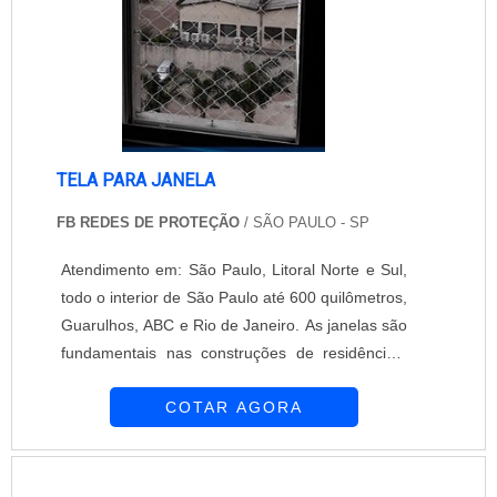
TELA PARA JANELA
FB REDES DE PROTEÇÃO
/ SÃO PAULO - SP
Atendimento em: São Paulo, Litoral Norte e Sul,
todo o interior de São Paulo até 600 quilômetros,
Guarulhos, ABC e Rio de Janeiro. As janelas são
fundamentais nas construções de residências,
afinal, é a partir delas que a casa conta com a
COTAR AGORA
ventilação e a luminosidade necessária para a
saúde de seus moradores. No entanto,
dependendo da altura de onde estiver instalada
essa janela, é essencial que seja aplicada nela