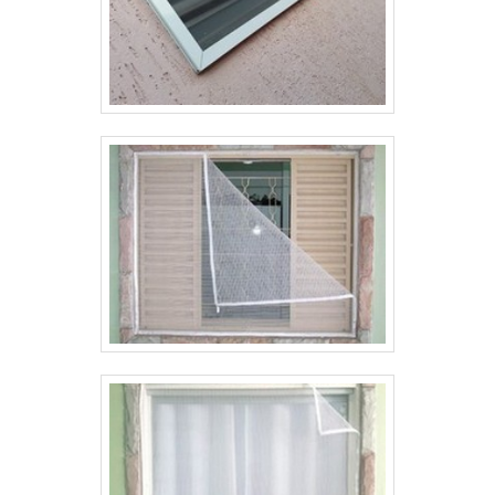
EMPRESA NO SEGMENTOApenas na Tecnyl
Telas existem as melhores variedades no
segmento quando o assunto for telas para os
segmentos de Construção Civil e Agricultura. É
sempre a opção mais confiável, disponibilizando
itens como concertina e geocomposto drenante
com ótima qualidade e precisão.Apresentando
produtos de alto padrão, a empresa conta com
profissionais especializados e instalações
modernas e em bom estado, conquistando então
a confiança de todos. A Tecnyl Telas é uma
empresa que tem sido apontada de forma
positiva no segmento pela seriedade e
qualidade, que garantem o sucesso dos clientes
de ponta a ponta.