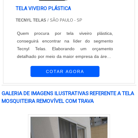
TELA VIVEIRO PLÁSTICA
TECNYL TELAS
/ SÃO PAULO - SP
Quem procura por tela viveiro plástica,
conseguirá encontrar na líder do segmento
Tecnyl Telas. Elaborando um orçamento
detalhado por meio da maior empresa da área e
conhecendo a líder em qualidade.Quando o
COTAR AGORA
desejo é por tela viveiro plástica, na Tecnyl Telas
encontrará proteção com resultados satisfatórios
para clientes espalhados por todos os estados
GALERIA DE IMAGENS ILUSTRATIVAS REFERENTE A TELA
do Brasil.OUTRAS INFORMAÇÕES SOBRE
MOSQUITEIRA REMOVÍVEL COM TRAVA
TELA VIVEIRO PLÁSTICAHá muitas maneiras
eficientes de demonstrar competência e
excelência em sua área de atuação. A Tecnyl
Telas centraliza seus esforços em oferecer aos
parceiros uma estrutura com: Escritório de alta