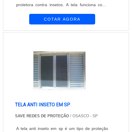
protetora contra insetos. A tela funciona como
uma barreira que evita a passagem do mosquito,
COTAR AGORA
mas permite a passagem do ar e da
luminosidade. Por ser um acessório discreto, a
tela não prejudica o projeto visual do ambiente.
Presente no mercado desde 1997, a Equipar
Decoração e Proteção conquistou uma posição
de ....
TELA ANTI INSETO EM SP
SAVE REDES DE PROTEÇÃO
/ OSASCO - SP
A tela anti inseto em sp é um tipo de proteção