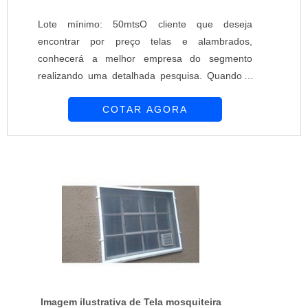
Lote mínimo: 50mtsO cliente que deseja
encontrar por preço telas e alambrados,
conhecerá a melhor empresa do segmento
realizando uma detalhada pesquisa. Quando o
desejo é por preço telas e alambrados, com a
COTAR AGORA
melhor mão de obra da Requinte das Telas
obterá ótima qualidade com soluções
personalizadas de acordo com as necessidades
de cada cliente.MAIS SOBRE PREÇO TELAS E
ALAMBRADOSHá muitas maneiras eficientes de
demonstrar competência e ex...
Imagem ilustrativa de Tela mosquiteira