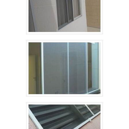
qualidade onde são realizadas as atividades;
Tecnologia de ponta; Equipamentos de última
geração. Tudo para se certificar que se tenha
tela viveiro plástica com precisão. Ainda focando
em tela viveiro plástica, na essência da empresa,
a mesma deve prezar pelos produtos e serviços
com ótima qualidade e precisão, detalhes
primordiais que são deixados de lado por muitas
empresas que não focam na fidelização do
cliente.Tudo isso e muito mais são os motivos
pelos quais a Tecnyl Telas é inovadora quando
se explora o segmento de telas para os
segmentos de Construção Civil e Agricultura. A
empresa objetiva o que existe de melhor no
mercado para garantir o sucesso dos clientes. O
time conta com profissionais treinados para
atender com rapidez e eficácia que terão grande
satisfação em melhor atender.A MELHOR