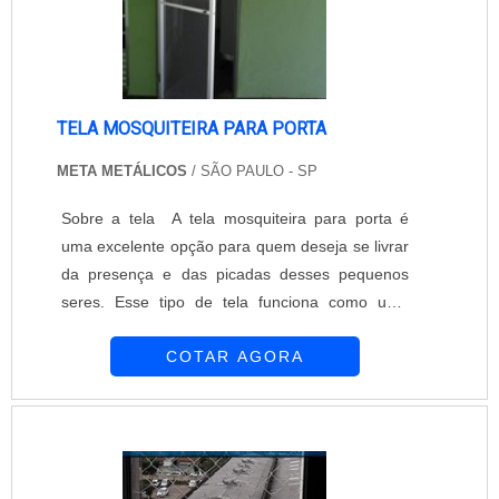
TELA MOSQUITEIRA PARA PORTA
META METÁLICOS
/ SÃO PAULO - SP
Sobre a tela A tela mosquiteira para porta é
uma excelente opção para quem deseja se livrar
da presença e das picadas desses pequenos
seres. Esse tipo de tela funciona como uma
barreira que impede a entrada dos insetos
COTAR AGORA
dentro dos ambientes, e ainda não interfere na
luminosidade e na ventilação do ambiente.
Confira maiores informações entrando em
contato com a empresa!....