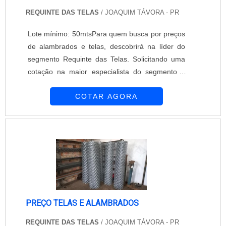
REQUINTE DAS TELAS
/ JOAQUIM TÁVORA - PR
Lote mínimo: 50mtsPara quem busca por preços
de alambrados e telas, descobrirá na líder do
segmento Requinte das Telas. Solicitando uma
cotação na maior especialista do segmento e
descobrindo a maior referência de qualidade da
COTAR AGORA
área de atuação.É importante lembrar que o
produto deve ser adquirido com empresas
especializadas. Esse tipo de cuidado ajuda a
garantir a qualidade e durabilidade dos
materiais, além de evitar prejuízos com subst...
PREÇO TELAS E ALAMBRADOS
REQUINTE DAS TELAS
/ JOAQUIM TÁVORA - PR