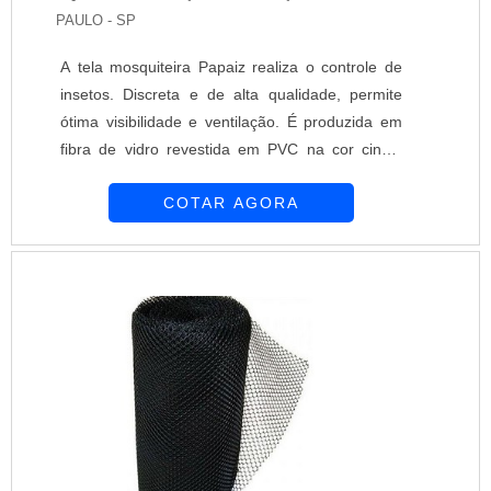
PAULO - SP
A tela mosquiteira Papaiz realiza o controle de
insetos. Discreta e de alta qualidade, permite
ótima visibilidade e ventilação. É produzida em
fibra de vidro revestida em PVC na cor cinza,
estrutura em alumínio anodizado, fosco, bronze,
COTAR AGORA
preto ou com pintura eletrostática branca. Para
acompanhar estilos arquitetônicos há opções de
pinturas especiais ou madeiras como jacarandá
ou mogno, sob consulta. A tela mosquiteira
Papaiz possui avançada tecnol....