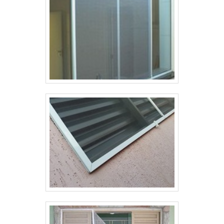
tela de proteção mosquiteiro, mais do que visar
apenas lucratividade, deve oferecer produtos e
serviços que tenham ótima qualidade e
eficiência, características simples, mas que
mostram o comprometimento da empresa com
seus clientes.Isso tudo é a razão pela qual a
Tecnyl Telas é altamente qualificada quando se
explora o segmento de telas para os segmentos
de Construção Civil e Agricultura. O foco é
entregar tudo que há de mais atual para garantir
a qualidade final para cada cliente. Na
organização é possível encontrar uma equipe
com colaboradores proativos que terão o maior
prazer em auxiliar com suas dúvidas.A MELHOR
EMPRESA DO SEGMENTOSomente na Tecnyl
Telas é possível encontrar o que há de melhor
em telas para os segmentos de Construção Civil
e Agricultura. A empresa oferece opções como