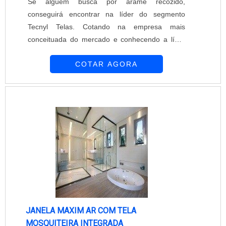
Se alguém busca por arame recozido,
conseguirá encontrar na líder do segmento
Tecnyl Telas. Cotando na empresa mais
conceituada do mercado e conhecendo a líder
em qualidade, a aquisição é mais
COTAR AGORA
assertiva.Quando a temática é arame recozido,
com a Tecnyl Telas obterá ótima qualidade com
resultados satisfatórios para clientes espalhados
por todos os estados do Brasil.MAIS DETALHES
SOBRE O ARAME RECOZIDOHá muitas
maneiras eficientes de demonstrar competência
e excelência em uma área de atuação. A Tecnyl
Telas objetiva sua energia em proporcionar uma
estrutura com: Escritório de alta qualidade onde
são realizadas as atividades; Amplo catálogo de
serviços e produtos de alta qualidade;
Tecnologia de ponta. Tudo isso para que se
JANELA MAXIM AR COM TELA
tenha arame recozido com ótima qualidade.
MOSQUITEIRA INTEGRADA