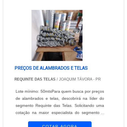
estrutura de acordo com a necessidade ou gosto
do cliente.VANTAGENS DO PRODUTOAtravés
de um conceito inovador que reúne qualidade ...
PREÇOS DE ALAMBRADOS E TELAS
REQUINTE DAS TELAS
/ JOAQUIM TÁVORA - PR
Lote mínimo: 50mtsPara quem busca por preços
de alambrados e telas, descobrirá na líder do
segmento Requinte das Telas. Solicitando uma
cotação na maior especialista do segmento e
descobrindo a maior referência de qualidade da
COTAR AGORA
área de atuação.É importante lembrar que o