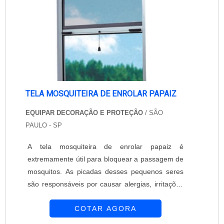
Basta entr....
TELA MOSQUITEIRA DE ENROLAR PAPAIZ
EQUIPAR DECORAÇÃO E PROTEÇÃO
/ SÃO
PAULO - SP
A tela mosquiteira de enrolar papaiz é
extremamente útil para bloquear a passagem de
mosquitos. As picadas desses pequenos seres
são responsáveis por causar alergias, irritações
e até mesmo transmitir doenças. Devido a isso,
COTAR AGORA
é extremamente importante contar com a tela
mosquiteira de enrolar papaiz. A empresa