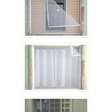
telas para fachada e redes de proteção com
ótima qualidade e eficiência.A empresa conta
com um time de profissionais qualificados para o
serviço, além de investir em equipamentos
modernos, que se ajustam a sua necessidade. A
Tecnyl Telas é uma empresa que tem sido
preferência no segmento por toda seriedade e
qualidade, o que garante a melhor experiência
de todos os clientes.