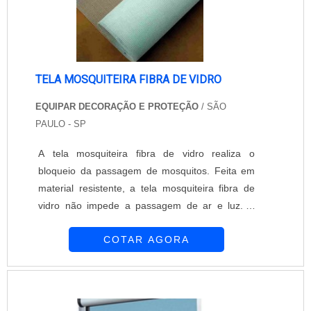
TELA MOSQUITEIRA FIBRA DE VIDRO
EQUIPAR DECORAÇÃO E PROTEÇÃO
/ SÃO
PAULO - SP
A tela mosquiteira fibra de vidro realiza o
bloqueio da passagem de mosquitos. Feita em
material resistente, a tela mosquiteira fibra de
vidro não impede a passagem de ar e luz. A
Equipar Decoração e Proteção ocupa uma
COTAR AGORA
posição de destaque em seu segmento. É
composta por profissionais altamente
qualificados que se dedicam para oferecer o que
há de melhor para seus clientes. Assegurar tela
mosquiteira fibra de vidro é extremamente fácil.