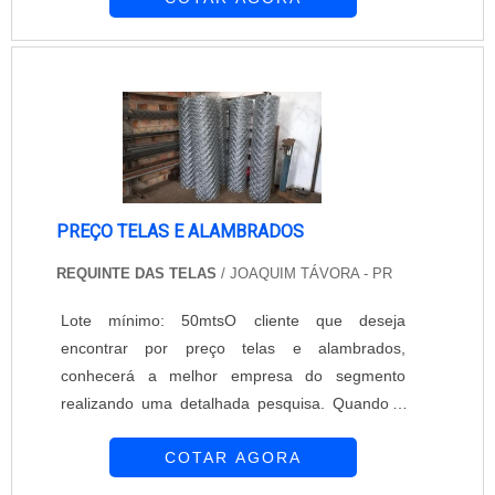
produto deve ser adquirido com empresas
especializadas. Esse tipo de cuidado ajuda a
garantir a qualidade e durabilidade dos
materiais, além de evitar prejuízos com subst...
PREÇO TELAS E ALAMBRADOS
REQUINTE DAS TELAS
/ JOAQUIM TÁVORA - PR
Lote mínimo: 50mtsO cliente que deseja
encontrar por preço telas e alambrados,
conhecerá a melhor empresa do segmento
realizando uma detalhada pesquisa. Quando o
desejo é por preço telas e alambrados, com a
COTAR AGORA
melhor mão de obra da Requinte das Telas
obterá ótima qualidade com soluções