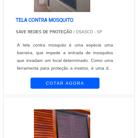
TELA CONTRA MOSQUITO
SAVE REDES DE PROTEÇÃO
/ OSASCO - SP
A tela contra mosquito é uma espécie uma
barreira, que impede a entrada de mosquitos
que invadam um local determinado. Como uma
ferramenta para proteção a insetos, é uma das
melhores opções do mercado, pois tem grande
COTAR AGORA
eficiência neste quesito. As proteções são feitas
com medidas a partir de 85 x 105 cm para
janelas, mas pode ser feitos em diferentes
tamanhos, desde que compram a ABNT NBR
16046-1:2012, que determinam redes com
perímetro máximo de ....