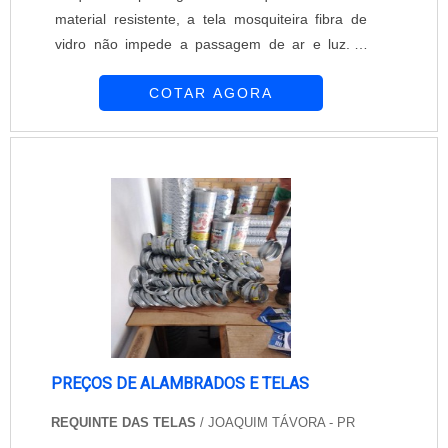
material resistente, a tela mosquiteira fibra de
vidro não impede a passagem de ar e luz. A
Equipar Decoração e Proteção ocupa uma
COTAR AGORA
posição de destaque em seu segmento. É
composta por profissionais altamente
qualificados que se dedicam para oferecer o que
há de melhor para seus clientes. Assegurar tela
mosquiteira fibra de vidro é extremamente fácil.
...
PREÇOS DE ALAMBRADOS E TELAS
REQUINTE DAS TELAS
/ JOAQUIM TÁVORA - PR