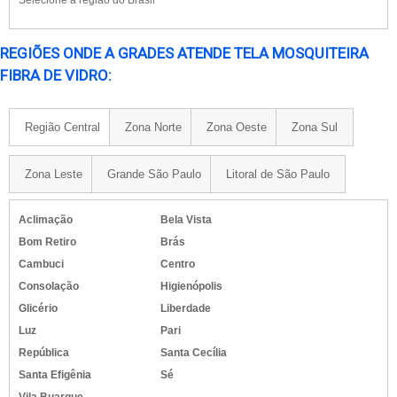
Selecione a região do Brasil
REGIÕES ONDE A GRADES ATENDE TELA MOSQUITEIRA
FIBRA DE VIDRO:
Região Central
Zona Norte
Zona Oeste
Zona Sul
Zona Leste
Grande São Paulo
Litoral de São Paulo
Aclimação
Bela Vista
Bom Retiro
Brás
Cambuci
Centro
Consolação
Higienópolis
Glicério
Liberdade
Luz
Pari
República
Santa Cecília
Santa Efigênia
Sé