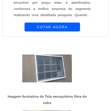
encontrar por preço telas e alambrados,
conhecerá a melhor empresa do segmento
realizando uma detalhada pesquisa. Quando o
desejo é por preço telas e alambrados, com a
COTAR AGORA
melhor mão de obra da Requinte das Telas
obterá ótima qualidade com soluções
personalizadas de acordo com as necessidades
de cada cliente.MAIS SOBRE PREÇO TELAS E
ALAMBRADOSHá muitas maneiras eficientes de
demonstrar competência e ex...
Imagem ilustrativa de Tela mosquiteira fibra de
vidro