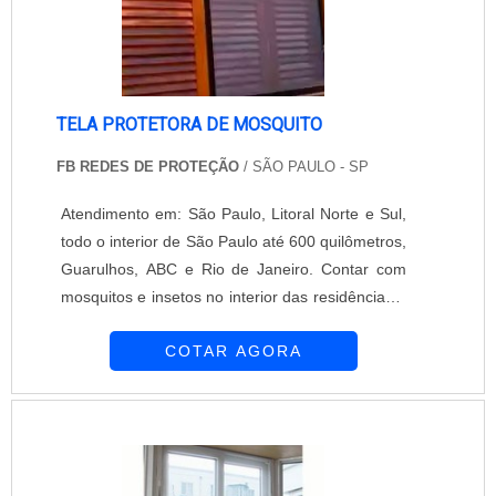
TELA PROTETORA DE MOSQUITO
FB REDES DE PROTEÇÃO
/ SÃO PAULO - SP
Atendimento em: São Paulo, Litoral Norte e Sul,
todo o interior de São Paulo até 600 quilômetros,
Guarulhos, ABC e Rio de Janeiro. Contar com
mosquitos e insetos no interior das residências é
algo verdadeiramente desagradável. Afinal, além
COTAR AGORA
de distribuir bactérias, estes visitantes são um
dos principais transmissores de vírus e doenças
atualmente e, por isso, é sempre necessário
contar com acessórios que bloqueiem a sua
entrada nas residências. E....