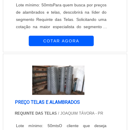
Lote mínimo: 50mtsPara quem busca por preços
de alambrados e telas, descobrirá na líder do
segmento Requinte das Telas. Solicitando uma
cotação na maior especialista do segmento e
descobrindo a maior referência de qualidade da
COTAR AGORA
área de atuação.É importante lembrar que o
produto deve ser adquirido com empresas
especializadas. Esse tipo de cuidado ajuda a
garantir a qualidade e durabilidade dos
materiais, além de evitar prejuízos com subst...
PREÇO TELAS E ALAMBRADOS
REQUINTE DAS TELAS
/ JOAQUIM TÁVORA - PR
Lote mínimo: 50mtsO cliente que deseja