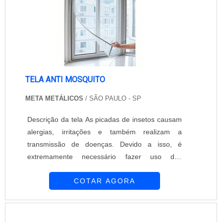
TELA ANTI MOSQUITO
META METÁLICOS
/ SÃO PAULO - SP
Descrição da tela As picadas de insetos causam
alergias, irritações e também realizam a
transmissão de doenças. Devido a isso, é
extremamente necessário fazer uso dos
métodos de prevenção, como por exemplo, a
COTAR AGORA
instalação da tela anti mosquito. Elas agem
como uma barreira, impedindo que o mosquito
ou outro inseto entre no local. Saiba mais
entrando em contato com a empresa Meta