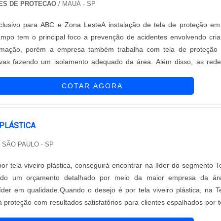
ES DE PROTECAO
/ MAUÁ - SP
clusivo para ABC e Zona LesteA instalação de tela de proteção e
mpo tem o principal foco a prevenção de acidentes envolvendo cri
imação, porém a empresa também trabalha com tela de proteção 
ivas fazendo um isolamento adequado da área. Além disso, as red
resa são instaladas por profissionais experientes que atuam na pro
COTAR AGORA
cadas, janelas e piscinas.DETALHES ACERCA O PRODUTOA equip
redes possui profissionais que oferecem soluções customizadas 
edes de proteção, o intuito é assegurar a qualidade do material confe
anquilidade para os clientes. Confeccionada em nylon 100% de 
 PLÁSTICA
tamento ultravioleta a linha de redes de proteção é instalado pela em
 SÃO PAULO - SP
as as normas de segurança exigidas pelos órgãos competentes.EM
M TELAS DE PROTEÇÃOSoluções Redes de Proteção é uma emp
r tela viveiro plástica, conseguirá encontrar na líder do segmento T
em venda e colocação de redes e redes de proteção. As redes são f
ando um orçamento detalhado por meio da maior empresa da ár
a tecnologia e proporciona a você e a família a proteção que v
der em qualidade.Quando o desejo é por tela viveiro plástica, na T
resa Soluções Redes de Proteção tem a missão de oferecer produt
á proteção com resultados satisfatórios para clientes espalhados por 
ção em São Bernardo do Campo de alta qualidade para assegur
o Brasil.OUTRAS INFORMAÇÕES SOBRE TELA VIVEIRO PLÁSTI