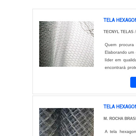
TELA HEXAGO
TECNYL TELAS
Quem procura p
Elaborando um 
líder em quali
encontrará prot
estados do B
muitas maneiras
TELA HEXAGO
M. ROCHA BRAS
A tela hexagon