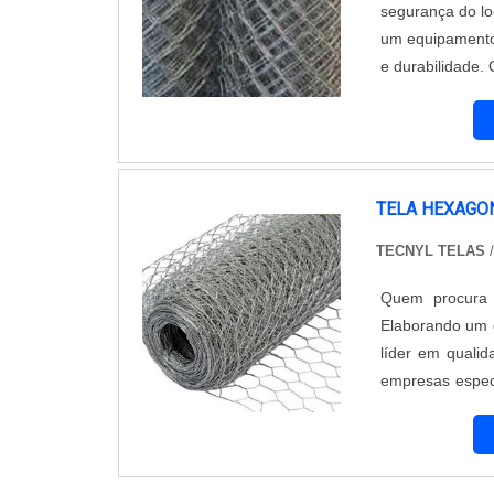
segurança do lo
um equipamento 
e durabilidade. 
de outras adve
cliente...
TELA HEXAGO
TECNYL TELAS
Quem procura 
Elaborando um 
líder em quali
empresas especi
e durabilidade 
produtos que nã