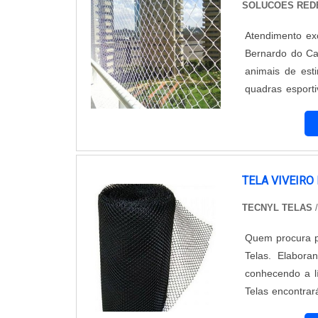
SOLUCOES RED
Atendimento ex
Bernardo do Ca
animais de est
quadras esport
proteção da emp
extrema de sa
Instalação de 
instalação de r
segurança e tr
TELA VIVEIRO
densidade e tra
TECNYL TELAS
/
obedecendo tod
REFERÊNCIA E
Quem procura po
especializada 
Telas. Elabor
com a mais alt
conhecendo a lí
merecem. A emp
Telas encontrar
tela de prote
os estados d