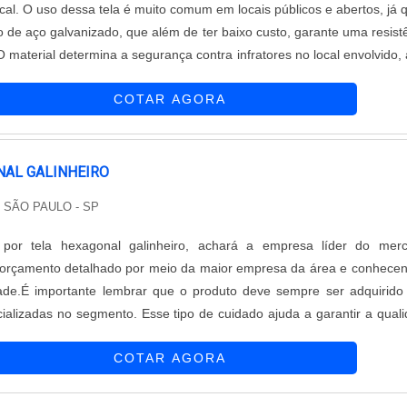
cal. O uso dessa tela é muito comum em locais públicos e abertos, já 
de aço galvanizado, que além de ter baixo custo, garante uma resist
O material determina a segurança contra infratores no local envolvido,
rsidades externas como chuvas e oxidação atmosférica. Além dis
COTAR AGORA
NAL GALINHEIRO
/ SÃO PAULO - SP
por tela hexagonal galinheiro, achará a empresa líder do merc
orçamento detalhado por meio da maior empresa da área e conhece
dade.É importante lembrar que o produto deve sempre ser adquirid
alizadas no segmento. Esse tipo de cuidado ajuda a garantir a qual
dos materiais, além de evitar prejuízos com substituições frequent
COTAR AGORA
o cum...