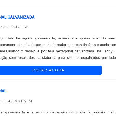
NAL GALVANIZADA
/ SÃO PAULO - SP
or tela hexagonal galvanizada, achará a empresa líder do merc
orçamento detalhado por meio da maior empresa da área e conhece
dade.Quando o desejo é por tela hexagonal galvanizada, na Tecnyl 
eção com resultados satisfatórios para clientes espalhados por tod
rasil.MAIS INFORMAÇÕES SOBRE TELA HEXAGONAL GALVANIZA
COTAR AGORA
 eficientes de demon...
NAL
IL
/ INDAIATUBA - SP
al galvanizada é a escolha certa quando o cliente procura mant