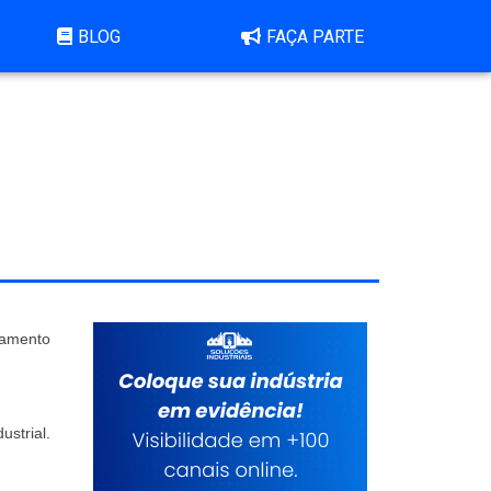
BLOG
FAÇA PARTE
çamento
strial.