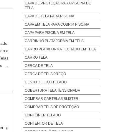
CAPA DE PROTEÇÃO PARA PISCINA DE
TELA
CAPA DE TELA PARA PISCINA
CAPA EM TELA PARA COBRIR PISCINA
CAPA PARA PISCINA EM TELA
CARRINHO PLATAFORMA EM TELA
ado.
CARRO PLATAFORMA FECHADO EM TELA
ndo a
CARRO TELA
Telas
os os
CERCA DE TELA
DAHá
CERCA DE TELA PREÇO
CESTO DE LIXO TELADO
COBERTURA TELA TENSIONADA
COMPRAR CARTELAS BLISTER
COMPRAR TELA DE PROTEÇÃO
CONTÊINER TELADO
CONTENTOR DE TELA
er a
CORTINA ROLÔ TELA SOLAR