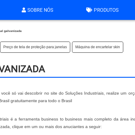
SOBRE NÓS
PRODUTOS
al galvanizada
Preço de tela de proteção para janelas
Máquina de encartelar skin
VANIZADA
você só vai descobrir no site do Soluções Industriais, realize um or
sil gratuitamente para todo o Brasil
iais é a ferramenta business to business mais completo da área indu
izada, clique em um ou mais dos anuciantes a seguir: