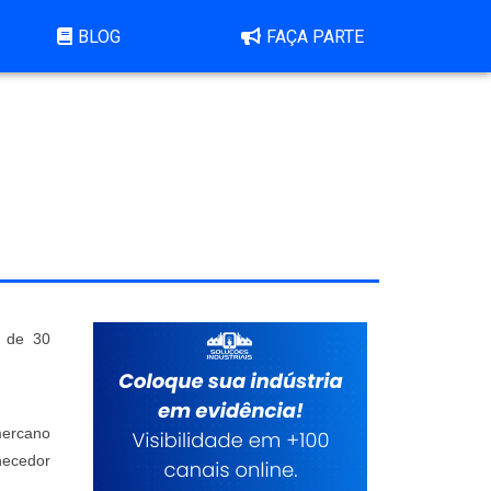
BLOG
FAÇA PARTE
s de 30
mercano
necedor