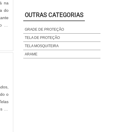
rá na
ENCARTELADORA SKIN
ta do
OUTRAS CATEGORIAS
ENCARTELADORA SKIN PREÇO
tante
ENTRETELA COLANTE
po de
GRADE DE PROTEÇÃO
uízos
ENTRETELA COLANTE PARA MALHA
TELA DE PROTEÇÃO
ENTRETELA DE MALHA PARA ALFAIATARIA
TELA MOSQUITEIRA
ENTRETELA DE TECIDO
ARAME
ENTRETELA MALHA COLANTE
ENTRETELA PARA BORDADO
ENTRETELA PARA CAMISA
ENTRETELA PARA TECIDOS FINOS
dos,
ENTRETELA PREÇO
ndo o
ENTRETELA PREÇO METRO
Telas
ENTRETELA TECIDO COLANTE
es de
ENTRETELA TECIDO TERMOCOLANTE
ntes
ENTRETELA TERMOCOLANTE PARA
TECIDO