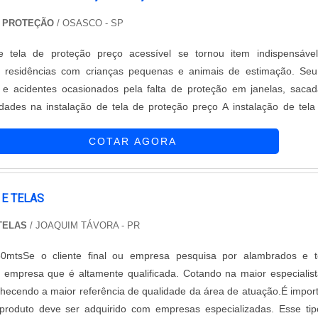
a qualidade, fabricados com materiais duráveis e resistentes, garanti
E PROTEÇÃO
/ OSASCO - SP
a eficiência do cercamento. Além disso, a empresa conta com uma e
que realiza a instalação de forma rápida e eficiente.Com um atendi
e tela de proteção preço acessível se tornou item indispensáve
 comprometido com a satisfação do cliente, a Casa das Telas se de
 residências com crianças pequenas e animais de estimação. Seu
ercamentos do Brasil. Seja para proteger sua residência, condomín
 e acidentes ocasionados pela falta de proteção em janelas, saca
dil de ferro oferecido pela empresa é a escolha ideal para gar
dades na instalação de tela de proteção preço A instalação de tela
eza ao seu espaço.
ações. É recomendada a contratação de uma empresa especialist
COTAR AGORA
las de proteção. O se....
E TELAS
TELAS
/ JOAQUIM TÁVORA - PR
0mtsSe o cliente final ou empresa pesquisa por alambrados e te
 empresa que é altamente qualificada. Cotando na maior especialis
ecendo a maior referência de qualidade da área de atuação.É impor
produto deve ser adquirido com empresas especializadas. Esse ti