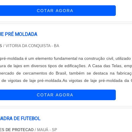
garantir a qualidade e durabilidade dos materiais, além de evitar prej
COTAR AGORA
ições frequentes de produtos que não cumprem com suas fun
. Assim, é possível poupar gastos desnecessários.DETALHES S
 TELASQuem busca por alambrados e telas em uma compa
ificada, consegue encontrar o site da Requinte das Telas. Na empr
AJE PRÉ MOLDADA
rar telas tipo mangueirão e telas de proteção, focando em tecnolo
S
/ VITORIA DA CONQUISTA - BA
o no que gera resultado ao cliente.Não obstante, quando falamo
elas, sempre deve-se buscar uma empresa que tenha produtos e ser
e pré-moldada é um elemento fundamental na construção civil, utilizado
idade e proteção, detalhes que passam despercebidos e podem g
ura de lajes em diversos tipos de edificações. A Casa das Telas, em
os para os clientes.Existem muitas formas diferentes de demons
rcado de cercamentos do Brasil, também se destaca na fabricaç
 autoridade em uma área de atuação. Por que a Requinte das Tela
 de vigotas de laje pré-moldada.As vigotas de laje pré-moldada da
 sempre que precisar de alambrados e telas: Colaboradores proat
produzidas com materiais de alta qualidade, garantindo resistên
om vasta experiência nas diversas áreas de atuação; Escritório de
COTAR AGORA
ão fabricadas de acordo com as normas técnicas vigentes, o que ass
são realizadas as atividades; Equipamentos de última geração; Vari
a confiabilidade do produto.Além disso, a Casa das Telas oferec
A MELHOR EMPRESA DO SEGMENTOSomente na Requinte das Telas
e de modelos de vigotas de laje pré-moldada, adequadas para difer
cisa para alambrados e telas. São diversas opções de itens oferec
os e necessidades. Os clientes podem contar com a expertise da em
UADRA DE FUTEBOL
 mangueirão e telas soldadas, sempre com alta qualidade.Tudo isso po
a opção mais adequada para sua construção.A empresa se destac
om os serviços e segura, conquistas adquiridas porque investiu e
ES DE PROTECAO
/ MAUÁ - SP
rcamentos do Brasil devido à sua experiência e comprometiment