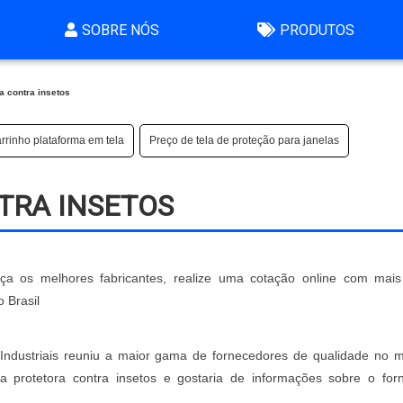
SOBRE NÓS
PRODUTOS
ra contra insetos
rrinho plataforma em tela
Preço de tela de proteção para janelas
TRA INSETOS
eça os melhores fabricantes, realize uma cotação online com mai
 Brasil
Industriais reuniu a maior gama de fornecedores de qualidade no 
la protetora contra insetos e gostaria de informações sobre o for