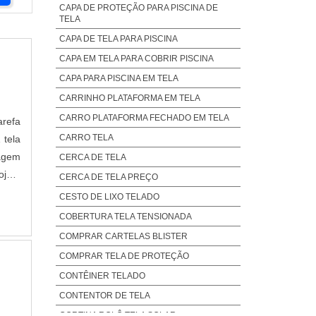
CAPA DE PROTEÇÃO PARA PISCINA DE
TELA
CAPA DE TELA PARA PISCINA
CAPA EM TELA PARA COBRIR PISCINA
CAPA PARA PISCINA EM TELA
CARRINHO PLATAFORMA EM TELA
CARRO PLATAFORMA FECHADO EM TELA
arefa
CARRO TELA
 tela
sagem
CERCA DE TELA
ojeto
CERCA DE TELA PREÇO
teção
CESTO DE LIXO TELADO
COBERTURA TELA TENSIONADA
COMPRAR CARTELAS BLISTER
COMPRAR TELA DE PROTEÇÃO
CONTÊINER TELADO
CONTENTOR DE TELA
CORTINA ROLÔ TELA SOLAR