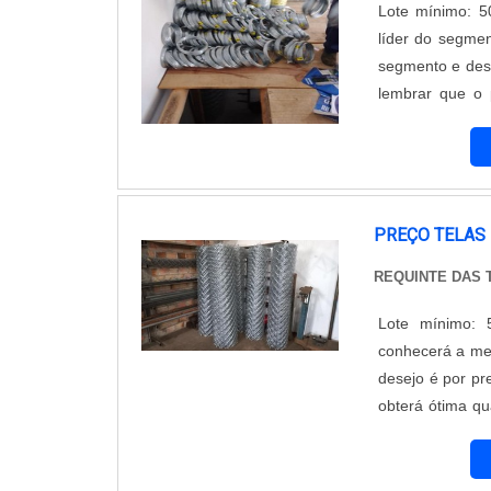
Lote mínimo: 5
líder do segmen
segmento e desc
lembrar que o 
cuidado ajuda a 
com subst...
PREÇO TELAS
REQUINTE DAS
Lote mínimo: 
conhecerá a me
desejo é por pr
obterá ótima q
cada cliente.
de demonstrar c