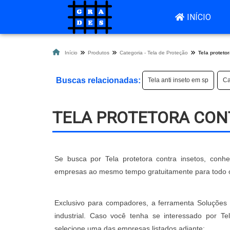
INÍCIO
Início
Produtos
Categoria - Tela de Proteção
Tela proteto
Buscas relacionadas:
Tela anti inseto em sp
Ca
TELA PROTETORA CON
Se busca por Tela protetora contra insetos, conh
empresas ao mesmo tempo gratuitamente para todo o
Exclusivo para compadores, a ferramenta Soluções 
industrial. Caso você tenha se interessado por Te
selecione uma das empresas listados adiante: