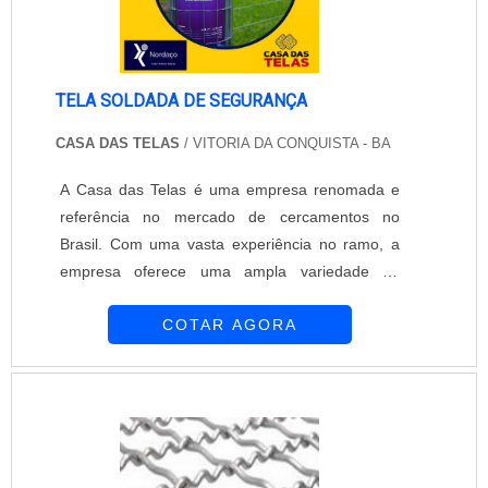
TELA SOLDADA DE SEGURANÇA
CASA DAS TELAS
/ VITORIA DA CONQUISTA - BA
A Casa das Telas é uma empresa renomada e
referência no mercado de cercamentos no
Brasil. Com uma vasta experiência no ramo, a
empresa oferece uma ampla variedade de
produtos de alta qualidade, incluindo telas
COTAR AGORA
soldadas de segurança.As telas soldadas de
segurança são uma solução eficiente e confiável
para proteger áreas residenciais, comerciais e
industriais. Elas são fabricadas com arames de
alta resistência, que são soldados entre si,
formando uma malha resistente e durável.Essas