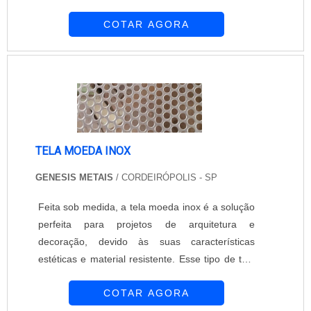
decoração e urbanismo, grades de segurança,
COTAR AGORA
ventilação, pisos de viveiro, gaiolas, elementos
acústicos, forros, dutos, divisórias, mobiliário,
portões, entre outros. Especificações técnicas e
vantagens da tela moeda As telas moedas são
utilizadas em todos os segme...
TELA MOEDA INOX
GENESIS METAIS
/ CORDEIRÓPOLIS - SP
Feita sob medida, a tela moeda inox é a solução
perfeita para projetos de arquitetura e
decoração, devido às suas características
estéticas e material resistente. Esse tipo de tela
quando usada em corrimãos, grades, cercas,
COTAR AGORA
permite uma boa visibilidade. Devido ao seu
acabamento diferenciado, a tela moeda, torna o