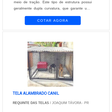
meio de tração. Este tipo de estrutura possui
geralmente dupla curvatura, que garante uma
elevada resistência. As coberturas tensionadas
COTAR AGORA
são empregadas nos mais diferentes locais,
entre eles: Grandes garagens; Piscinas;
Aeroportos; Quadras esportivas; Campos de
futebol COBERTURA ECONÔMICA E
RESISTENTE Esta modalidade de cobertura é
leve e por esta razão é....
TELA ALAMBRADO CANIL
REQUINTE DAS TELAS
/ JOAQUIM TÁVORA - PR