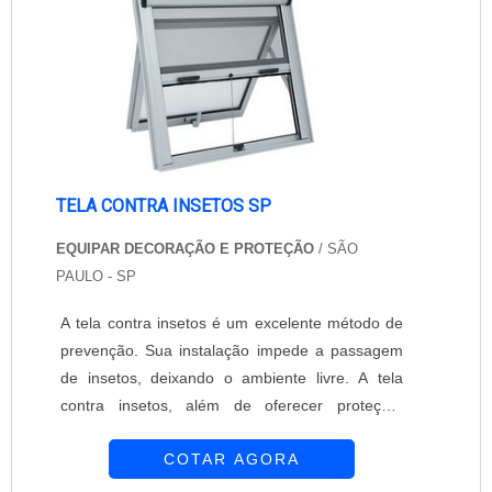
reconhecida como uma das principais
experientes que....
referências no mercado de cercamentos do
Brasil.Se você busca por telas soldadas de
segurança de qualidade, conte com a Casa das
Telas. Com sua expertise e comprometimento, a
empresa irá fornecer a solução ideal para
proteger e delimitar seu espaço, garantindo
tranquilidade e segurança.
TELA CONTRA INSETOS SP
EQUIPAR DECORAÇÃO E PROTEÇÃO
/ SÃO
PAULO - SP
A tela contra insetos é um excelente método de
prevenção. Sua instalação impede a passagem
de insetos, deixando o ambiente livre. A tela
contra insetos, além de oferecer proteção,
permite a passagem do ar e da luz. Devido a sua
COTAR AGORA
aparência discreta, a tela contra insetos não
prejudica o visual do ambiente. A empresa