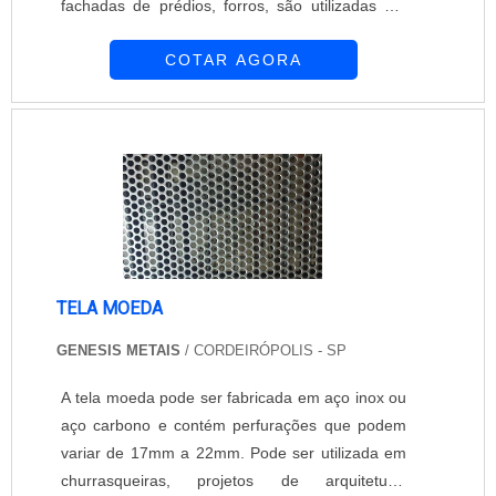
fachadas de prédios, forros, são utilizadas em
máquinas agrícolas, painéis, filtros, entre outras.
COTAR AGORA
Existem vários tipos também de perfuração da
tela moeda, onde os furos são colocados de
forma longitudinal, reta, alternada e transversal.
Benefícios garantidos com a tela moeda
galvanizada Ao adquirir um...
TELA MOEDA
GENESIS METAIS
/ CORDEIRÓPOLIS - SP
A tela moeda pode ser fabricada em aço inox ou
aço carbono e contém perfurações que podem
variar de 17mm a 22mm. Pode ser utilizada em
churrasqueiras, projetos de arquitetura,