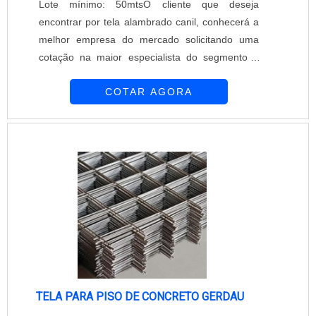
Lote mínimo: 50mtsO cliente que deseja
encontrar por tela alambrado canil, conhecerá a
melhor empresa do mercado solicitando uma
cotação na maior especialista do segmento e
descobrindo a maior referência de qualidade.É
COTAR AGORA
importante lembrar que o produto deve ser
adquirido com empresas especializadas. Esse
tipo de cuidado ajuda a garantir a qualidade e
durabilidade dos materiais, além de evitar
prejuízos com substituições frequentes de
produtos que não cumprem com suas funções
adequadamente. Assim, é possível poupar
gastos desnecessários.DIFERENCIAIS
IMPORTANTES DA TELA ALAMBRADO
CANILQuem busca por tela alambrado canil em
uma empresa responsável, acha a Requinte das
Telas. Com grande know-how focado em telas
TELA PARA PISO DE CONCRETO GERDAU
tipo mangueirão e instalações de alambrados e