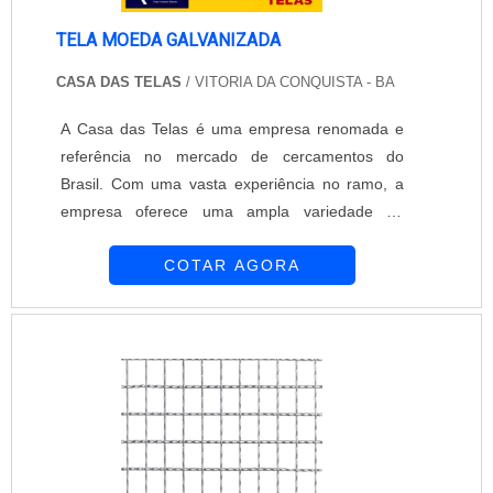
TELA MOEDA GALVANIZADA
CASA DAS TELAS
/ VITORIA DA CONQUISTA - BA
A Casa das Telas é uma empresa renomada e
referência no mercado de cercamentos do
Brasil. Com uma vasta experiência no ramo, a
empresa oferece uma ampla variedade de
produtos de alta qualidade, incluindo a tela
COTAR AGORA
moeda galvanizada.A tela moeda galvanizada é
um tipo de tela metálica muito utilizada em
cercamentos residenciais, comerciais e
industriais. Ela é fabricada com arames de aço
galvanizado, o que confere maior resistência e
durabilidade ao produto. Além disso, a
galvanização proporciona uma camada protetora
que protege a tela contra a corrosão,
aumentando sua vida útil.Essa tela possui um