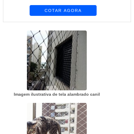
maiores e que sofrem com as mudanças
COTAR AGORA
climáticas. Alguns dos locais que podem
escolher a tela para alambrado são:
Residências; Quadras; Sítios; Chácaras; Clubes;
Comércios; Indústrias; Escolas. Modelos de tela
Um dos modelos mais procurados é a tela de
alambrado fabricad...
Imagem ilustrativa de tela alambrado canil