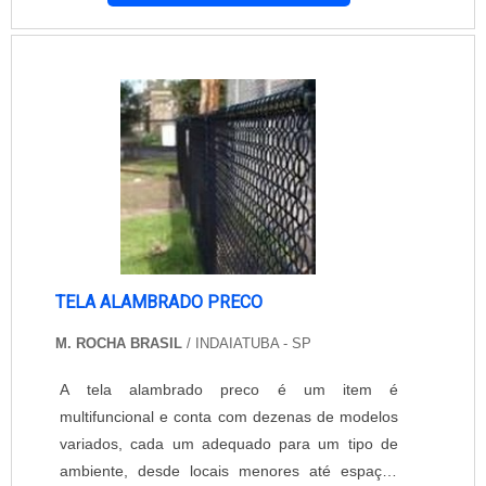
encontradas tela para alambrado para
cercamento são: Residências; Quadras; Viveiros;
Sítios; Chácaras; Clubes; Comércios; Canis;
Indústrias; Escolas. Os modelos de tela para...
TELA ALAMBRADO PRECO
M. ROCHA BRASIL
/ INDAIATUBA - SP
A tela alambrado preco é um item é
multifuncional e conta com dezenas de modelos
variados, cada um adequado para um tipo de
ambiente, desde locais menores até espaços