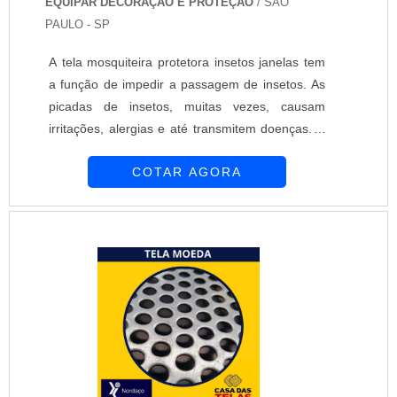
EQUIPAR DECORAÇÃO E PROTEÇÃO
/ SÃO
PAULO - SP
A tela mosquiteira protetora insetos janelas tem
a função de impedir a passagem de insetos. As
picadas de insetos, muitas vezes, causam
irritações, alergias e até transmitem doenças. A
instalação da tela mosquiteira protetora insetos
COTAR AGORA
janelas é uma forma de prevenção contra
insetos. Permite a passagem do ar e da luz,
tornando-se assim um acessório ainda mais
vantajoso. A Equipar Decoração e Proteção
ocupa uma posição de destaque no ramo em
que atu....