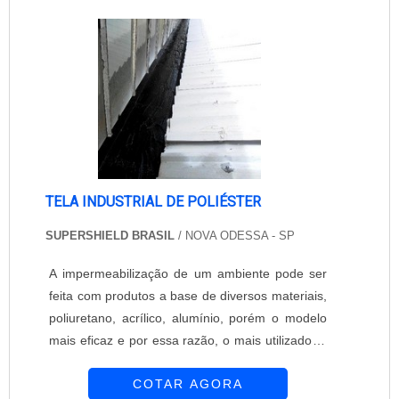
comparada com outras, não é o mais adequado
empresa e conheça todas as opções disponíveis
a se fazer. No momento de compra deve-se
para cercamentos, garantindo a segurança e a
contar não somente ....
tranquilidade que você merece.
TELA INDUSTRIAL DE POLIÉSTER
SUPERSHIELD BRASIL
/ NOVA ODESSA - SP
A impermeabilização de um ambiente pode ser
feita com produtos a base de diversos materiais,
poliuretano, acrílico, alumínio, porém o modelo
mais eficaz e por essa razão, o mais utilizado, é
a tela industrial de poliéster. Essa malha foi
COTAR AGORA
especialmente desenvolvida para auxiliar em