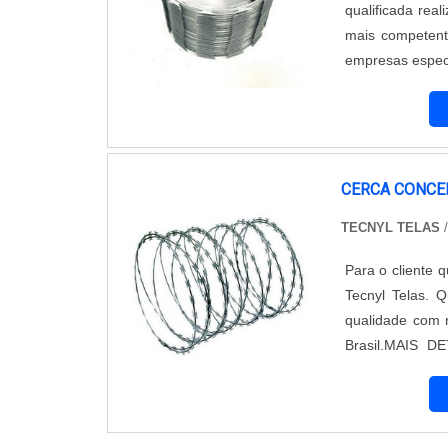
qualificada re
mais competent
empresas especi
dos materiais, 
cumprem com s.
CERCA CONCE
TECNYL TELAS
Para o cliente 
Tecnyl Telas. 
qualidade com r
Brasil.MAIS 
maneiras efici
Tecnyl Telas can