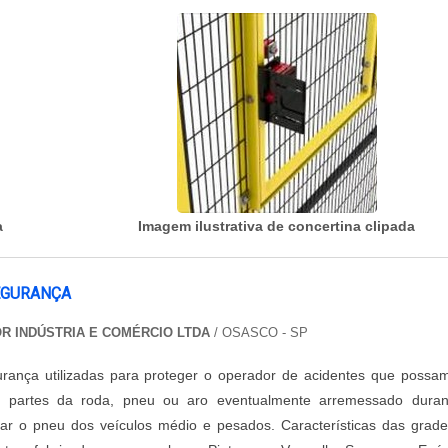
a
Imagem ilustrativa de concertina clipada
EGURANÇA
R INDÚSTRIA E COMÉRCIO LTDA
/ OSASCO - SP
rança utilizadas para proteger o operador de acidentes que possa
r partes da roda, pneu ou aro eventualmente arremessado duran
flar o pneu dos veículos médio e pesados. Características das grad