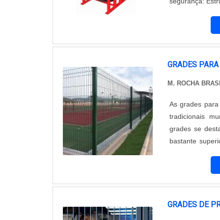
segurança: Estrutura fabricada em aço carbono; Pintura em Vermelho Segurança Epóxi; 04
furos na base para fixar o piso; As grades
de rachaduras na
GRADES PARA
M. ROCHA BRAS
As grades para
tradicionais m
grades se dest
bastante superi
termos de: Valores de materiais; Mão de obra; Tempo de instalação; Funcionalidade;
Dura
GRADES DE P