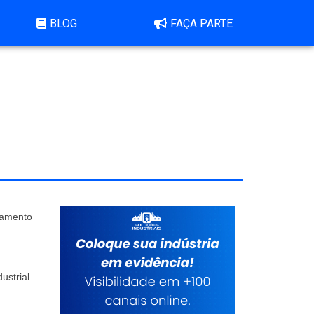
BLOG
FAÇA PARTE
çamento
strial.