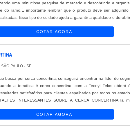
alizando uma minuciosa pesquisa de mercado e descobrindo a organi
e do ramo.É importante lembrar que o produto deve ser adquirid
alizadas. Esse tipo de cuidado ajuda a garantir a qualidade e durabil
além de evitar prejuízos com substituições frequentes de produtos qu
COTAR AGORA
..
RTINA
/ SÃO PAULO - SP
que busca por cerca concertina, conseguirá encontrar na líder do seg
Quando a temática é cerca concertina, com a Tecnyl Telas obterá 
esultados satisfatórios para clientes espalhados por todos os estad
DETALHES INTERESSANTES SOBRE A CERCA CONCERTINAHá mu
entes de demonstrar competência e excelência em uma área de atuaç
COTAR AGORA
aliza sua...