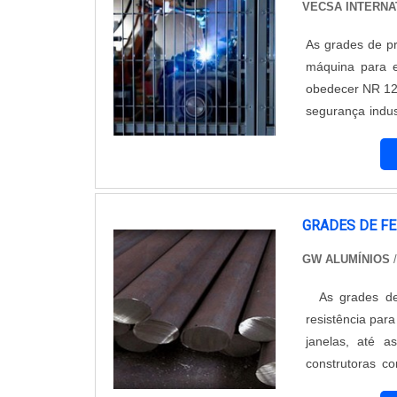
VECSA INTERNA
As grades de pr
máquina para e
obedecer NR 12,
segurança indus
informações na 
1.200 mm, 1.000
GRADES DE F
GW ALUMÍNIOS
/
As grades de f
resistência par
janelas, até 
construtoras c
grades podem s