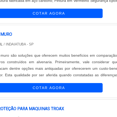
 de segurança devem ser substituídas em caso
COTAR AGORA
 solda,....
 MURO
IL
/ INDAIATUBA - SP
 muro são soluções que oferecem muitos benefícios em comparaçã
uros construídos em alvenaria. Primeiramente, vale considerar q
acam dentre opções mais antiquadas por oferecerem um custo-bene
or. Esta qualidade por ser aferida quando constatadas as diferenç
COTAR AGORA
bilidade. Benefícios e atri....
ROTEÇÃO PARA MAQUINAS TROAX