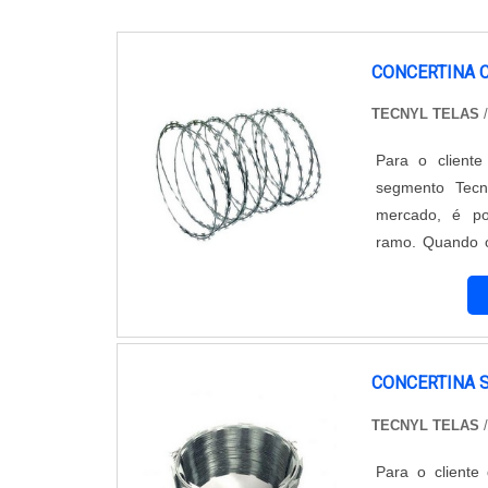
CONCERTINA 
TECNYL TELAS
Para o cliente
segmento Tecn
mercado, é po
ramo. Quando o
receberá prote
aliados ao preço
CONCERTINA 
TECNYL TELAS
Para o cliente