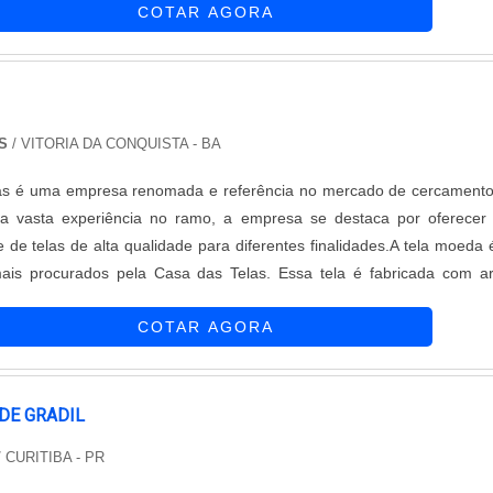
COTAR AGORA
 projeto apres....
S
/ VITORIA DA CONQUISTA - BA
as é uma empresa renomada e referência no mercado de cercament
a vasta experiência no ramo, a empresa se destaca por oferecer
 de telas de alta qualidade para diferentes finalidades.A tela moeda
ais procurados pela Casa das Telas. Essa tela é fabricada com 
que garante sua durabilidade e resistência. Com um design único, a
COTAR AGORA
pequenos furos em formato hexagonal, proporcionando uma excel
ventilação.Além disso, a tela moeda da Casa das Telas é muito versá
ada em diversas aplicações, como cercamentos residenciais, industr
rícolas. Ela é ideal para proteger áreas, delimitar espaços e garan
DE GRADIL
essoas e animais.A Casa das Telas se destaca no mercado não ap
 CURITIBA - PR
 de seus produtos, mas também pelo excelente atendimento ao clien
com uma equipe de profissionais altamente capacitados, prontos