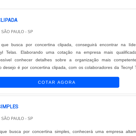
CLIPADA
/ SÃO PAULO - SP
 que busca por concertina clipada, conseguirá encontrar na líd
yl Telas. Elaborando uma cotação na empresa mais qualificad
ssível conhecer detalhes sobre a organização mais competent
 desejo é por concertina clipada, com os colaboradores da Tecnyl 
ção com comprometimento com os resultados dos clientes, fatore
COTAR AGORA
 justo ajudam a garan...
SIMPLES
/ SÃO PAULO - SP
 que busca por concertina simples, conhecerá uma empresa altam