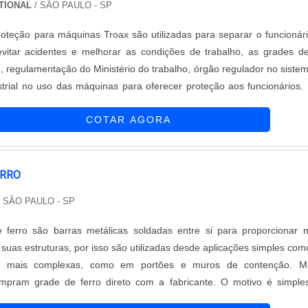
TIONAL
/ SÃO PAULO - SP
oteção para máquinas Troax são utilizadas para separar o funcionár
vitar acidentes e melhorar as condições de trabalho, as grades 
 regulamentação do Ministério do trabalho, órgão regulador no siste
trial no uso das máquinas para oferecer proteção aos funcionários.
produção do produto As medidas na largura das grades são de: 1.50
COTAR AGORA
mm, ....
ERRO
 SÃO PAULO - SP
erro são barras metálicas soldadas entre si para proporcionar 
a suas estruturas, por isso são utilizadas desde aplicações simples co
as mais complexas, como em portões e muros de contenção. Mu
ompram grade de ferro direto com a fabricante. O motivo é simple
er feitas sob medida, de modo que a espessura, formato e dimensã