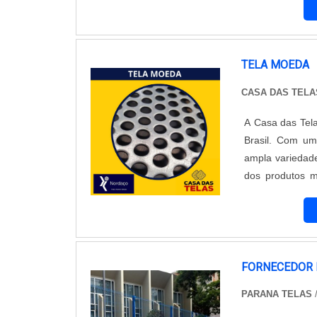
especificados no
TELA MOEDA
CASA DAS TELA
A Casa das Tel
Brasil. Com um
ampla variedade
dos produtos m
galvanizado, o 
moeda possui 
visibilidade e 
pode ser utiliz
comerciais e ag
FORNECEDOR 
segurança de p
PARANA TELAS
/
pela qualidade
empresa conta 