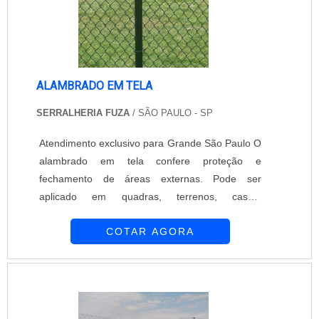
ALAMBRADO EM TELA
SERRALHERIA FUZA
/ SÃO PAULO - SP
Atendimento exclusivo para Grande São Paulo O
alambrado em tela confere proteção e
fechamento de áreas externas. Pode ser
aplicado em quadras, terrenos, casas,
condomínios, construção civil e em diferentes
COTAR AGORA
tipos de indústria. É fabricado em arame
galvanizado ou com revestimento em PVC. Ideal
para cercar diferentes locais, a tela de
alambrado é fabricada com itens de qualidade
para segurança e durabilidade de sua utilização.