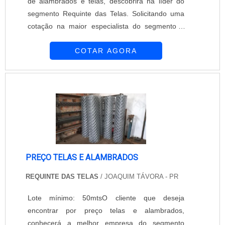
de alambrados e telas, descobrirá na líder do
segmento Requinte das Telas. Solicitando uma
cotação na maior especialista do segmento e
descobrindo a maior referência de qualidade da
COTAR AGORA
área de atuação.É importante lembrar que o
produto deve ser adquirido com empresas
especializadas. Esse tipo de cuidado ajuda a
garantir a qualidade e durabilidade dos
materiais, além de evitar prejuízos com subst...
PREÇO TELAS E ALAMBRADOS
REQUINTE DAS TELAS
/ JOAQUIM TÁVORA - PR
Lote mínimo: 50mtsO cliente que deseja
encontrar por preço telas e alambrados,
conhecerá a melhor empresa do segmento