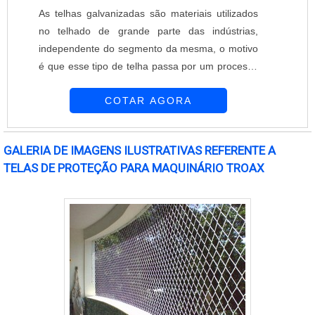
As telhas galvanizadas são materiais utilizados
no telhado de grande parte das indústrias,
independente do segmento da mesma, o motivo
é que esse tipo de telha passa por um processo
químico que previne corrosão e outros tipos de
COTAR AGORA
degradação. Ela também pode ser facilmente
adaptada a qualquer projeto, já que suas peças
são feitas sob medida, além disso, esse produto
GALERIA DE IMAGENS ILUSTRATIVAS REFERENTE A
apresenta um baixo custo inicial e com
TELAS DE PROTEÇÃO PARA MAQUINÁRIO TROAX
manutenção. Use tela de poliéster para impe....