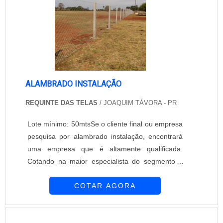
Tradição e confiabil....
ALAMBRADO INSTALAÇÃO
REQUINTE DAS TELAS
/ JOAQUIM TÁVORA - PR
Lote mínimo: 50mtsSe o cliente final ou empresa
pesquisa por alambrado instalação, encontrará
uma empresa que é altamente qualificada.
Cotando na maior especialista do segmento e
conhecendo a maior referência de qualidade da
COTAR AGORA
área de atuação.É importante lembrar que o
produto deve ser adquirido com empresas
especializadas. Esse tipo de cuidado ajuda a