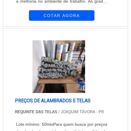
a melhoria no ambiente de trabalho. As grades
devem adequar-se à NR 12, norma do Ministério
COTAR AGORA
do trabalho, que regula o sistema de segurança
industrial e no uso dos equipamentos com o
objetivo de oferecer maior proteção aos
empregados. Especificações e demais
informações do produto A medida das telas ...
PREÇOS DE ALAMBRADOS E TELAS
REQUINTE DAS TELAS
/ JOAQUIM TÁVORA - PR
Lote mínimo: 50mtsPara quem busca por preços