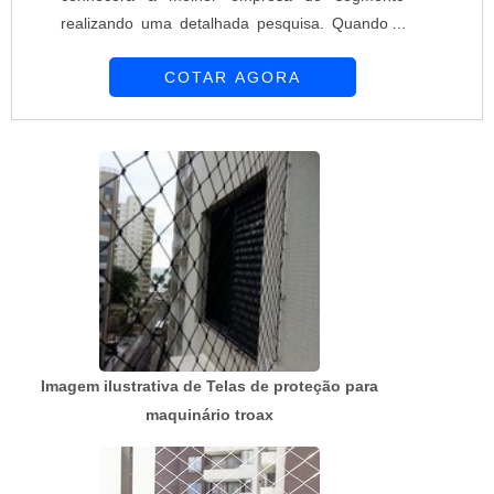
realizando uma detalhada pesquisa. Quando o
desejo é por preço telas e alambrados, com a
COTAR AGORA
melhor mão de obra da Requinte das Telas
obterá ótima qualidade com soluções
personalizadas de acordo com as necessidades
de cada cliente.MAIS SOBRE PREÇO TELAS E
ALAMBRADOSHá muitas maneiras eficientes de
demonstrar competência e ex...
Imagem ilustrativa de Telas de proteção para
maquinário troax