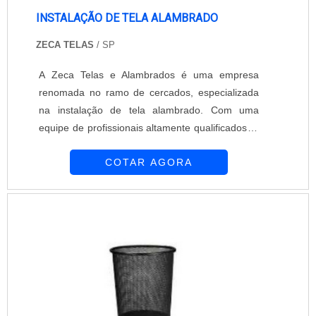
INSTALAÇÃO DE TELA ALAMBRADO
ZECA TELAS
/ SP
A Zeca Telas e Alambrados é uma empresa
renomada no ramo de cercados, especializada
na instalação de tela alambrado. Com uma
equipe de profissionais altamente qualificados, a
empresa oferece soluções em cercamentos
COTAR AGORA
patrimoniais para empresas e residências,
garantindo a segurança e proteção dos
clientes.A instalação de tela alambrado é um
serviço essencial para quem busca delimitar
áreas, seja para proteção de propriedades ou
para a criação de espaços seguros. A Zeca
Telas e Alambrados utiliza materiais de alta
qualidade em suas instalações, garantindo a
durabilidade e resistência dos cercados.Além