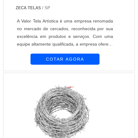
ZECA TELAS
/ SP
A Valor Tela Artística é uma empresa renomada
no mercado de cercados, reconhecida por sua
excelência em produtos e serviços. Com uma
equipe altamente qualificada, a empresa oferece
soluções em cercamentos patrimoniais para
COTAR AGORA
empresas e residências, garantindo a segurança
e proteção dos clientes.Com o compromisso de
fornecer produtos de qualidade, a Valor Tela
Artística se destaca pela durabilidade e
resistência de seus cercados. Utilizando
materiais de primeira linha, a empresa garante a
satisfação de seus clientes, oferecendo soluções
personalizadas de acordo com as necessidades
de cada projeto.Além da qualidade dos produtos,
a Valor Tela Artística se destaca pelo
atendimento diferenciado. A equipe está sempre