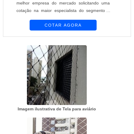
melhor empresa do mercado solicitando uma
cotação na maior especialista do segmento e
descobrindo a maior referência de qualidade.É
COTAR AGORA
importante lembrar que o produto deve ser
adquirido com empresas especializadas. Esse
tipo de cuidado ajuda a garantir a qualidade e
durabilidade dos materiais, além de evitar
prejuízos com substituições frequentes de
produ...
Imagem ilustrativa de Tela para aviário