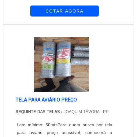
locais seguros e protegidos. Uma tela de aviário
COTAR AGORA
pode bloquear, por exemplo, a entrada de outros
animais no ambiente, além de evitar possíveis
danos e perdas para o criadouro. Outro
benefício é quem mantem uma boa qualidade de
vida aos animais que estão vivendo naq...
TELA PARA AVIÁRIO PREÇO
REQUINTE DAS TELAS
/ JOAQUIM TÁVORA - PR
Lote mínimo: 50mtsPara quem busca por tela
para aviario preço acessível, conhecerá a