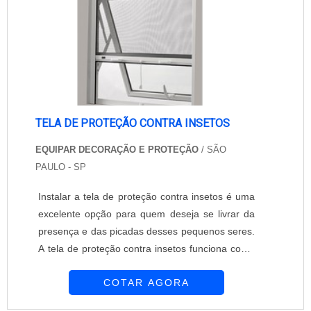
alambrado fabricada especial....
empresa especializada em venda e colocação
de redes e redes de proteção. As redes são
feitas com a mais alta tecnologia e proporciona a
você e a família a proteção que vocês
merecem. .
TELA DE PROTEÇÃO CONTRA INSETOS
EQUIPAR DECORAÇÃO E PROTEÇÃO
/ SÃO
PAULO - SP
Instalar a tela de proteção contra insetos é uma
excelente opção para quem deseja se livrar da
presença e das picadas desses pequenos seres.
A tela de proteção contra insetos funciona como
uma barreira que impede a entrada dos insetos
COTAR AGORA
dentro dos ambientes. A instalação da tela de
proteção contra insetos não interfere na