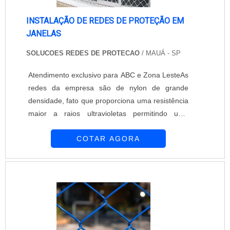
INSTALAÇÃO DE REDES DE PROTEÇÃO EM
JANELAS
SOLUCOES REDES DE PROTECAO
/ MAUÁ - SP
Atendimento exclusivo para ABC e Zona LesteAs
redes da empresa são de nylon de grande
densidade, fato que proporciona uma resistência
maior a raios ultravioletas permitindo uma
durabilidade maior das outras telas de proteção
COTAR AGORA
para janelas. A instalação de redes de proteção
em janelas é um sistema de proteção em casas
e apartamentos, com a intenção de aumentar a
segurança contra queda de pessoas e
animais.INFORMAÇÕES ACERCA O
PRODUTOA empresa Soluções Redes de
Proteção é referência em instalação de rede de
proteção. As telas de proteção são excelentes