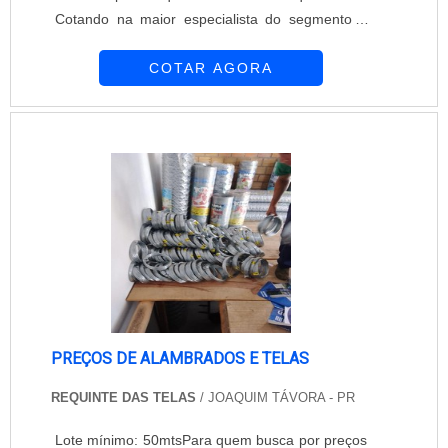
Cotando na maior especialista do segmento e
conhecendo a maior referência de qualidade da
COTAR AGORA
área de atuação.Quando a temática é empresa
de telas de proteção, com os profissionais da
Requinte das Telas obterá precisão com
soluções para fazendeiros, aviários, pátios,
canis, chácaras, campos de futebol, licitaçõe...
PREÇOS DE ALAMBRADOS E TELAS
REQUINTE DAS TELAS
/ JOAQUIM TÁVORA - PR
Lote mínimo: 50mtsPara quem busca por preços