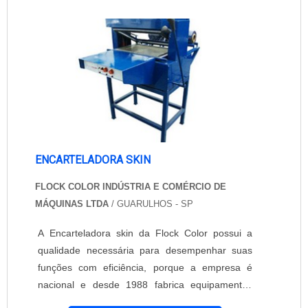
Sítios; Chácaras; Clubes; Comércios; Canis;
com a Zeca Telas e Alambrados. Com produtos
Indústrias; Escolas. Os modelos de tela para
de qualidade e um atendimento excepcional, a
alambrado....
empresa é a escolha certa para garantir a
segurança e o cercamento adequado do seu
campo de futebol.
ENCARTELADORA SKIN
FLOCK COLOR INDÚSTRIA E COMÉRCIO DE
MÁQUINAS LTDA
/ GUARULHOS - SP
A Encarteladora skin da Flock Color possui a
qualidade necessária para desempenhar suas
funções com eficiência, porque a empresa é
nacional e desde 1988 fabrica equipamentos
para serigrafia, sinalização, embalagens e