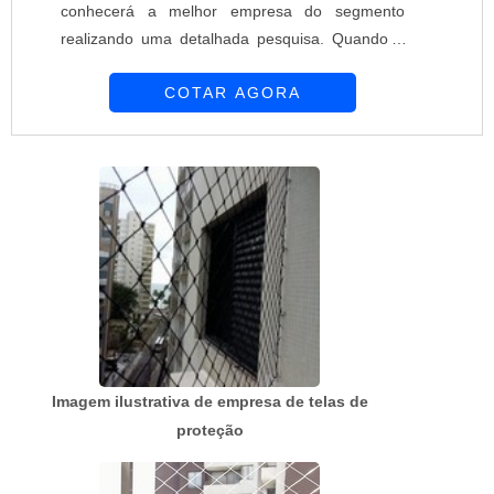
conhecerá a melhor empresa do segmento
realizando uma detalhada pesquisa. Quando o
desejo é por preço telas e alambrados, com a
COTAR AGORA
melhor mão de obra da Requinte das Telas
obterá ótima qualidade com soluções
personalizadas de acordo com as necessidades
de cada cliente.MAIS SOBRE PREÇO TELAS E
ALAMBRADOSHá muitas maneiras eficientes de
demonstrar competência e ex...
Imagem ilustrativa de empresa de telas de
proteção