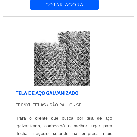
COTAR AGORA
compressores. Está estabelecida no município
de Guarulhos no Estado de SP, na Rua Dona
Antônia, 208 no Bairro de Vila Augusta, com
sede própria numa área de 2000 m². Fabrica
equipamentos para serigrafia e máquinas
direcionadas para a....
TELA DE AÇO GALVANIZADO
TECNYL TELAS
/ SÃO PAULO - SP
Para o cliente que busca por tela de aço
galvanizado, conhecerá o melhor lugar para
fechar negócio cotando na empresa mais