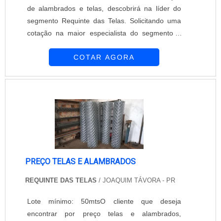
de alambrados e telas, descobrirá na líder do
segmento Requinte das Telas. Solicitando uma
cotação na maior especialista do segmento e
descobrindo a maior referência de qualidade da
COTAR AGORA
área de atuação.É importante lembrar que o
produto deve ser adquirido com empresas
especializadas. Esse tipo de cuidado ajuda a
garantir a qualidade e durabilidade dos
materiais, além de evitar prejuízos com subst...
PREÇO TELAS E ALAMBRADOS
REQUINTE DAS TELAS
/ JOAQUIM TÁVORA - PR
Lote mínimo: 50mtsO cliente que deseja
encontrar por preço telas e alambrados,