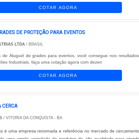
referência, oferecendo produtos de excelência e um atendim
COTAR AGORA
s; Empresas; En....
GRADES DE PROTEÇÃO PARA EVENTOS
STRIAS LTDA
/ BRASIL
is de Aluguel de grades para eventos, você consegue nos resultado
ões Industriais, faça uma cotação agora com dezen
COTAR AGORA
 CERCA
S
/ VITORIA DA CONQUISTA - BA
as é uma empresa renomada e referência no mercado de cercament
endo uma ampla variedade de produtos de alta qualidade para atend