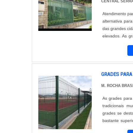
CENTRAL SERR
Atendimento pa
alternativa par
das grandes cid
elevados. As grades são uti
outros. 
GRADES PARA
M. ROCHA BRAS
As grades para
tradicionais m
grades se dest
bastante superi
termos de: Valores de materiais; Mão de obra; Tempo de instalação; Funcionalidade;