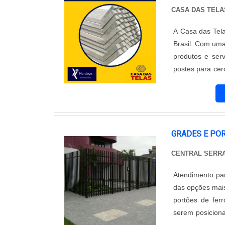
CASA DAS TELA
A Casa das Tel
Brasil. Com uma
produtos e ser
postes para cer
garantindo dura
da Casa das Tel
cercamentos res
ampla variedad
postes de madei
GRADES E PO
com suas prefe
CENTRAL SERR
também se des
satisfação dos
Atendimento pa
capacitados, pr
das opções mais
de tela, de ac
portões de ferr
de postes para
serem posicion
certa. Com sua
muito mais bon