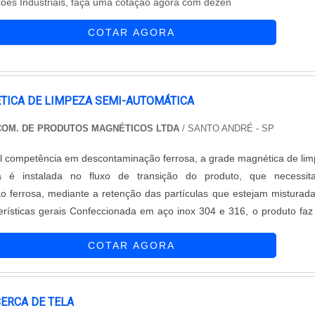
ões Industriais, faça uma cotação agora com dezen
COTAR AGORA
TICA DE LIMPEZA SEMI-AUTOMÁTICA
 COM. DE PRODUTOS MAGNÉTICOS LTDA
/ SANTO ANDRÉ - SP
l competência em descontaminação ferrosa, a grade magnética de li
ca é instalada no fluxo de transição do produto, que necessit
 ferrosa, mediante a retenção das partículas que estejam misturad
da em aço inox 304 e 316, o produto faz com
dade de eficiência de todas as atividades! Possuindo tubos montad
COTAR AGORA
pas e pr....
ERCA DE TELA