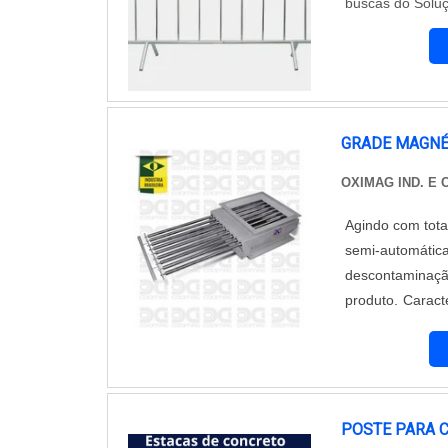
buscas do Soluç
GRADE MAGNÉ
OXIMAG IND. E
Agindo com tota
semi-automáti
descontaminação
produto. Características gerais Confecciona
que a possibili
estrutura de cha
POSTE PARA C