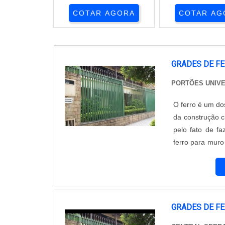
COTAR AGORA
COTAR AG
GRADES DE F
PORTÕES UNIV
O ferro é um do
da construção c
pelo fato de f
ferro para muro
e externa de u
muro,...
GRADES DE F