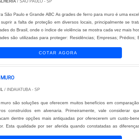
ALHERIA
/ SÃO PAULO - SP
ra São Paulo e Grande ABC As grades de ferro para muro é uma exce
a suprir a falta de proteção em diversos locais, principalmente se tra
ades do Brasil, onde o índice de violência se mostra cada vez mais hos
lizadas para proteger: Residências; Empresas; Prédios; Entre
As utilidades deste equipamento De qualquer modo, as grades de ferro conse.
COTAR AGORA
 MURO
IL
/ INDAIATUBA - SP
 muro são soluções que oferecem muitos benefícios em comparaçã
uros construídos em alvenaria. Primeiramente, vale considerar q
acam dentre opções mais antiquadas por oferecerem um custo-bene
or. Esta qualidade por ser aferida quando constatadas as diferenç