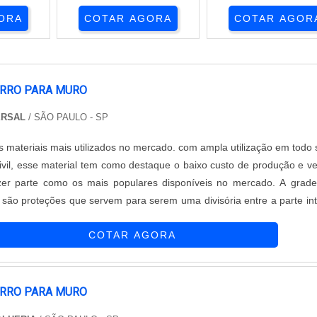
ORA
COTAR AGORA
COTAR AGOR
ERRO PARA MURO
ERSAL
/ SÃO PAULO - SP
s materiais mais utilizados no mercado. com ampla utilização em todo 
ivil, esse material tem como destaque o baixo custo de produção e v
azer parte como os mais populares disponíveis no mercado. A grad
 são proteções que servem para serem uma divisória entre a parte in
ma residência. Em geral, essas grades podem não só serem integrad
COTAR AGORA
ERRO PARA MURO