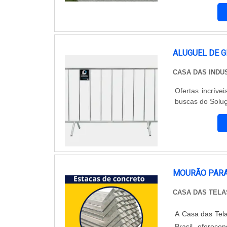
destaca como 
Estabelecimento
diferenciado.
ALUGUEL DE 
CASA DAS INDU
Ofertas incríve
buscas do Soluç
MOURÃO PARA
CASA DAS TELA
A Casa das Tel
Brasil, oferec