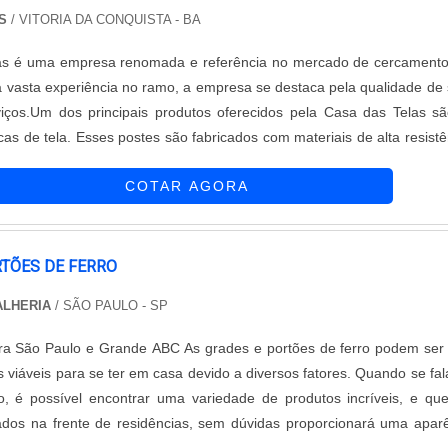
S
/ VITORIA DA CONQUISTA - BA
as é uma empresa renomada e referência no mercado de cercament
 vasta experiência no ramo, a empresa se destaca pela qualidade de
viços.Um dos principais produtos oferecidos pela Casa das Telas s
cas de tela. Esses postes são fabricados com materiais de alta resistê
bilidade e segurança para os cercamentos.Os postes para cercas de
COTAR AGORA
as são projetados para atender às necessidades dos clientes, seja
idenciais, comerciais ou industriais. Além disso, a empresa oferec
e de opções de postes, como postes de concreto, postes metálic
ra tratada, permitindo que os clientes escolham a melhor opção de a
RTÕES DE FERRO
rências e exigências.Além da qualidade dos produtos, a Casa das 
ALHERIA
/ SÃO PAULO - SP
taca pelo seu atendimento personalizado e comprometimento c
 clientes. A empresa conta com uma equipe de profissionais alta
ra São Paulo e Grande ABC As grades e portões de ferro podem se
ontos para auxiliar os clientes na escolha dos melhores postes para c
 viáveis para se ter em casa devido a diversos fatores. Quando se fa
ordo com suas necessidades e orçamento.Portanto, se você está em 
o, é possível encontrar uma variedade de produtos incríveis, e qu
 cercas de tela de qualidade e confiança, a Casa das Telas é a es
ados na frente de residências, sem dúvidas proporcionará uma apar
 reputação sólida no mercado de cercamentos do Brasil, a empre
ita e renovada. Onde estes itens podem ser utilizados: Casas;