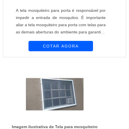
A tela mosquiteiro para porta é responsável por
impedir a entrada de mosquitos. É importante
aliar a tela mosquiteiro para porta com telas para
as demais aberturas do ambiente para garantir a
máxima proteção. A Equipar Decoração e
COTAR AGORA
Proteção está presente no mercado desde 1997.
Conta com profissionais capacitados que
realizam atendimentos de alto nível. A empresa
oferece diversas opções em telas mosquiteiras
para colaborar na prevenção da...
Imagem ilustrativa de Tela para mosquiteiro