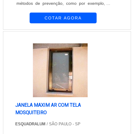
métodos de prevenção, como por exemplo, a
positiva no segmento pela seriedade e
instalação de tela contra insetos. Elas agem
qualidade, que garantem o sucesso dos clientes
COTAR AGORA
como uma barreira, impedindo que o mosquito
de ponta a ponta.
ou outro inseto entre no local. A tela contra
insetos, além de oferecer proteção, não interfere
na incidência de luz nem na ventilação do
ambiente. Empresa que oferece tela cont....
JANELA MAXIM AR COM TELA
MOSQUITEIRO
ESQUADRALUM
/ SÃO PAULO - SP