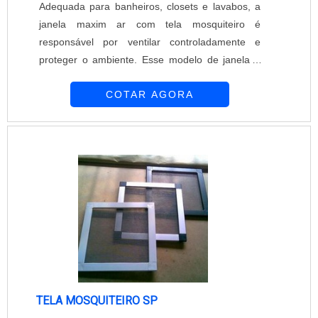
Adequada para banheiros, closets e lavabos, a
janela maxim ar com tela mosquiteiro é
responsável por ventilar controladamente e
proteger o ambiente. Esse modelo de janela é
inovador e promove a união entre design e
COTAR AGORA
utilidade. O modelo de janela maxim ar com tela
foi pensado com o objetivo de promover uma
ventilação ampla e oferecer o benefício da tela
de proteção contra insetos. Os benefícios das
janelas com telas Geralmente, as telas são
produ....
TELA MOSQUITEIRO SP