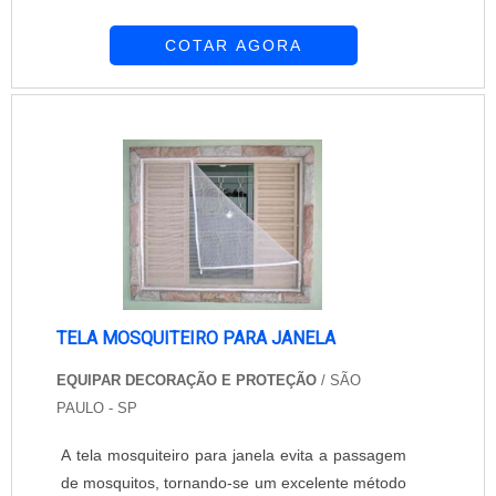
passagem do ar e da luz. Ativa no mercado
COTAR AGORA
desde 1997, a Equipar Decoração e Proteção se
consolidou no mercado pelo profissionalismo e
pela dedicação. Oferece tela para mosquiteiro
janela de excelente qualidade. É importante,
para que a proteção do ambiente seja ...
TELA MOSQUITEIRO PARA JANELA
EQUIPAR DECORAÇÃO E PROTEÇÃO
/ SÃO
PAULO - SP
A tela mosquiteiro para janela evita a passagem
de mosquitos, tornando-se um excelente método