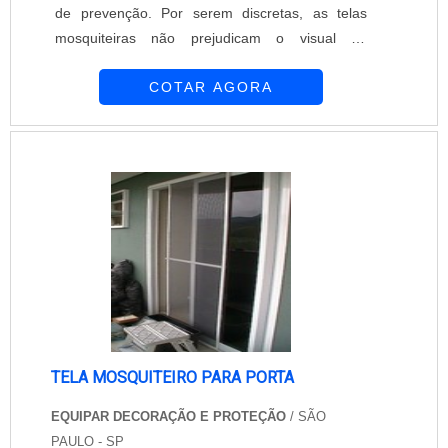
de prevenção. Por serem discretas, as telas
mosquiteiras não prejudicam o visual do
ambiente. Presente no mercado desde 1997, a
COTAR AGORA
Equipar Decoração e Proteção se consolidou no
mercado como uma das principais empresas do
segmento. Seus profissionais realizam
atendimentos de alto nível para atender as
necessidades apresentadas. Para adquirir a
tela...
TELA MOSQUITEIRO PARA PORTA
EQUIPAR DECORAÇÃO E PROTEÇÃO
/ SÃO
PAULO - SP