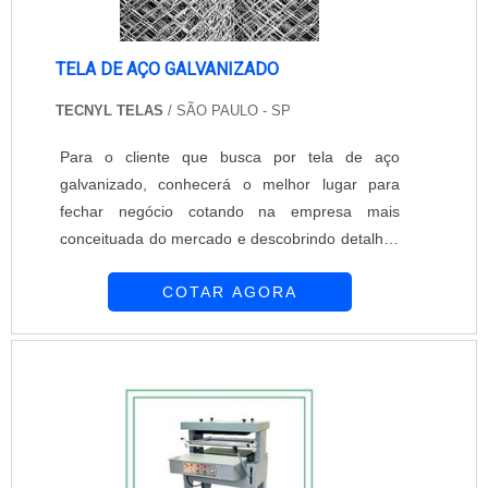
TELA DE AÇO GALVANIZADO
TECNYL TELAS
/ SÃO PAULO - SP
Para o cliente que busca por tela de aço
galvanizado, conhecerá o melhor lugar para
fechar negócio cotando na empresa mais
conceituada do mercado e descobrindo detalhes
sobre a líder em qualidade.É importante lembrar
COTAR AGORA
que o produto deve ser adquirido com empresas
especializadas. Esse tipo de cuidado ajuda a
garantir a qualidade e durabilidade dos
materiais, além de evitar prejuízos com
substituições frequentes de produtos que não
cumprem com suas funções adequadamente.
Assim, é possível poupar gastos
desnecessários.UM POUCO MAIS SOBRE A