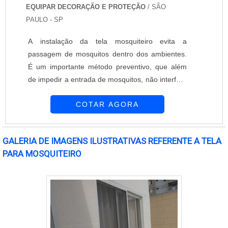
EQUIPAR DECORAÇÃO E PROTEÇÃO
/ SÃO
PAULO - SP
A instalação da tela mosquiteiro evita a
passagem de mosquitos dentro dos ambientes.
É um importante método preventivo, que além
de impedir a entrada de mosquitos, não interfere
na passagem da luz e do ar. A Equipar
COTAR AGORA
Decoração e Proteção tem como objetivo
oferecem soluções que supram as necessidades
dos clientes. Conta com profissionais altamente
GALERIA DE IMAGENS ILUSTRATIVAS REFERENTE A TELA
capacitados que oferecem atendimentos de alto
PARA MOSQUITEIRO
nível. Discreta, a tela mosquiteiro não prejudica
o visu....