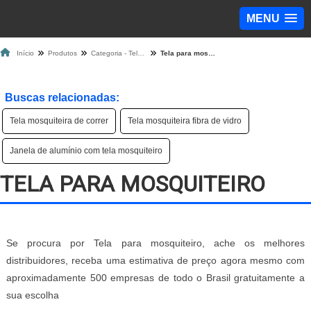
MENU
Início
Produtos
Categoria - Tela Mosquiteira
Tela para mosquiteiro
Buscas relacionadas:
Tela mosquiteira de correr
Tela mosquiteira fibra de vidro
Janela de alumínio com tela mosquiteiro
TELA PARA MOSQUITEIRO
Se procura por Tela para mosquiteiro, ache os melhores
distribuidores, receba uma estimativa de preço agora mesmo com
aproximadamente 500 empresas de todo o Brasil gratuitamente a
sua escolha