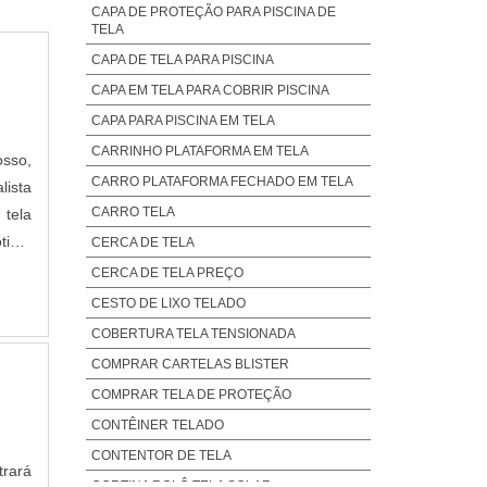
CAPA DE PROTEÇÃO PARA PISCINA DE
TELA
CAPA DE TELA PARA PISCINA
CAPA EM TELA PARA COBRIR PISCINA
CAPA PARA PISCINA EM TELA
CARRINHO PLATAFORMA EM TELA
osso,
CARRO PLATAFORMA FECHADO EM TELA
lista
CARRO TELA
 tela
ótima
CERCA DE TELA
cada
CERCA DE TELA PREÇO
CESTO DE LIXO TELADO
COBERTURA TELA TENSIONADA
COMPRAR CARTELAS BLISTER
COMPRAR TELA DE PROTEÇÃO
CONTÊINER TELADO
CONTENTOR DE TELA
trará
CORTINA ROLÔ TELA SOLAR