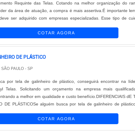
gmento Requinte das Telas. Cotando na melhor organização do ra
der da área de atuação, a compra é mais assertiva.É importante le
deve ser adquirido com empresas especializadas. Esse tipo de cu
r a qualidade e durabilidade dos materiais, além de evitar prejuízo
COTAR AGORA
q...
NHEIRO DE PLÁSTICO
/ SÃO PAULO - SP
a por tela de galinheiro de plástico, conseguirá encontrar na líd
yl Telas. Solicitando um orçamento na empresa mais qualificad
ntrando a melhor em qualidade e custo benefício.DIFERENCIAIS dE
 DE PLÁSTICOSe alguém busca por tela de galinheiro de plástic
prometida com os serviços, acha o site da Tecnyl Telas. Disponibili
COTAR AGORA
telas par...