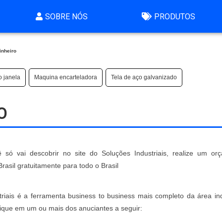
SOBRE NÓS
PRODUTOS
inheiro
o janela
Maquina encarteladora
Tela de aço galvanizado
O
 só vai descobrir no site do Soluções Industriais, realize um or
sil gratuitamente para todo o Brasil
iais é a ferramenta business to business mais completo da área indu
clique em um ou mais dos anuciantes a seguir: