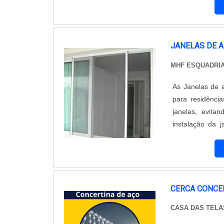
colocação de re
contribui diretam
proporciona a v
JANELAS DE 
MHF ESQUADRIA
As Janelas de a
para residênci
janelas, evita
instalação da 
custos de manutenção e 
Destaque na bele
CERCA CONCE
CASA DAS TELA