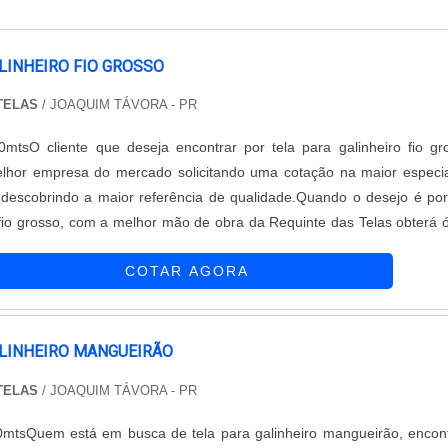
LINHEIRO FIO GROSSO
 TELAS
/ JOAQUIM TÁVORA - PR
mtsO cliente que deseja encontrar por tela para galinheiro fio gr
lhor empresa do mercado solicitando uma cotação na maior especia
descobrindo a maior referência de qualidade.Quando o desejo é por
 fio grosso, com a melhor mão de obra da Requinte das Telas obterá 
 soluções personalizadas de acordo com as necessidades de 
COTAR AGORA
 DETALH...
ALINHEIRO MANGUEIRÃO
 TELAS
/ JOAQUIM TÁVORA - PR
0mtsQuem está em busca de tela para galinheiro mangueirão, encon