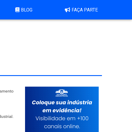
BLOG
FAÇA PARTE
çamento
strial.