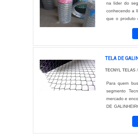
na líder do se
conhecendo a lí
que o produto 
ajuda a garanti
substituições fre
TELA DE GALI
TECNYL TELAS
Para quem busc
segmento Tecn
mercado e enco
DE GALINHEIRO
uma empresa com
para os clientes 