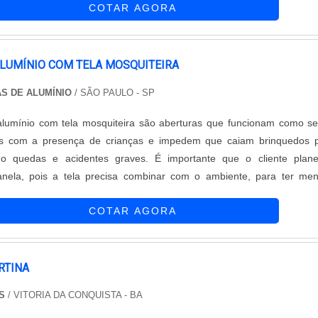
des e redes de proteção. As redes são feitas com a mais alta tecnolo
COTAR AGORA
ente c....
ocê e a família a proteção que vocês merecem. .
ALUMÍNIO COM TELA MOSQUITEIRA
S DE ALUMÍNIO
/ SÃO PAULO - SP
lumínio com tela mosquiteira são aberturas que funcionam como ser
as com a presença de crianças e impedem que caiam brinquedos p
ndo quedas e acidentes graves. É importante que o cliente plan
janela, pois a tela precisa combinar com o ambiente, para ter me
danos existenciais no produto. Os pontos positivos no produto
COTAR AGORA
za estética do....
RTINA
S
/ VITORIA DA CONQUISTA - BA