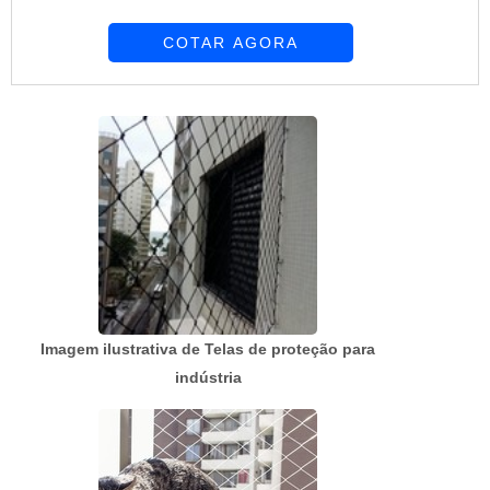
desejo é por preço telas e alambrados, com a
COTAR AGORA
melhor mão de obra da Requinte das Telas
obterá ótima qualidade com soluções
personalizadas de acordo com as necessidades
de cada cliente.MAIS SOBRE PREÇO TELAS E
ALAMBRADOSHá muitas maneiras eficientes de
demonstrar competência e ex...
Imagem ilustrativa de Telas de proteção para
indústria