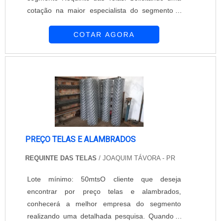
cotação na maior especialista do segmento e
descobrindo a maior referência de qualidade da
COTAR AGORA
área de atuação.É importante lembrar que o
produto deve ser adquirido com empresas
especializadas. Esse tipo de cuidado ajuda a
garantir a qualidade e durabilidade dos
materiais, além de evitar prejuízos com subst...
PREÇO TELAS E ALAMBRADOS
REQUINTE DAS TELAS
/ JOAQUIM TÁVORA - PR
Lote mínimo: 50mtsO cliente que deseja
encontrar por preço telas e alambrados,
conhecerá a melhor empresa do segmento
realizando uma detalhada pesquisa. Quando o