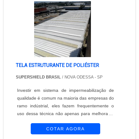
com a segurança, economia e comodidade de
s....
TELA ESTRUTURANTE DE POLIÉSTER
SUPERSHIELD BRASIL
/ NOVA ODESSA - SP
Investir em sistema de impermeabilização de
qualidade é comum na maioria das empresas do
ramo indústrial, eles fazem frequentemente o
uso dessa técnica não apenas para melhorar a
estrutura do local e protegê-lo de qualquer
COTAR AGORA
infiltração possível, mas também como forma de
diminuir as temperaturas do local. Benefícios da