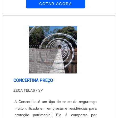
COTAR AGORA
a incidência de raios solares.
ESPECIFICIDADES DA DO MATERIAL Os
sombreadores são estruturas fabricadas em
metal, normalmente aço em decorrência de sua
durabilidade, e cobertas com uma tela (ou
manta), esta possui características como: ....
CONCERTINA PREÇO
ZECA TELAS
/ SP
A Concertina é um tipo de cerca de segurança
muito utilizada em empresas e residências para
proteção patrimonial. Ela é composta por