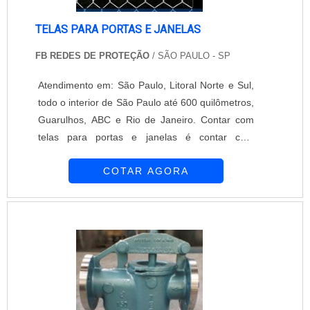
TELAS PARA PORTAS E JANELAS
FB REDES DE PROTEÇÃO
/ SÃO PAULO - SP
Atendimento em: São Paulo, Litoral Norte e Sul,
todo o interior de São Paulo até 600 quilômetros,
Guarulhos, ABC e Rio de Janeiro. Contar com
telas para portas e janelas é contar com
segurança e proteção para toda a família. Isso
COTAR AGORA
porque estes acessórios proporcionam total
segurança aos familiares, amigos, animais de
estimação, entre outros. E, dependendo do
modelo, eles podem ser úteis inclusive para
prevenir – de maneira natural – que mosquitos
....