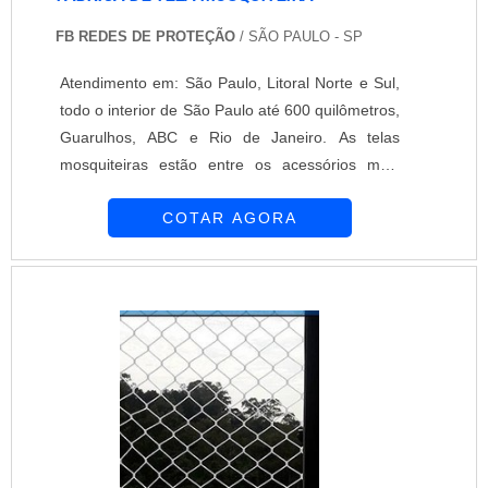
FB REDES DE PROTEÇÃO
/ SÃO PAULO - SP
Atendimento em: São Paulo, Litoral Norte e Sul,
todo o interior de São Paulo até 600 quilômetros,
Guarulhos, ABC e Rio de Janeiro. As telas
mosquiteiras estão entre os acessórios mais
utilizados no dia a dia. Isso porque ao ser
COTAR AGORA
instalado em portas e em janelas, este acessório
desenvolvido por uma fábrica de tela mosquiteira
colabora com o bloqueio natural do acesso de
mosquitos e insetos no interior das residências.
O item contribui diretamente c....