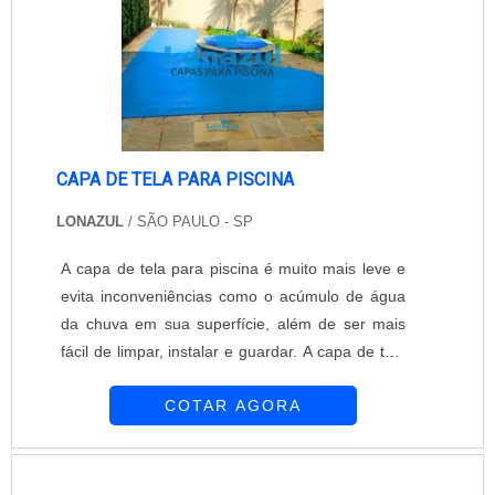
CAPA DE TELA PARA PISCINA
LONAZUL
/ SÃO PAULO - SP
A capa de tela para piscina é muito mais leve e
evita inconveniências como o acúmulo de água
da chuva em sua superfície, além de ser mais
fácil de limpar, instalar e guardar. A capa de tela
pode ser produzida com poliéster de alta
COTAR AGORA
tenacidade e revestida em PVC, além de possuir
bainhas reforçadas, ganchos e buchas em
alumínio e ainda cordas 100% polietileno e
ilhoses em latão. Essas empresas se preocupam