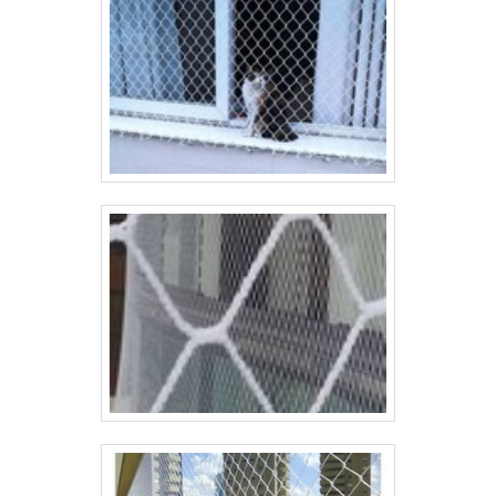
tamanhos de Concertina, para atender às
necessidades específicas de cada cliente. Os
preços variam de acordo com o tipo de
Concertina escolhida e a quantidade necessária
para a instalação.Para garantir a segurança e a
durabilidade da Concertina, é fundamental
contar com uma empresa de confiança, como a
Zeca Telas e Alambrados. Com anos de
experiência no mercado, a empresa se destaca
pela qualidade dos produtos e pela satisfação
dos clientes.