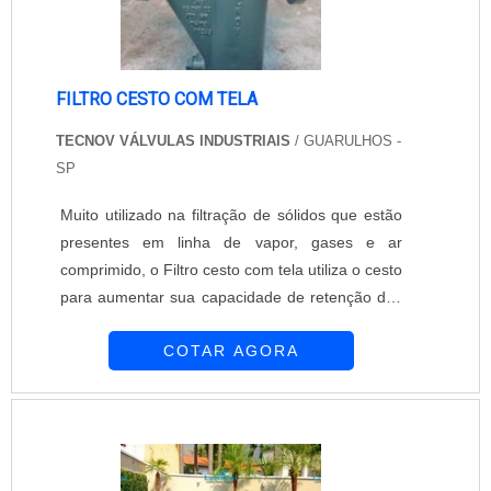
FILTRO CESTO COM TELA
TECNOV VÁLVULAS INDUSTRIAIS
/ GUARULHOS -
SP
Muito utilizado na filtração de sólidos que estão
presentes em linha de vapor, gases e ar
comprimido, o Filtro cesto com tela utiliza o cesto
para aumentar sua capacidade de retenção dos
sólidos que forem filtrados. Já a tela é o local
COTAR AGORA
onde a sujeira ou material indesejado é retido. O
Filtro cesto com tela com qualidade e tecnologia
avançada está na Tecnov Válvulas Industriais,
uma empresa que está há 19 anos no mercado
desenvolvendo uma linha co....