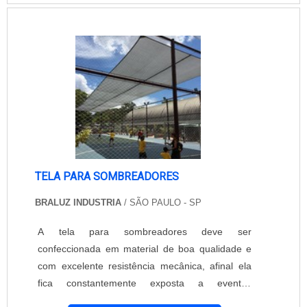
tela de poliéster Diversas empresas, junto a
impermeabilização oferecem um sistema térmico
que pode diminuir em até 30% a temperatu....
TELA PARA SOMBREADORES
BRALUZ INDUSTRIA
/ SÃO PAULO - SP
A tela para sombreadores deve ser
confeccionada em material de boa qualidade e
com excelente resistência mecânica, afinal ela
fica constantemente exposta a eventos
climáticos variados, tais como granizo, chuvas e