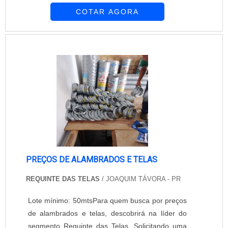
COTAR AGORA
diferentes na largura, e com altura de H2050.
Por conta disso, é possível obter maior facilidade
para alcançar a precisão nas medidas de cada
layout, dando o isolamento ideal para qualquer
área de risco. Além disso, ao aderir a ...
PREÇOS DE ALAMBRADOS E TELAS
REQUINTE DAS TELAS
/ JOAQUIM TÁVORA - PR
Lote mínimo: 50mtsPara quem busca por preços
de alambrados e telas, descobrirá na líder do
segmento Requinte das Telas. Solicitando uma