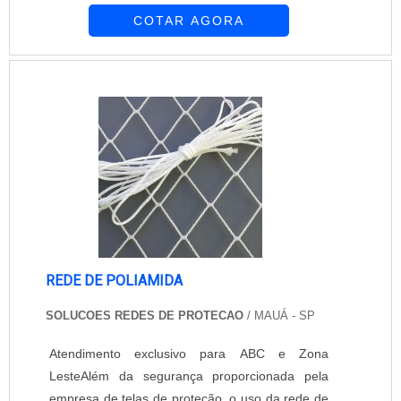
COTAR AGORA
com facilidade, tornando a tela um acessório
versátil e ainda mais vantajoso. Onde encontrar
tela mosquiteira deslizante de excelente
qualidade? A empresa Equipar Decoração e
Proteção possui ampla experiência em seu
segmento. Conta com pro....
REDE DE POLIAMIDA
SOLUCOES REDES DE PROTECAO
/ MAUÁ - SP
Atendimento exclusivo para ABC e Zona
LesteAlém da segurança proporcionada pela
empresa de telas de proteção, o uso da rede de