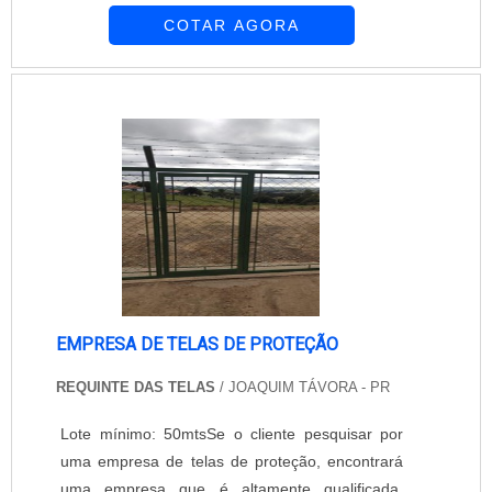
COTAR AGORA
qualidade da área de atuação.É importante
lembrar que o produto deve ser adquirido com
empresas especializadas. Esse tipo de cuidado
ajuda a garantir a qualidade e durabilidade dos
materiais, além de evitar prejuízo...
EMPRESA DE TELAS DE PROTEÇÃO
REQUINTE DAS TELAS
/ JOAQUIM TÁVORA - PR
Lote mínimo: 50mtsSe o cliente pesquisar por
uma empresa de telas de proteção, encontrará
uma empresa que é altamente qualificada.