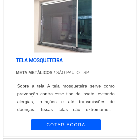
que se notabilizou por seu máximo
empresa, os serviços e os produtos.
profissionalismo....
TELA MOSQUETEIRA
META METÁLICOS
/ SÃO PAULO - SP
Sobre a tela A tela mosqueteira serve como
prevenção contra esse tipo de inseto, evitando
alergias, irritações e até transmissões de
doenças. Essas telas são extremamente
eficazes pois além de protegerem, ainda
COTAR AGORA
permitem a entrada do ar e do sol. Entre em
contato para saber mais!....