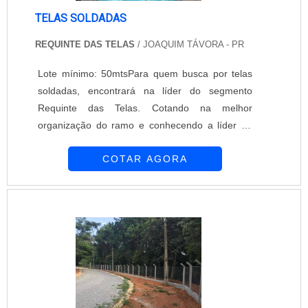
TELAS SOLDADAS
REQUINTE DAS TELAS
/ JOAQUIM TÁVORA - PR
Lote mínimo: 50mtsPara quem busca por telas
soldadas, encontrará na líder do segmento
Requinte das Telas. Cotando na melhor
organização do ramo e conhecendo a líder da
área de atuação, a compra é mais assertiva.É
COTAR AGORA
importante lembrar que o produto deve ser
adquirido com empresas especializadas. Esse
tipo de cuidado ajuda a garantir a qualidade e
durabilidade dos materiais, além de evitar
prejuízos com substituições frequentes de
produtos que não cumprem com suas funções
adequadamente. Assim, é possível poupar
gastos desnecessários.INFORMAÇÕES
INTERESSANTES SOBRE AS TELAS