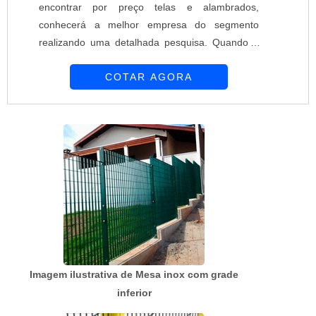
encontrar por preço telas e alambrados,
conhecerá a melhor empresa do segmento
realizando uma detalhada pesquisa. Quando o
desejo é por preço telas e alambrados, com a
COTAR AGORA
melhor mão de obra da Requinte das Telas
obterá ótima qualidade com soluções
personalizadas de acordo com as necessidades
de cada cliente.MAIS SOBRE PREÇO TELAS E
ALAMBRADOSHá muitas maneiras eficientes de
demonstrar competência e ex...
Imagem ilustrativa de Mesa inox com grade
inferior