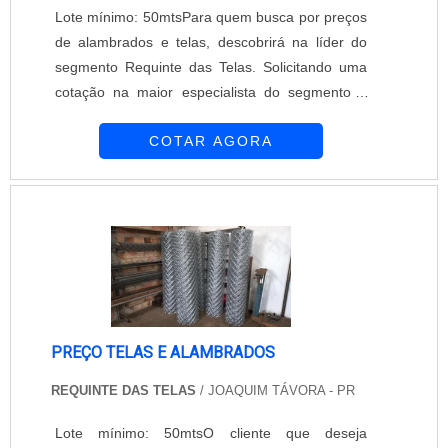
Lote mínimo: 50mtsPara quem busca por preços
de alambrados e telas, descobrirá na líder do
segmento Requinte das Telas. Solicitando uma
cotação na maior especialista do segmento e
descobrindo a maior referência de qualidade da
COTAR AGORA
área de atuação.É importante lembrar que o
produto deve ser adquirido com empresas
especializadas. Esse tipo de cuidado ajuda a
garantir a qualidade e durabilidade dos
materiais, além de evitar prejuízos com subst...
PREÇO TELAS E ALAMBRADOS
REQUINTE DAS TELAS
/ JOAQUIM TÁVORA - PR
Lote mínimo: 50mtsO cliente que deseja