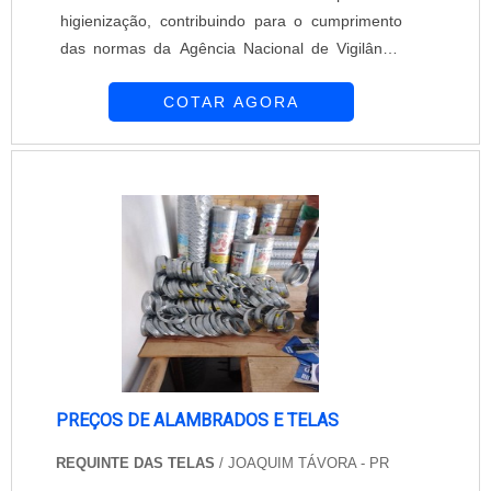
higienização, contribuindo para o cumprimento
das normas da Agência Nacional de Vigilância
Sanitária (Anvisa). Suporta até 400kg de carga.
COTAR AGORA
Excelente escolha para a utilização em cozinhas,
padarias, açougues, frigoríficos, restaurantes e
no comércio em geral. Pés ajustáveis,
garantindo segurança e estabilidade. E com
medidas de 100 x 70 cm. Clique no ...
PREÇOS DE ALAMBRADOS E TELAS
REQUINTE DAS TELAS
/ JOAQUIM TÁVORA - PR