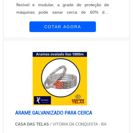
flexível e modular, a grade de proteção de
máquinas pode sanar cerca de 60% dos
problemas com adequação a NR12, permitindo
COTAR AGORA
fácil instalação e maior economia de tempo e
dinheiro. A altura média da grade de proteção
TROAX é de 2050mm de painel +150mm de
distancia entre o começo da proteção e o chão,
totalizando 2.200mm de altura, podendo ser
facilmente adaptada com ....
ARAME GALVANIZADO PARA CERCA
CASA DAS TELAS
/ VITORIA DA CONQUISTA - BA