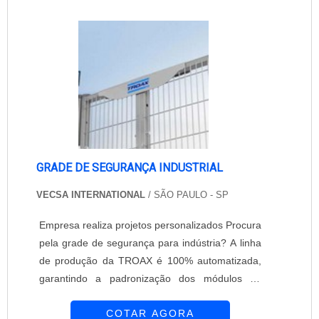
experiência e desenvolve produtos com muita
qualidade como o pallet em polietileno com
grade de 1000L....
GRADE DE SEGURANÇA INDUSTRIAL
VECSA INTERNATIONAL
/ SÃO PAULO - SP
Empresa realiza projetos personalizados Procura
pela grade de segurança para indústria? A linha
de produção da TROAX é 100% automatizada,
garantindo a padronização dos módulos de
grade de segurança industrial. Com um centro
COTAR AGORA
de pesquisa e desenvolvimento próprio, a