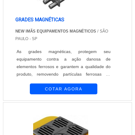
GRADES MAGNÉTICAS
NEW IMÃS EQUIPAMENTOS MAGNÉTICOS
/ SÃO
PAULO - SP
As grades magnéticas, protegem seu
equipamento contra a ação danosa de
elementos ferrosos e garantem a qualidade do
produto, removendo partículas ferrosas da
matéria prima processada que prejudicam a
COTAR AGORA
operação de máquinas e a qualidade final do
produto. As grades magnéticas são utilizadas
nas areas: Plástica, Química, Alimentícia,
Farmacêutica, Usinas de açúcar, Metalúrgica,
Cerâmicas, Têxtil e muitas outras. Grades
magnéticas confeccionadas em a....