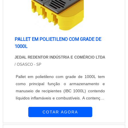
PALLET EM POLIETILENO COM GRADE DE
1000L
JEDAL REDENTOR INDÚSTRIA E COMÉRCIO LTDA
/ OSASCO - SP
Pallet em polietileno com grade de 1000L tem
como principal função o armazenamento e
manuseio de recipientes (IBC 1000L) contendo
líquidos inflamáveis e combustíveis. A contenção
de líquidos conforme norma OSHA. Este e
COTAR AGORA
outros produtos para prevenção de acidentes e
de proteção do meio ambiental podem ser
encontrados na Jedal Redentor que tem muita