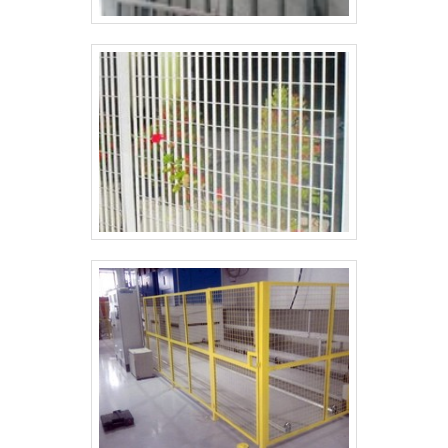
se destaca no mercado por oferecer arame
galvanizado para cerca de alta qualidade, com
diferentes espessuras e tamanhos, de acordo
com a necessidade do cliente. Além disso, a
empresa conta com uma equipe especializada
que auxilia na escolha do melhor material e na
instalação da cerca.Com anos de experiência e
compromisso com a satisfação do cliente, a
Casa das Telas se consolida como uma das
principais referências no mercado de
cercamentos do Brasil. Seja para proteger sua
propriedade ou delimitar áreas, o arame
galvanizado para cerca da Casa das Telas é a
escolha certa para garantir segurança,
durabilidade e qualidade.