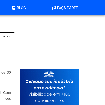
BLOG
FAÇA PARTE
janelas sp
s de 30
al. Caso
 um dos