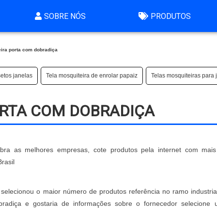
SOBRE NÓS
PRODUTOS
eira porta com dobradiça
setos janelas
Tela mosquiteira de enrolar papaiz
Telas mosquiteiras para 
ORTA COM DOBRADIÇA
ubra as melhores empresas, cote produtos pela internet com mai
rasil
ais selecionou o maior número de produtos referência no ramo industri
obradiça e gostaria de informações sobre o fornecedor selecione