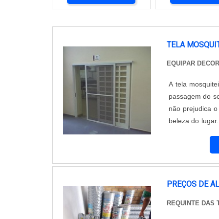
TELA MOSQUI
EQUIPAR DECO
A tela mosquite
passagem do sol
não prejudica o
beleza do luga
segmento. Ofere
nece...
PREÇOS DE A
REQUINTE DAS