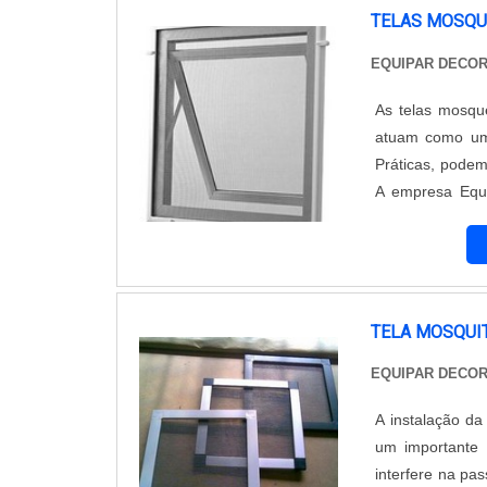
TELAS MOSQU
EQUIPAR DECO
As telas mosqu
atuam como um 
Práticas, podem 
A empresa Equi
telas mosquetei
serem discretas, 
TELA MOSQUI
EQUIPAR DECO
A instalação da
um importante 
interfere na pa