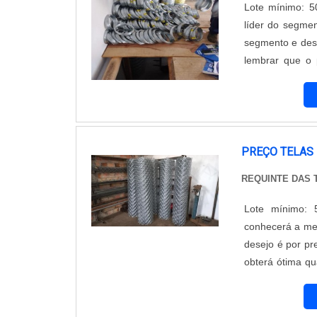
Lote mínimo: 5
líder do segmen
segmento e desc
lembrar que o 
cuidado ajuda a 
com subst...
PREÇO TELAS
REQUINTE DAS
Lote mínimo: 
conhecerá a me
desejo é por pr
obterá ótima q
cada cliente.
de demonstrar c