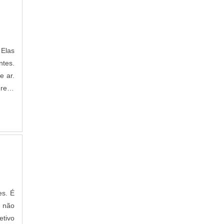
FABRICANTE DE TELA DE PROTEÇÃO PARA
JANELAS
TELA MOSQUITEIRO PARA APARTAMENTO
 Elas
tes.
e ar.
rece
. Por
es. É
 não
etivo