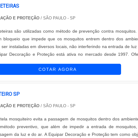
ETEIRAS
RAÇÃO E PROTEÇÃO
/ SÃO PAULO - SP
eteiras são utilizadas como método de prevenção contra mosquitos.
bloqueio que impede que os mosquitos entrem dentro dos ambien
ser instaladas em diversos locais, não interferindo na entrada de luz 
par Decoração e Proteção está ativa no mercado desde 1997. Ofe
ras de qualidade que podem se adequar aos mais diversos ambientes
COTAR AGORA
as telas ....
TEIRO SP
RAÇÃO E PROTEÇÃO
/ SÃO PAULO - SP
 tela mosquiteiro evita a passagem de mosquitos dentro dos ambient
método preventivo, que além de impedir a entrada de mosquitos,
ssagem da luz e do ar. A Equipar Decoração e Proteção tem como obj