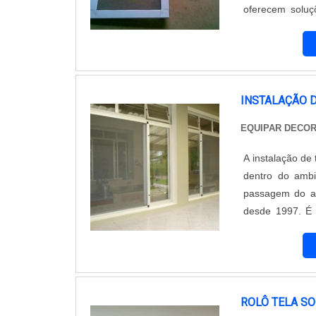
oferecem soluç
altamente capa
mosquiteiro não 
INSTALAÇÃO 
EQUIPAR DECO
A instalação de
dentro do ambi
passagem do ar
desde 1997. É 
oferecer as sol
de tela mosquite
ROLÔ TELA S