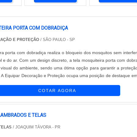
TEIRA PORTA COM DOBRADIÇA
RAÇÃO E PROTEÇÃO
/ SÃO PAULO - SP
ira porta com dobradiça realiza o bloqueio dos mosquitos sem interfer
 e do ar. Com um design discreto, a tela mosquiteira porta com dobr
 visual do ambiente, sendo uma ótima opção para garantir a proteçã
r. A Equipar Decoração e Proteção ocupa uma posição de destaque e
ce atendimentos de alto nível visando oferecer soluções que atend
COTAR AGORA
LAMBRADOS E TELAS
 TELAS
/ JOAQUIM TÁVORA - PR