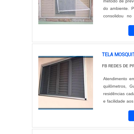
método de preve
do ambiente. 
consolidou n
profissionais
apresentadas. Pa
TELA MOSQUI
FB REDES DE 
Atendimento em
quilômetros, 
residências cad
e facilidade a
contem com alg
eles está a tela 