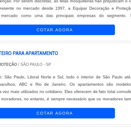
nção. Por serem discretas, as telas mosquiteiras não prejudicam o v
Presente no mercado desde 1997, a Equipar Decoração e Proteçã
o mercado como uma das principais empresas do segmento. 
 realizam atendimentos de alto nível para atender as necessid
COTAR AGORA
ra adquirir a tela mosquitei....
TEIRO PARA APARTAMENTO
PROTEÇÃO
/ SÃO PAULO - SP
: São Paulo, Litoral Norte e Sul, todo o interior de São Paulo at
Guarulhos, ABC e Rio de Janeiro. Os apartamentos são modelo
a vez mais utilizados no cotidiano. Eles oferecem de fato total comod
os moradores, no entanto, é sempre necessário que os moradores t
uns acessórios e ferramentas que elevem a qualidade de moradia. 
COTAR AGORA
mosquiteiro p....