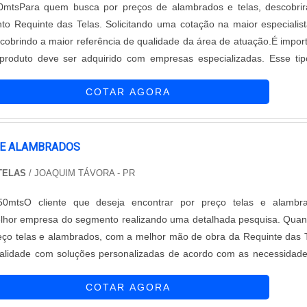
0mtsPara quem busca por preços de alambrados e telas, descobri
to Requinte das Telas. Solicitando uma cotação na maior especialis
obrindo a maior referência de qualidade da área de atuação.É impor
produto deve ser adquirido com empresas especializadas. Esse ti
garantir a qualidade e durabilidade dos materiais, além de evitar prej
COTAR AGORA
 E ALAMBRADOS
 TELAS
/ JOAQUIM TÁVORA - PR
50mtsO cliente que deseja encontrar por preço telas e alambra
lhor empresa do segmento realizando uma detalhada pesquisa. Qua
eço telas e alambrados, com a melhor mão de obra da Requinte das 
ualidade com soluções personalizadas de acordo com as necessidad
MAIS SOBRE PREÇO TELAS E ALAMBRADOSHá muitas maneiras eficie
COTAR AGORA
ompetência e ex...