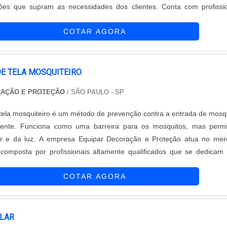
ões que supram as necessidades dos clientes. Conta com profissi
citados que oferecem atendimentos de alto nível. Discreta, a 
COTAR AGORA
prejudica o visu....
DE TELA MOSQUITEIRO
RAÇÃO E PROTEÇÃO
/ SÃO PAULO - SP
 tela mosquiteiro é um método de prevenção contra a entrada de mosq
ente. Funciona como uma barreira para os mosquitos, mas permi
 e da luz. A empresa Equipar Decoração e Proteção atua no mer
composta por profissionais altamente qualificados que se dedicam
uções ideais para as necessidades de seu público. O serviço de insta
COTAR AGORA
iro pode ser ....
OLAR