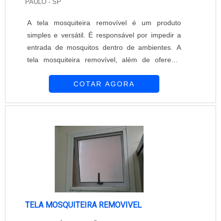
PAULO - SP
A tela mosquiteira removível é um produto
simples e versátil. É responsável por impedir a
entrada de mosquitos dentro de ambientes. A
tela mosquiteira removível, além de oferecer
proteção, permite a passagem de luz e ar dentro
COTAR AGORA
dos ambientes. A Equipar Decoração e Proteção
é uma empresa conceituada no mercado.
Oferece tela mosquiteira de excelente qualidade
para atender as necessidades apresentadas.
Obtenha a tela mosquiteira removível e...
TELA MOSQUITEIRA REMOVIVEL