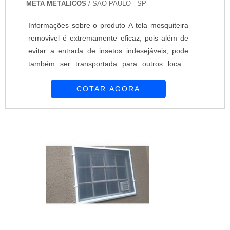
META METÁLICOS
/ SÃO PAULO - SP
Informações sobre o produto A tela mosquiteira
removivel é extremamente eficaz, pois além de
evitar a entrada de insetos indesejáveis, pode
também ser transportada para outros locais,
oferecendo assim uma proteção maior. Além
COTAR AGORA
disso, permite a entrada da luz e do ar. Confira
maiores informações entrando em contato com a
empresa Meta Metálicos!......