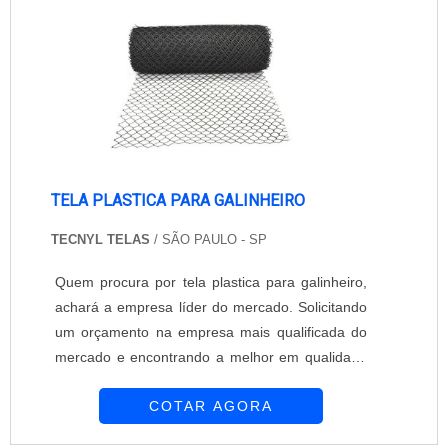
Proteção trabalha com o objetivo de garantir o
que há de mais m....
TELA PLASTICA PARA GALINHEIRO
TECNYL TELAS
/ SÃO PAULO - SP
Quem procura por tela plastica para galinheiro,
achará a empresa líder do mercado. Solicitando
um orçamento na empresa mais qualificada do
mercado e encontrando a melhor em qualidade
e custo benefício.Quando a temática é tela
COTAR AGORA
plastica para galinheiro, com os colaboradores
da Tecnyl Telas alcançará ótima qualidade com