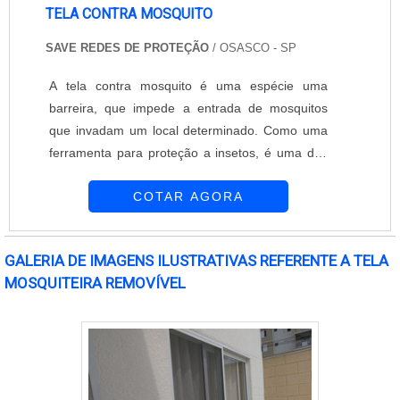
alvenaria e arames recozidos e galvanizados.É
TELA CONTRA MOSQUITO
comprometida com os serviços e responsável,
SAVE REDES DE PROTEÇÃO
/ OSASCO - SP
padrões alcançados por conter escritório de alta
qualidade onde são realizadas as atividades e
A tela contra mosquito é uma espécie uma
equipamentos de última geração. Todos esses
barreira, que impede a entrada de mosquitos
fatores, agregados a uma equipe com
que invadam um local determinado. Como uma
colaboradores proativos e trabalhadores de alta
ferramenta para proteção a insetos, é uma das
qualidade, comprovam sua essência de trazer o
melhores opções do mercado, pois tem grande
melhor para todos os clientes.
COTAR AGORA
eficiência neste quesito. As proteções são feitas
com medidas a partir de 85 x 105 cm para
janelas, mas pode ser feitos em diferentes
GALERIA DE IMAGENS ILUSTRATIVAS REFERENTE A TELA
tamanhos, desde que compram a ABNT NBR
MOSQUITEIRA REMOVÍVEL
16046-1:2012, que determinam redes com
perímetro máximo de ....