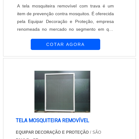
A tela mosquiteira removível com trava é um
item de prevenção contra mosquitos. É oferecida
pela Equipar Decoração e Proteção, empresa
renomeada no mercado no segmento em que
atua. A tela mosquiteira removível com trava é
COTAR AGORA
um acessório prático que pode ser retirada
quando seu uso não for deseja. Seu sistema de
trava permite a firmeza e a segurança do item
no local de instalação. Procedimento para obter
a tela mosquiteira removível com tr...
TELA MOSQUITEIRA REMOVÍVEL
EQUIPAR DECORAÇÃO E PROTEÇÃO
/ SÃO