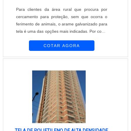
Para clientes da área rural que procura por
cercamento para proteção, sem que ocorra o
ferimento de animais, o arame galvanizado para
tela é uma das opções mais indicadas. Por conta
da galvanização, esse arame conta com uma
COTAR AGORA
maior resistência contra oxidação e sofre menos
com o desgaste com o passar do tempo. O
produto evita invasões inesperadas e reforça a
proteção das áreas cercadas. Devido ao fácil
manuseio, a instalação e utilização do arame
p....
TELA DE POLIETILENO DE ALTA DENSIDADE