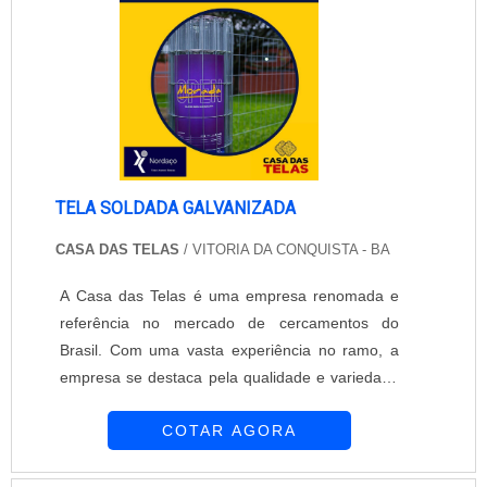
informa na tela dados desde a produção até o
garantia de adquirir um gradil de alta qualidade,
momento e a vel....
durabilidade e resistência, além de contar com
todo o suporte necessário para a realização do
cercamento de forma eficiente e segura. Não é à
toa que a Casa das Telas é considerada uma
referência no mercado de cercamentos do
Brasil.
TELA SOLDADA GALVANIZADA
CASA DAS TELAS
/ VITORIA DA CONQUISTA - BA
A Casa das Telas é uma empresa renomada e
referência no mercado de cercamentos do
Brasil. Com uma vasta experiência no ramo, a
empresa se destaca pela qualidade e variedade
de produtos oferecidos, incluindo a tela soldada
COTAR AGORA
galvanizada.A tela soldada galvanizada é um
produto amplamente utilizado em cercamentos
residenciais, comerciais e industriais. Ela é