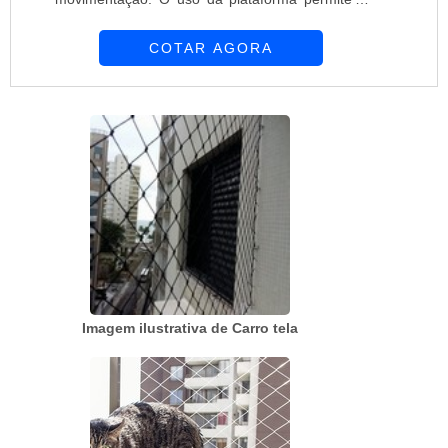
otimização desses serviços, além de reduzir o
COTAR AGORA
esforço físico. Características: - Comprimento:
1500 mm; - Largura: 800 mm; - Altura: 436 mm;
- Capacidade: 400 kg. Descrição: - Plataforma
em aço; - Rodas pneumáticas; - 2 fixas RM-8A; -
2 giratórias RM-8A. Outr...
Imagem ilustrativa de Carro tela