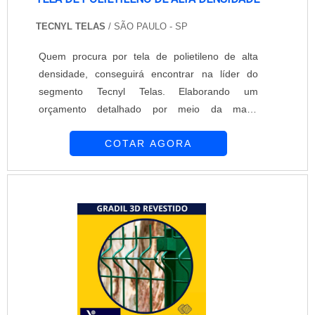
TECNYL TELAS
/ SÃO PAULO - SP
Quem procura por tela de polietileno de alta
densidade, conseguirá encontrar na líder do
segmento Tecnyl Telas. Elaborando um
orçamento detalhado por meio da maior
empresa da área e conhecendo a líder em
COTAR AGORA
qualidade, a compra não terá erros.UM POUCO
MAIS SOBRE A TELA DE POLIETILENO DE
ALTA DENSIDADEQuem quer achar tela de
polietileno de alta densidade em uma empresa
responsável, acha a Tecnyl Telas. A empresa
tem em seu escopo telas para amarração de
alvenaria e telas hexagonais (metálicas e
plásticas), garantindo o que há de melhor na
atualidade.Ainda focando na qualidade da tela
de polietileno de alta densidade, mais do que