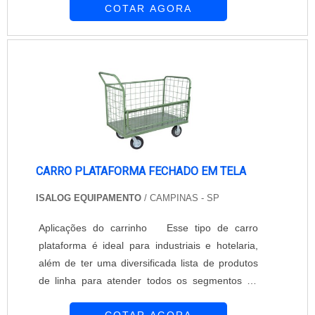
COTAR AGORA
uma grande cesta que permite o transporte
diversos objetos e/ou produtos em seu interior,
apresentando uma diversa capacidade de
suporte de carga. Em sua estrutura, o carro tela
possui ainda uma haste horizontal, destinada à
utiliz...
CARRO PLATAFORMA FECHADO EM TELA
ISALOG EQUIPAMENTO
/ CAMPINAS - SP
Aplicações do carrinho Esse tipo de carro
plataforma é ideal para industriais e hotelaria,
além de ter uma diversificada lista de produtos
de linha para atender todos os segmentos de
mercado. Como por exemplo: Comércio;