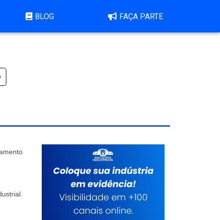
BLOG
FAÇA PARTE
p
çamento
strial.