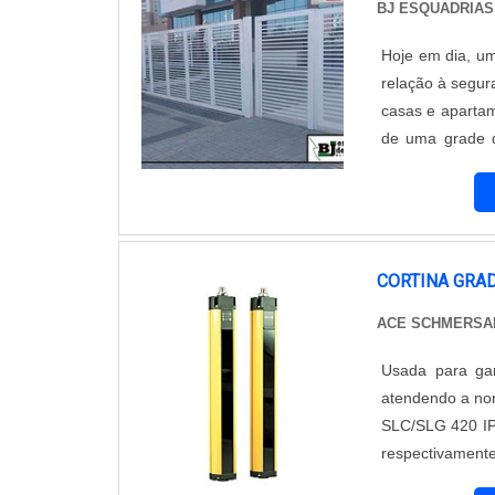
BJ ESQUADRIAS
Hoje em dia, um
relação à segur
casas e apartam
de uma grade d
local, poderá t
grades podem s.
CORTINA GRAD
ACE SCHMERSAL
Usada para gar
atendendo a nor
SLC/SLG 420 IP
respectivamente
A Cortina grade