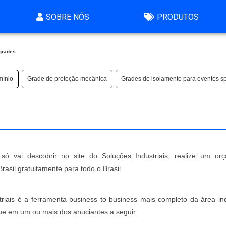
SOBRE NÓS
PRODUTOS
grades
mínio
Grade de proteção mecânica
Grades de isolamento para eventos s
ó vai descobrir no site do Soluções Industriais, realize um or
sil gratuitamente para todo o Brasil
iais é a ferramenta business to business mais completo da área indu
que em um ou mais dos anuciantes a seguir: