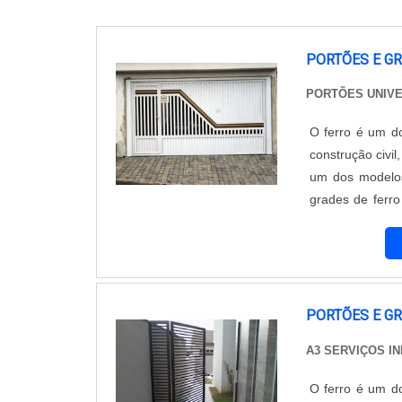
PORTÕES E G
PORTÕES UNIV
O ferro é um do
construção civil
um dos modelos
grades de ferro
médicos, agênc
contendo ...
PORTÕES E G
A3 SERVIÇOS I
O ferro é um do