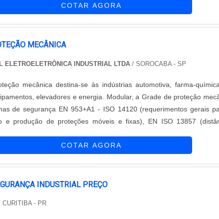
COTAR AGORA
a 30 m....
OTEÇÃO MECÂNICA
 ELETROELETRÔNICA INDUSTRIAL LTDA
/ SOROCABA - SP
teção mecânica destina-se às indústrias automotiva, farma-químic
levadores e energia. Modular, a Grade de proteção mecânica
as de segurança EN 953+A1 - ISO 14120 (requerimentos gerais pa
o e produção de proteções móveis e fixas), EN ISO 13857 (distâ
revenção de acesso a áreas perigosas), EN 349 (abertura mínima
COTAR AGORA
nto de partes do cor....
EGURANÇA INDUSTRIAL PREÇO
 CURITIBA - PR