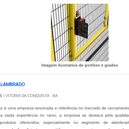
Imagem ilustrativa de portões e grades
ALAMBRADO
S
/ VITORIA DA CONQUISTA - BA
as é uma empresa renomada e referência no mercado de cercament
a vasta experiência no ramo, a empresa se destaca pela qualida
produtos oferecidos, especialmente no segmento de alambrad