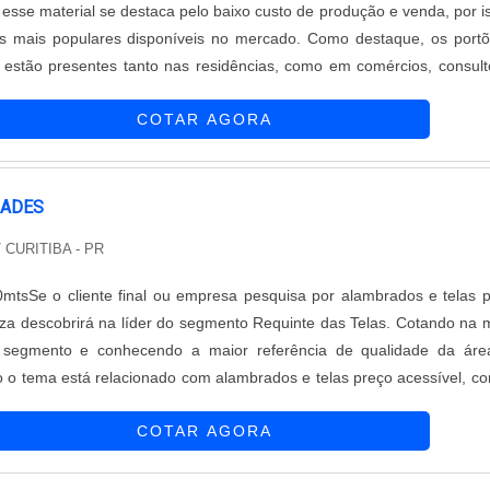
, esse material se destaca pelo baixo custo de produção e venda, por i
 mais populares disponíveis no mercado. Como destaque, os port
 estão presentes tanto nas residências, como em comércios, consult
ias de diferentes tipos, garagens das residências, e outros ambi
COTAR AGORA
RADES
/ CURITIBA - PR
mtsSe o cliente final ou empresa pesquisa por alambrados e telas 
eza descobrirá na líder do segmento Requinte das Telas. Cotando na 
o segmento e conhecendo a maior referência de qualidade da áre
o tema está relacionado com alambrados e telas preço acessível, c
da Requinte das Telas atingirá excelente custo-benefício com paga
COTAR AGORA
..