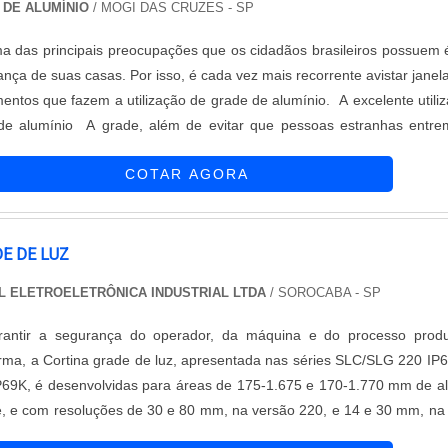
 DE ALUMÍNIO
/ MOGI DAS CRUZES - SP
a das principais preocupações que os cidadãos brasileiros possuem
ança de suas casas. Por isso, é cada vez mais recorrente avistar janel
entos que fazem a utilização de grade de alumínio. A excelente utili
e alumínio A grade, além de evitar que pessoas estranhas entre
ambém evitar que crianças e animais saiam das casas sem autorizaçã
COTAR AGORA
...
E DE LUZ
 ELETROELETRÔNICA INDUSTRIAL LTDA
/ SOROCABA - SP
antir a segurança do operador, da máquina e do processo produt
ma, a Cortina grade de luz, apresentada nas séries SLC/SLG 220 IP
69K, é desenvolvidas para áreas de 175-1.675 e 170-1.770 mm de al
, e com resoluções de 30 e 80 mm, na versão 220, e 14 e 30 mm, na
 de luz está disponível com dois, três ou quatro feixes de luz, permi