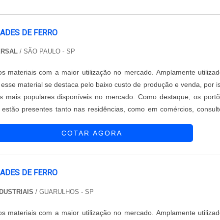
RADES DE FERRO
ERSAL
/ SÃO PAULO - SP
s materiais com a maior utilização no mercado. Amplamente utiliza
, esse material se destaca pelo baixo custo de produção e venda, por i
 mais populares disponíveis no mercado. Como destaque, os port
 estão presentes tanto nas residências, como em comércios, consult
ias de diferentes tipos, garagens das residências, e outros ambi
COTAR AGORA
RADES DE FERRO
NDUSTRIAIS
/ GUARULHOS - SP
s materiais com a maior utilização no mercado. Amplamente utiliza