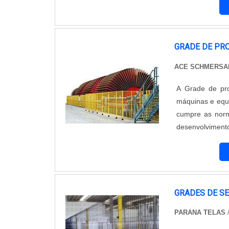
alcances de 0,3 
GRADE DE PR
ACE SCHMERSAL
A Grade de pro
máquinas e equipamentos, e
cumpre as norm
desenvolviment
seguras para p
evitar esmagame
GRADES DE S
PARANA TELAS
/