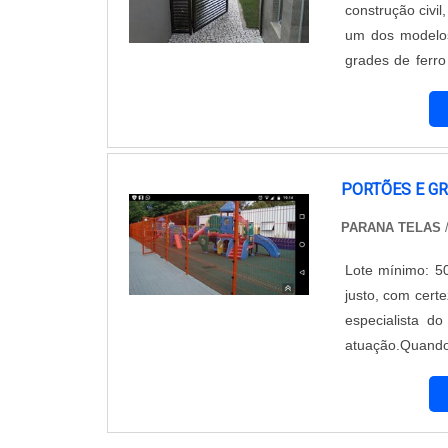
construção civil
um dos modelos
grades de ferro
médicos, agênc
contendo ...
PORTÕES E G
PARANA TELAS
Lote mínimo: 50
justo, com cert
especialista d
atuação.Quando 
profissionais 
acessível.ALAM.