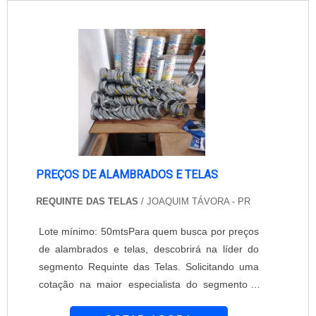
vazamentos de água, e em lajes, oferece
estabilidade para o vão livre. A Udiaço está
presente no mercado desde 1989. Conta com
pro...
PREÇOS DE ALAMBRADOS E TELAS
REQUINTE DAS TELAS
/ JOAQUIM TÁVORA - PR
Lote mínimo: 50mtsPara quem busca por preços
de alambrados e telas, descobrirá na líder do
segmento Requinte das Telas. Solicitando uma
cotação na maior especialista do segmento e
descobrindo a maior referência de qualidade da