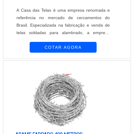
A Casa das Telas é uma empresa renomada e
referência no mercado de cercamentos do
Brasil. Especializada na fabricação e venda de
telas soldadas para alambrado, a empresa
oferece produtos de alta qualidade a preços
COTAR AGORA
competitivos.As telas soldadas para alambrado
são uma opção segura e durável para
cercamentos residenciais, comerciais e
industriais. Elas são fabricadas com arames de
alta resistência, que são soldados entre si,
formando uma malha sólida e resistente. Essa
estrutura proporciona maior segurança e
proteção, além de ser esteticamente agradável.A
Casa das Telas oferece uma ampla variedade de
telas soldadas para alambrado, com diferentes
tamanhos de malha e espessuras de arame,
para atender às necessidades específicas de