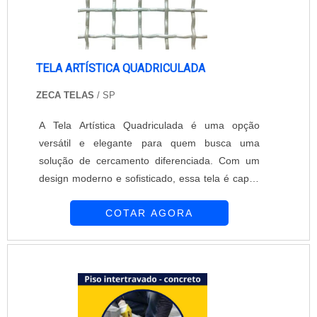
TELA ARTÍSTICA QUADRICULADA
ZECA TELAS
/ SP
A Tela Artística Quadriculada é uma opção
versátil e elegante para quem busca uma
solução de cercamento diferenciada. Com um
design moderno e sofisticado, essa tela é capaz
de agregar valor estético a qualquer ambiente,
COTAR AGORA
seja ele residencial ou empresarial.A empresa
Zeca Telas e Alambrados, referência no
segmento de cercados, oferece essa opção de
tela artística quadriculada, garantindo qualidade
e durabilidade em seus produtos. Com uma
equipe de profissionais qualificados, a empresa