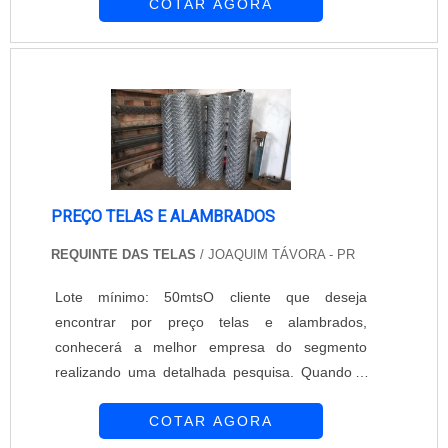
COTAR AGORA
área de atuação.É importante lembrar que o
produto deve ser adquirido com empresas
especializadas. Esse tipo de cuidado ajuda a
garantir a qualidade e durabilidade dos
materiais, além de evitar prejuízos com subst...
PREÇO TELAS E ALAMBRADOS
REQUINTE DAS TELAS
/ JOAQUIM TÁVORA - PR
Lote mínimo: 50mtsO cliente que deseja
encontrar por preço telas e alambrados,
conhecerá a melhor empresa do segmento
realizando uma detalhada pesquisa. Quando o
desejo é por preço telas e alambrados, com a
COTAR AGORA
melhor mão de obra da Requinte das Telas
obterá ótima qualidade com soluções