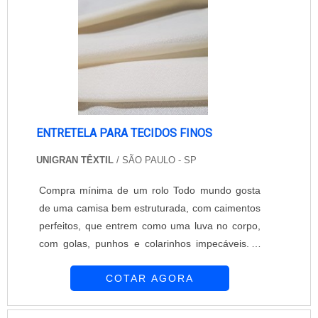
ENTRETELA PARA TECIDOS FINOS
UNIGRAN TÊXTIL
/ SÃO PAULO - SP
Compra mínima de um rolo Todo mundo gosta
de uma camisa bem estruturada, com caimentos
perfeitos, que entrem como uma luva no corpo,
com golas, punhos e colarinhos impecáveis. E
uma das responsáveis por deixar a roupa desse
COTAR AGORA
modo é a entretela para tecidos finos. A
entretela é chamada de melhor amiga de uma
camisa e tem como objetivo deixar a estrutura