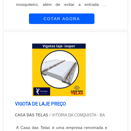
mosquiteiro, além de evitar a entrada de
mosquitos, permite a passagem da luminosidade
COTAR AGORA
e da ventilação. Por ser discreta, a tela
mosquiteiro não prejudica o visual do ambiente,
tornando-se um acessório ainda mais vantajoso.
A Equipar Decoração e Proteção está presente
no mercado desde 1997. Com preparo,
dedicação e ex....
VIGOTA DE LAJE PREÇO
CASA DAS TELAS
/ VITORIA DA CONQUISTA - BA
A Casa das Telas é uma empresa renomada e