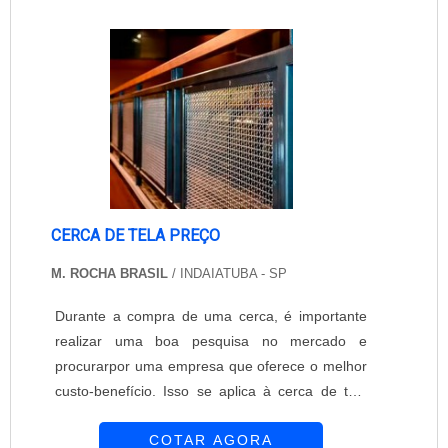
da camisa mais reforçada, é possível ainda,
encontrar uma série de variações de entretelas,
ca....
CERCA DE TELA PREÇO
M. ROCHA BRASIL
/ INDAIATUBA - SP
Durante a compra de uma cerca, é importante
realizar uma boa pesquisa no mercado e
procurarpor uma empresa que oferece o melhor
custo-benefício. Isso se aplica à cerca de tela
preço. A cerca de tela feita de arame possui
COTAR AGORA
inúmeros benefícios, principalmente se instalada