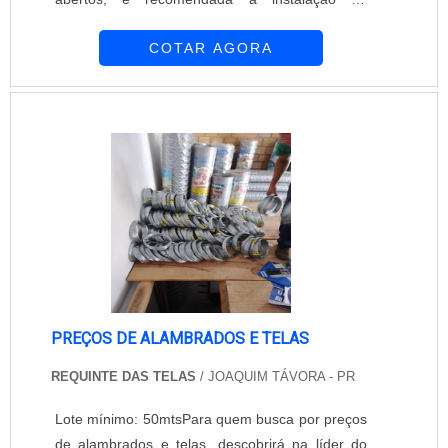
sombreadores. Sombreadores são estruturas
COTAR AGORA
responsáveis por proteger o veículo da
exposição por longos períodos a chuva, sol,
granizo e outros fenômenos da natureza. A
exposição pode danificar a pintura,
superaquecer o interior do veículo e ressecar
partes plásticas, e...
PREÇOS DE ALAMBRADOS E TELAS
REQUINTE DAS TELAS
/ JOAQUIM TÁVORA - PR
Lote mínimo: 50mtsPara quem busca por preços
de alambrados e telas, descobrirá na líder do