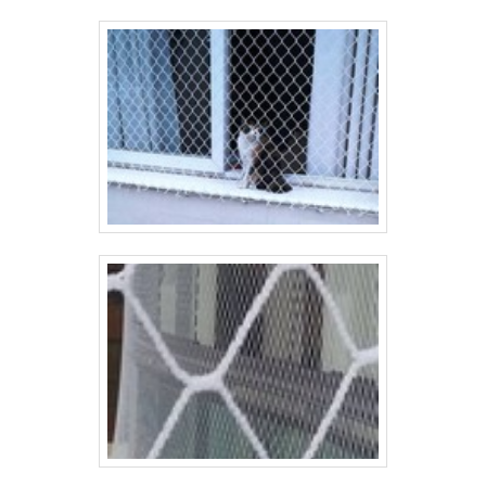
Além da vigota de laje, a empresa também
oferece outros produtos, como telas de
alambrado, gradis, portões, entre outros.Se você
está em busca de uma vigota de laje de
qualidade e com preço acessível, conte com a
Casa das Telas. Com anos de experiência e
reconhecimento no mercado, a empresa é a
escolha certa para garantir a segurança e a
eficiência da sua construção.