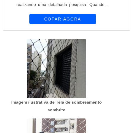
realizando uma detalhada pesquisa. Quando o
desejo é por preço telas e alambrados, com a
COTAR AGORA
melhor mão de obra da Requinte das Telas
obterá ótima qualidade com soluções
personalizadas de acordo com as necessidades
de cada cliente.MAIS SOBRE PREÇO TELAS E
ALAMBRADOSHá muitas maneiras eficientes de
demonstrar competência e ex...
Imagem ilustrativa de Tela de sombreamento
sombrite