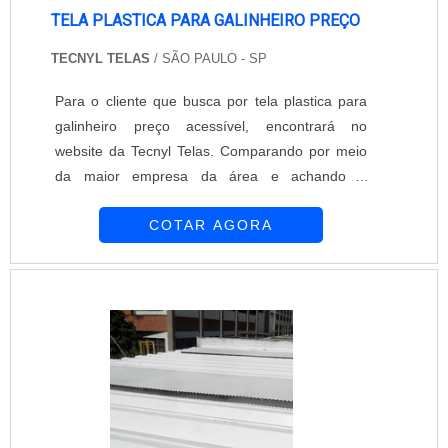
TELA PLASTICA PARA GALINHEIRO PREÇO
TECNYL TELAS
/ SÃO PAULO - SP
Para o cliente que busca por tela plastica para
galinheiro preço acessível, encontrará no
website da Tecnyl Telas. Comparando por meio
da maior empresa da área e achando a
sofisticação, qualidade e preço justo em um só
COTAR AGORA
lugar.UM POUCO MAIS SOBRE TELA PLASTICA
PARA GALINHEIRO PREÇOQuem precisa de
tela plastica para galinheiro preço justo e em
uma empresa comprometida com os serviços,
acha a Tecnyl Telas. Uma empresa com alto
know-how em concertina e geocomposto
drenante, garantindo a satisfação da venda à
entrega final, com foco total na qualidade.Ainda
com uma visão analítica sobre tela plastica para