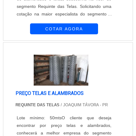
segmento Requinte das Telas. Solicitando uma
cotação na maior especialista do segmento e
descobrindo a maior referência de qualidade da
COTAR AGORA
área de atuação.É importante lembrar que o
produto deve ser adquirido com empresas
especializadas. Esse tipo de cuidado ajuda a
garantir a qualidade e durabilidade dos
materiais, além de evitar prejuízos com subst...
PREÇO TELAS E ALAMBRADOS
REQUINTE DAS TELAS
/ JOAQUIM TÁVORA - PR
Lote mínimo: 50mtsO cliente que deseja
encontrar por preço telas e alambrados,
conhecerá a melhor empresa do segmento