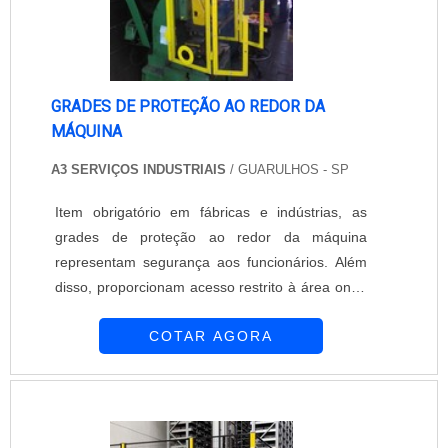
GRADES DE PROTEÇÃO AO REDOR DA
MÁQUINA
A3 SERVIÇOS INDUSTRIAIS
/ GUARULHOS - SP
Item obrigatório em fábricas e indústrias, as
grades de proteção ao redor da máquina
representam segurança aos funcionários. Além
disso, proporcionam acesso restrito à área onde
ficam as máquinas, protegendo e evitando
COTAR AGORA
paradas durante a produção. A instalação de
grades para proteção deve ocorrer conforme
prevê a NR12 (Segurança no trabalho em
máquinas e equipamentos). A norma determina
a operação e acesso seguro de máquinas e