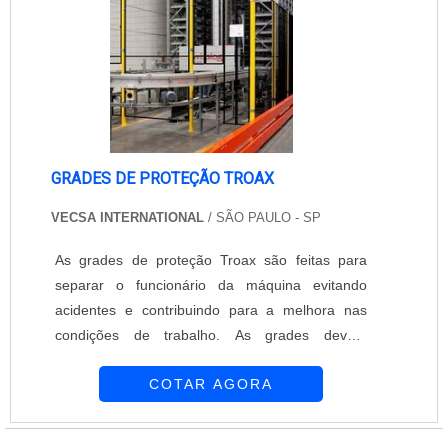
equipamentos. Obriga....
GRADES DE PROTEÇÃO TROAX
VECSA INTERNATIONAL
/ SÃO PAULO - SP
As grades de proteção Troax são feitas para
separar o funcionário da máquina evitando
acidentes e contribuindo para a melhora nas
condições de trabalho. As grades devem
adequar-se à NR 12, norma do Ministério do
COTAR AGORA
trabalho, que regula o sistema de segurança
industrial no uso dos aparelhos com o objetivo
de oferecer proteção aos funcionários.