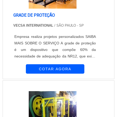
GRADE DE PROTEÇÃO
VECSA INTERNATIONAL
/ SÃO PAULO - SP
Empresa realiza projetos personalizados SAIBA
MAIS SOBRE O SERVIÇO A grade de proteção
é um dispositivo que compõe 60% da
necessidade de adequação da NR12, que exige
dispositivos de seguranças. A grade deve
COTAR AGORA
possuir certificação por estar de acordo com as
normas exigidas por lei, uma vez que a mesma é
responsável em assegurar bens de pessoas,
indústrias, comércios, entre outros. Além disso, a
grade é um material modular, flexível e de fácil
inst....