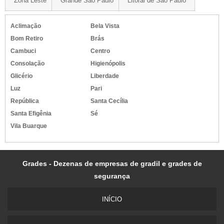
Zona Leste
Grande São Paulo
Litoral de São Paulo
Aclimação
Bela Vista
Bom Retiro
Brás
Cambuci
Centro
Consolação
Higienópolis
Glicério
Liberdade
Luz
Pari
República
Santa Cecília
Santa Efigênia
Sé
Vila Buarque
Grades - Dezenas de empresas de gradil e grades de
segurança
INÍ­CIO