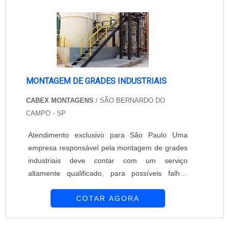
áreas industriais, divisórias internas e externas,
guarda-corpo de ruas, avenidas e rodovias. O
gradil ...
MONTAGEM DE GRADES INDUSTRIAIS
CABEX MONTAGENS
/ SÃO BERNARDO DO
CAMPO - SP
Atendimento exclusivo para São Paulo Uma
empresa responsável pela montagem de grades
industriais deve contar com um serviço
altamente qualificado, para possíveis falhas
sejam evitadas. A montagem das grades de piso
COTAR AGORA
ou proteção, visam a máxima segurança do local
que será instalado, sendo as grades com a
superfície antiderrapante ou lisa adequada às