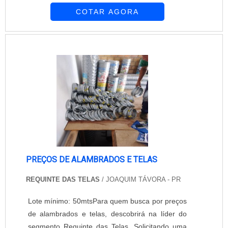
COTAR AGORA
e telas, com a equipe da Requinte das Telas
encontrará proteção com comprometimento com
os resultados dos clientes.MAIS SOBRE A
INSTALAÇÃO DE ALAMBRADOS E TELASHá
muitas maneiras eficientes de demonstrar
competênc...
PREÇOS DE ALAMBRADOS E TELAS
REQUINTE DAS TELAS
/ JOAQUIM TÁVORA - PR
Lote mínimo: 50mtsPara quem busca por preços
de alambrados e telas, descobrirá na líder do
segmento Requinte das Telas. Solicitando uma