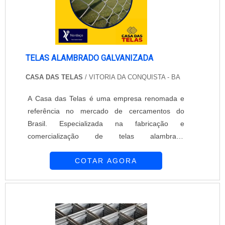
TELAS ALAMBRADO GALVANIZADA
CASA DAS TELAS
/ VITORIA DA CONQUISTA - BA
A Casa das Telas é uma empresa renomada e
referência no mercado de cercamentos do
Brasil. Especializada na fabricação e
comercialização de telas alambrado
galvanizadas, a empresa oferece produtos de
COTAR AGORA
alta qualidade e durabilidade.As telas alambrado
galvanizadas da Casa das Telas são fabricadas
com materiais de primeira linha, garantindo
resistência e segurança para cercamentos
residenciais, comerciais e industriais. A
galvanização das telas proporciona uma camada