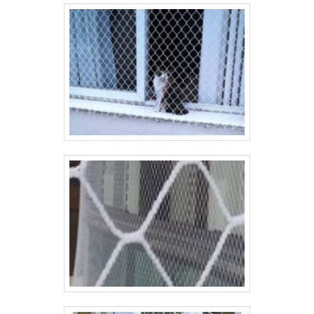
Soluções Redes de Proteção atua no segmento
há anos, comercializando os melhores produtos
fabricados com materiais modernos e
extremamente eficazes.A Soluções Redes de
Proteção é uma empresa de rede para janela
que desenvolve os produtos visando garantir
segurança para sacadas, varandas, janelas,
portas etc, de casas ou apartamentos,
oferecendo a tranquilidade de todos que utilizam
os ambientes. Todos os modelos sem exceção
são fabricados: Seguindo as normas; Com
materiais de qualidade; Por profissionais
especializados.BUSCANDO POR TELA DE
PROTEÇÃO PARA JANELASoluções Redes de
Proteção é uma empresa especializada em
venda e colocação de redes e redes de
proteção. As redes são feitas com a mais alta
tecnologia e proporciona a você e a família a