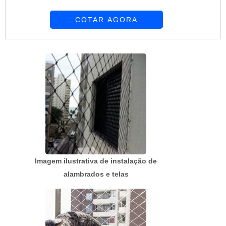
desejo é por preço telas e alambrados, com a
COTAR AGORA
melhor mão de obra da Requinte das Telas
obterá ótima qualidade com soluções
personalizadas de acordo com as necessidades
de cada cliente.MAIS SOBRE PREÇO TELAS E
ALAMBRADOSHá muitas maneiras eficientes de
demonstrar competência e ex...
Imagem ilustrativa de instalação de
alambrados e telas