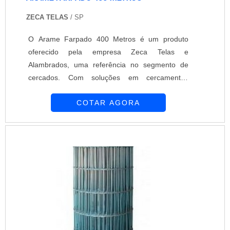
ZECA TELAS
/ SP
O Arame Farpado 400 Metros é um produto
oferecido pela empresa Zeca Telas e
Alambrados, uma referência no segmento de
cercados. Com soluções em cercamentos
patrimoniais para empresas e residências, a
COTAR AGORA
empresa se destaca pela qualidade de seus
produtos e pela mão de obra qualificada.O
Arame Farpado 400 Metros é ideal para quem
busca segurança e proteção. Com sua extensão
de 400 metros, ele é perfeito para delimitar
áreas e impedir a entrada de intrusos. Sua
resistência e durabilidade garantem a eficiência
do cercado por um longo período de tempo.Além
da qualidade dos produtos, a Zeca Telas e
Alambrados se destaca pelo seu atendimento