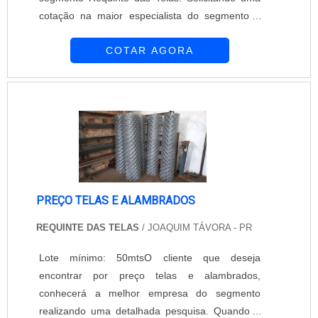
cotação na maior especialista do segmento e
descobrindo a maior referência de qualidade da
COTAR AGORA
área de atuação.É importante lembrar que o
produto deve ser adquirido com empresas
especializadas. Esse tipo de cuidado ajuda a
garantir a qualidade e durabilidade dos
materiais, além de evitar prejuízos com subst...
PREÇO TELAS E ALAMBRADOS
REQUINTE DAS TELAS
/ JOAQUIM TÁVORA - PR
Lote mínimo: 50mtsO cliente que deseja
encontrar por preço telas e alambrados,
conhecerá a melhor empresa do segmento
realizando uma detalhada pesquisa. Quando o