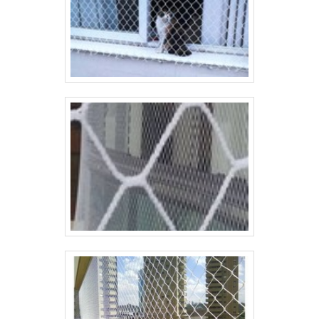
são deixados de lado por muitas empresas que
não focam na fidelização do cliente.Existem
muitas formas diferentes de demonstrar
conhecimento e autoridade em uma área de
atuação. Os motivos pelos quais a Requinte das
Telas é referência quando o assunto for fábrica
de alambrado: Comprometida com os serviços;
Responsável; Altamente qualificada; Inovadora;
Segura.GARANTIA E ASSERTIVIDADE NO
SEGMENTOSomente na Requinte das Telas
existem as melhores variedades no segmento
quando o assunto for fábrica de alambrado. É
sempre a opção mais confiável, disponibilizando
itens como telas tipo mangueirão e telas
soldadas.Tudo isso por ser comprometida com
os serviços e segura, conquistas adquiridas
porque investiu em uma estrutura que hoje conta
com escritório de alta qualidade onde são