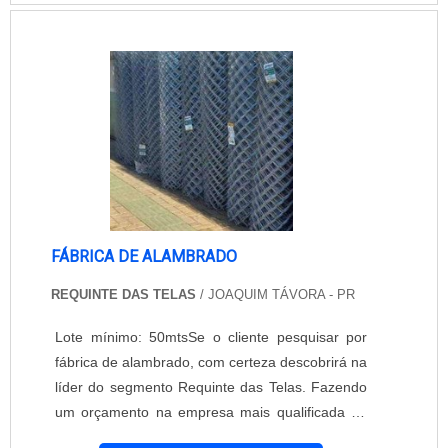
água. Ativa desde 1989, a Udiaço se notabilizou
pela qualidade dos produtos que oferece e dos
serviços que realiza. Seus prof....
FÁBRICA DE ALAMBRADO
REQUINTE DAS TELAS
/ JOAQUIM TÁVORA - PR
Lote mínimo: 50mtsSe o cliente pesquisar por
fábrica de alambrado, com certeza descobrirá na
líder do segmento Requinte das Telas. Fazendo
um orçamento na empresa mais qualificada do
mercado e descobrindo a líder em qualidade.É