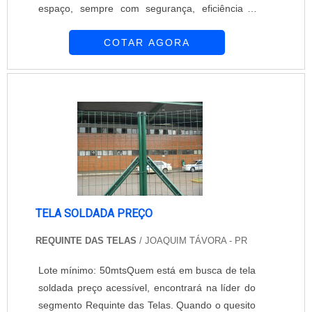
espaço, sempre com segurança, eficiência e
qualidade. O material usado para a fabricação
COTAR AGORA
desse produto costuma ser arames de excelente
procedência, o que garante que ele tenha uma
longa durabilidade e uma ótima resistência. As
características podem variar muito de acordo
com a aplicação desejada por cada com...
TELA SOLDADA PREÇO
REQUINTE DAS TELAS
/ JOAQUIM TÁVORA - PR
Lote mínimo: 50mtsQuem está em busca de tela
soldada preço acessível, encontrará na líder do
segmento Requinte das Telas. Quando o quesito