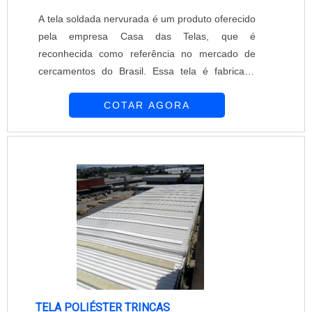
A tela soldada nervurada é um produto oferecido
pela empresa Casa das Telas, que é
reconhecida como referência no mercado de
cercamentos do Brasil. Essa tela é fabricada
com arames de alta resistência, que são
COTAR AGORA
soldados entre si formando uma malha rígida e
durável.A tela soldada nervurada é amplamente
utilizada em cercamentos residenciais,
comerciais e industriais, oferecendo segurança e
proteção. Sua estrutura nervurada proporciona
maior rigidez e resistência, tornando-a ideal para
áreas que necessitam de maior proteção, como
estacionamentos, quadras esportivas,
condomínios, entre outros.Além disso, a Casa
das Telas oferece uma variedade de opções de
tamanhos e acabamentos para atender às
necessidades específicas de cada projeto. A
TELA POLIÉSTER TRINCAS