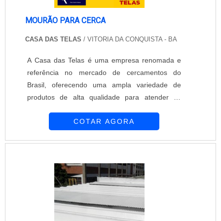
MOURÃO PARA CERCA
CASA DAS TELAS
/ VITORIA DA CONQUISTA - BA
A Casa das Telas é uma empresa renomada e
referência no mercado de cercamentos do
Brasil, oferecendo uma ampla variedade de
produtos de alta qualidade para atender às
necessidades de seus clientes. Entre os seus
COTAR AGORA
produtos, destaca-se o mourão para cerca, que
é uma peça fundamental para a estruturação e
sustentação de cercamentos.O mourão para
cerca da Casa das Telas é fabricado com
materiais resistentes e duráveis, garantindo a
segurança e a eficiência do cercamento. Além
disso, a empresa oferece diferentes opções de
mourões, como os de concreto, madeira tratada
e metálicos, para atender às preferências e