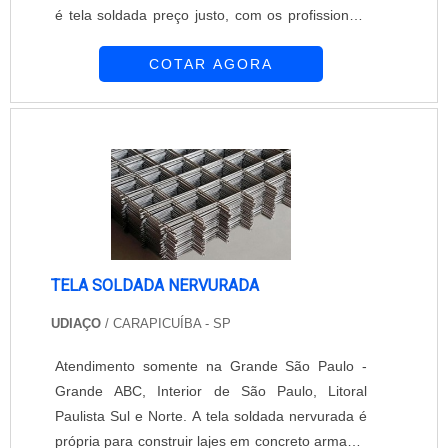
é tela soldada preço justo, com os profissionais
especializados da Requinte das Telas alcançará
COTAR AGORA
ótima qualidade com pagamento acessível.TELA
SOLDADA PREÇO JUSTO E ACESSÍVELHá
muitas maneiras eficientes de demonstrar
competência e excelência em uma área de
atuação. A Requinte das Telas foca sua estrat...
TELA SOLDADA NERVURADA
UDIAÇO
/ CARAPICUÍBA - SP
Atendimento somente na Grande São Paulo -
Grande ABC, Interior de São Paulo, Litoral
Paulista Sul e Norte. A tela soldada nervurada é
própria para construir lajes em concreto armado,