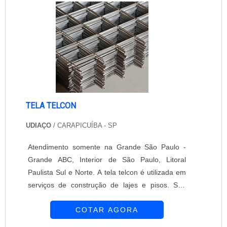
Proteção se estabeleceu no mercado. Ocupa
um....
TELA TELCON
UDIAÇO
/ CARAPICUÍBA - SP
Atendimento somente na Grande São Paulo -
Grande ABC, Interior de São Paulo, Litoral
Paulista Sul e Norte. A tela telcon é utilizada em
serviços de construção de lajes e pisos. Sua
aplicação apresenta como benefícios: - Evita
COTAR AGORA
trinca e rachadura; - Oferece estabilidade no vão
livre; - Sustentabilidade; - Evita vazamento de