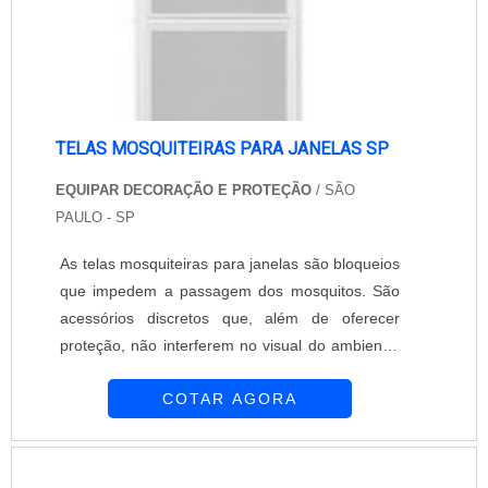
reconhecimento no mercado de cercamentos do
Brasil, a empresa se destaca como referência,
oferecendo soluções eficientes e duradouras
para seus clientes.
TELAS MOSQUITEIRAS PARA JANELAS SP
EQUIPAR DECORAÇÃO E PROTEÇÃO
/ SÃO
PAULO - SP
As telas mosquiteiras para janelas são bloqueios
que impedem a passagem dos mosquitos. São
acessórios discretos que, além de oferecer
proteção, não interferem no visual do ambiente.
Permitem a entrada da luz e do ar no local. É
COTAR AGORA
importante conciliar a proteção das telas para
janelas com as telas para as demais aberturas,
garantindo máxima proteção. Com dedicação e
profissionalismo, a Equipar Decoração e