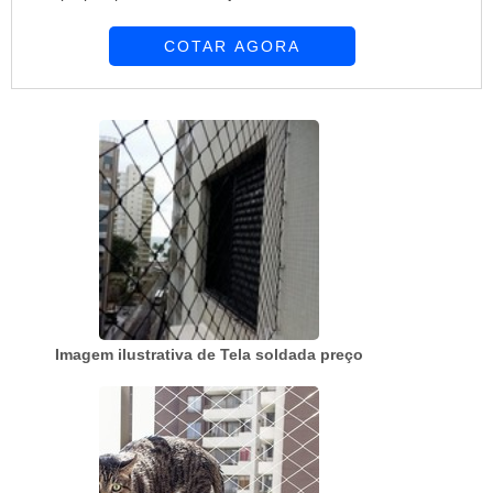
pisos industriais e estruturas pré-moldadas. É
COTAR AGORA
sinônimo de qualidade e garantia de
procedência. É feita com aço nervurado,
proporcionando maior aderência do aço com o
concreto. Soldada em todos os pontos de
cruzamento, garante melhor ancoragem, ligando
os ...
Imagem ilustrativa de Tela soldada preço