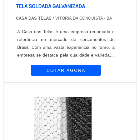
TELA SOLDADA GALVANIZADA
CASA DAS TELAS
/ VITORIA DA CONQUISTA - BA
A Casa das Telas é uma empresa renomada e
referência no mercado de cercamentos do
Brasil. Com uma vasta experiência no ramo, a
empresa se destaca pela qualidade e variedade
de produtos oferecidos, incluindo a tela soldada
COTAR AGORA
galvanizada.A tela soldada galvanizada é um
produto amplamente utilizado em cercamentos
residenciais, comerciais e industriais. Ela é
fabricada a partir de arames de aço galvanizado,
que são soldados entre si, formando uma malha
resistente e durável. A galvanização é um
processo que consiste em revestir o aço com
uma camada de zinco, o que confere maior
resistência à corrosão e aumenta a vida útil da