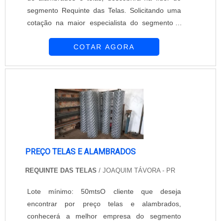
segmento Requinte das Telas. Solicitando uma
cotação na maior especialista do segmento e
descobrindo a maior referência de qualidade da
COTAR AGORA
área de atuação.É importante lembrar que o
produto deve ser adquirido com empresas
especializadas. Esse tipo de cuidado ajuda a
garantir a qualidade e durabilidade dos
materiais, além de evitar prejuízos com subst...
PREÇO TELAS E ALAMBRADOS
REQUINTE DAS TELAS
/ JOAQUIM TÁVORA - PR
Lote mínimo: 50mtsO cliente que deseja
encontrar por preço telas e alambrados,
conhecerá a melhor empresa do segmento