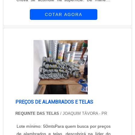
geral, a capa de proteção de tela é mais
COTAR AGORA
indicada para a segurança de animais
domésticos, mas se há crianças no local é mais
recomendado optar pelas capas comuns para
evitar acidentes. A capa de proteção de tela é
um item indispensável para piscinas de todos os
...
PREÇOS DE ALAMBRADOS E TELAS
REQUINTE DAS TELAS
/ JOAQUIM TÁVORA - PR
Lote mínimo: 50mtsPara quem busca por preços
de alambrados e telas, descobrirá na líder do