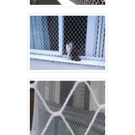
tela é simples e rápida, podendo ser feita por
profissionais da Casa das Telas ou pelo próprio
cliente, seguindo as instruções fornecidas pela
empresa. Essa praticidade é um dos diferenciais
que tornam os produtos da Casa das Telas tão
procurados no mercado.Portanto, se você está
em busca de uma cerca de tela de qualidade,
resistente e com uma empresa de confiança, a
Casa das Telas é a escolha certa. Com seus
postes de concreto para cerca de tela, a
empresa oferece segurança e tranquilidade para
você e sua família.