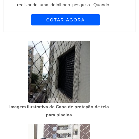
realizando uma detalhada pesquisa. Quando o
desejo é por preço telas e alambrados, com a
COTAR AGORA
melhor mão de obra da Requinte das Telas
obterá ótima qualidade com soluções
personalizadas de acordo com as necessidades
de cada cliente.MAIS SOBRE PREÇO TELAS E
ALAMBRADOSHá muitas maneiras eficientes de
demonstrar competência e ex...
Imagem ilustrativa de Capa de proteção de tela
para piscina