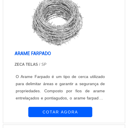
organização d....
ARAME FARPADO
ZECA TELAS
/ SP
O Arame Farpado é um tipo de cerca utilizado
para delimitar áreas e garantir a segurança de
propriedades. Composto por fios de arame
entrelaçados e pontiagudos, o arame farpado é
conhecido por sua eficácia em impedir a
COTAR AGORA
passagem de pessoas e animais indesejados.A
Zeca Telas e Alambrados, empresa referência
no segmento de cercados, oferece soluções em