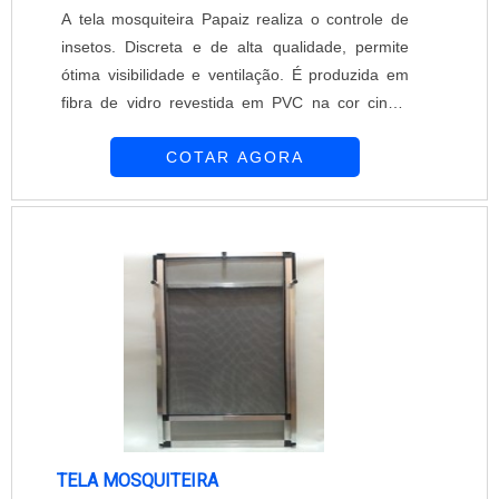
A tela mosquiteira Papaiz realiza o controle de
insetos. Discreta e de alta qualidade, permite
ótima visibilidade e ventilação. É produzida em
fibra de vidro revestida em PVC na cor cinza,
estrutura em alumínio anodizado, fosco, bronze,
COTAR AGORA
preto ou com pintura eletrostática branca. Para
acompanhar estilos arquitetônicos há opções de
pinturas especiais ou madeiras como jacarandá
ou mogno, sob consulta. A tela mosquiteira
Papaiz possui avanç...
TELA MOSQUITEIRA