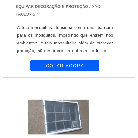
EQUIPAR DECORAÇÃO E PROTEÇÃO
/ SÃO
PAULO - SP
A tela mosquiteira funciona como uma barreira
para os mosquitos, impedindo que entrem nos
ambientes. A tela mosquiteira além de oferecer
proteção, não interfere na entrada de luz e na
ventilação. A empresa Equipar Decoração e
COTAR AGORA
Proteção oferece tela mosquiteira de excelente
qualidade para oferecer proteção aos
ambientes. Os profissionais da Equipar são
altamente capacitados e experientes. Oferecem
soluções adequadas para atender as demand...