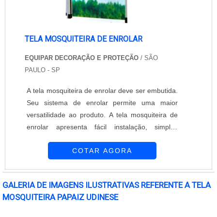
TELA MOSQUITEIRA DE ENROLAR
EQUIPAR DECORAÇÃO E PROTEÇÃO
/ SÃO
PAULO - SP
A tela mosquiteira de enrolar deve ser embutida.
Seu sistema de enrolar permite uma maior
versatilidade ao produto. A tela mosquiteira de
enrolar apresenta fácil instalação, simples
manuseio e fica discreta depois de instalada. A
COTAR AGORA
empresa Equipar Decoração e Proteção trabalha
com o objetivo de proporcionar as melhores
soluções para seus clientes. Trabalha com
GALERIA DE IMAGENS ILUSTRATIVAS REFERENTE A TELA
produtos modernos, práticos e seguros que
MOSQUITEIRA PAPAIZ UDINESE
oferecem excelente design. A empresa é
composta....