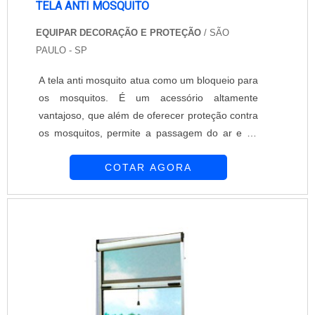
TELA ANTI MOSQUITO
EQUIPAR DECORAÇÃO E PROTEÇÃO
/ SÃO
PAULO - SP
A tela anti mosquito atua como um bloqueio para
os mosquitos. É um acessório altamente
vantajoso, que além de oferecer proteção contra
os mosquitos, permite a passagem do ar e da
luz. É importante que a tela anti mosquito seja
COTAR AGORA
instalada em todas as aberturas do ambiente,
permitindo que o local fique realmente protegido.
A Equipar Decoração e Proteção oferece telas
para proteção contra mosquitos de excelente
qualidade. A empresa é constituída por ....