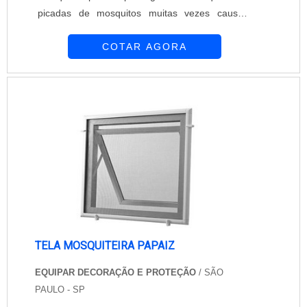
picadas de mosquitos muitas vezes causam
alergias, irritações e podem até mesmo,
COTAR AGORA
transmitir doenças. Para proteger os ambientes
contra a presença desses insetos existe a tela
mosquiteira Papaiz Udinese. A Equipar
Decoração e Proteção atua no mercado desde
1997. Comercializa e instala produtos que
oferecem conf...
TELA MOSQUITEIRA PAPAIZ
EQUIPAR DECORAÇÃO E PROTEÇÃO
/ SÃO
PAULO - SP