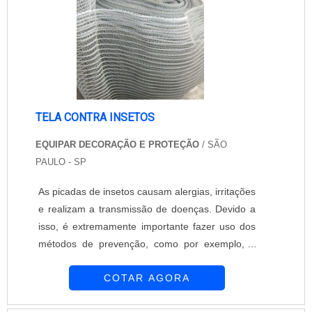
TELA CONTRA INSETOS
EQUIPAR DECORAÇÃO E PROTEÇÃO
/ SÃO
PAULO - SP
As picadas de insetos causam alergias, irritações
e realizam a transmissão de doenças. Devido a
isso, é extremamente importante fazer uso dos
métodos de prevenção, como por exemplo, a
instalação de tela contra insetos. Elas agem
COTAR AGORA
como uma barreira, impedindo que o mosquito
ou outro inseto entre no local. A tela contra