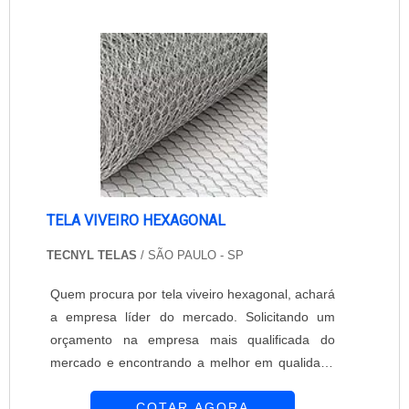
insetos, além de oferecer proteção, não interfere
na incidência de luz nem na ventilação do
ambiente. Empresa que oferece tela cont....
TELA VIVEIRO HEXAGONAL
TECNYL TELAS
/ SÃO PAULO - SP
Quem procura por tela viveiro hexagonal, achará
a empresa líder do mercado. Solicitando um
orçamento na empresa mais qualificada do
mercado e encontrando a melhor em qualidade
e custo benefício. Quando o tema é tela viveiro
COTAR AGORA
hexagonal, com a Tecnyl Telas encontrará