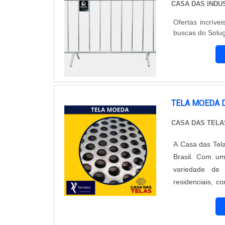
CASA DAS INDU
Ofertas incríve
buscas do Soluç
TELA MOEDA 
CASA DAS TELA
A Casa das Tel
Brasil. Com um
variedade de 
residenciais, c
ferro, um produt
que garante sua
de ferro possu