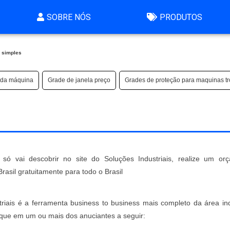
SOBRE NÓS
PRODUTOS
a simples
 da máquina
Grade de janela preço
Grades de proteção para maquinas t
só vai descobrir no site do Soluções Industriais, realize um or
sil gratuitamente para todo o Brasil
iais é a ferramenta business to business mais completo da área indu
lique em um ou mais dos anuciantes a seguir: