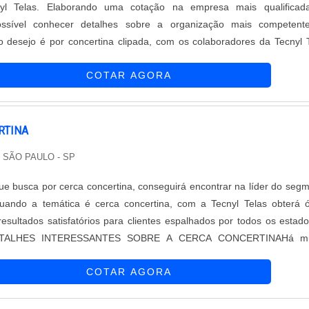
yl Telas. Elaborando uma cotação na empresa mais qualificad
ssível conhecer detalhes sobre a organização mais competent
 desejo é por concertina clipada, com os colaboradores da Tecnyl 
ção com comprometimento com os resultados dos clientes, fatore
COTAR AGORA
 justo ajudam a garan...
RTINA
/ SÃO PAULO - SP
que busca por cerca concertina, conseguirá encontrar na líder do seg
Quando a temática é cerca concertina, com a Tecnyl Telas obterá 
esultados satisfatórios para clientes espalhados por todos os estad
DETALHES INTERESSANTES SOBRE A CERCA CONCERTINAHá mu
entes de demonstrar competência e excelência em uma área de atuaç
COTAR AGORA
aliza sua...