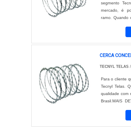
segmento Tecn
mercado, é po
ramo. Quando o
receberá prote
aliados ao preço
CERCA CONCE
TECNYL TELAS
Para o cliente 
Tecnyl Telas. 
qualidade com r
Brasil.MAIS 
maneiras efici
Tecnyl Telas can