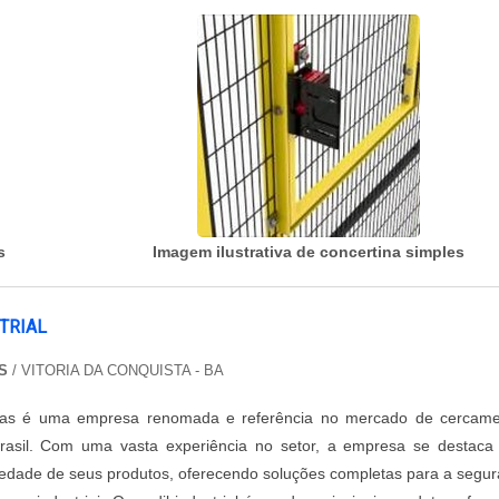
s
Imagem ilustrativa de concertina simples
TRIAL
S
/ VITORIA DA CONQUISTA - BA
las é uma empresa renomada e referência no mercado de cercame
 Brasil. Com uma vasta experiência no setor, a empresa se destaca
iedade de seus produtos, oferecendo soluções completas para a segu