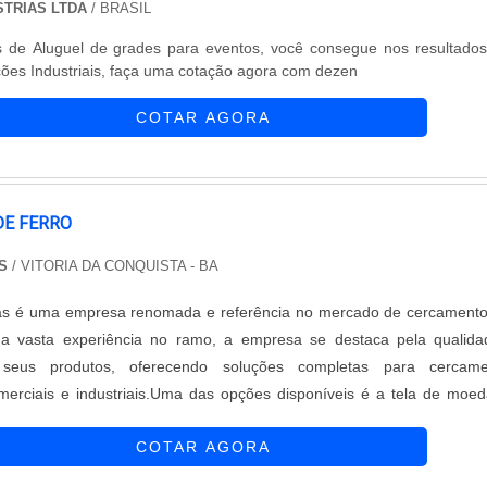
STRIAS LTDA
/ BRASIL
is de Aluguel de grades para eventos, você consegue nos resultado
ões Industriais, faça uma cotação agora com dezen
COTAR AGORA
DE FERRO
S
/ VITORIA DA CONQUISTA - BA
as é uma empresa renomada e referência no mercado de cercament
a vasta experiência no ramo, a empresa se destaca pela qualida
seus produtos, oferecendo soluções completas para cercame
omerciais e industriais.Uma das opções disponíveis é a tela de moe
o versátil e durável. Essa tela é fabricada com fios de ferro galvaniza
COTAR AGORA
 resistência à corrosão e sua longa vida útil. Além disso, a tela de 
i um design único, com pequenos orifícios em formato de moedas