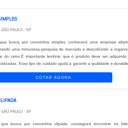
SIMPLES
/ SÃO PAULO - SP
 que busca por concertina simples, conhecerá uma empresa altam
alizando uma minuciosa pesquisa de mercado e descobrindo a organi
e do ramo.É importante lembrar que o produto deve ser adquirid
alizadas. Esse tipo de cuidado ajuda a garantir a qualidade e durabil
além de evitar prejuízos com substituições frequentes de produtos qu
COTAR AGORA
..
CLIPADA
/ SÃO PAULO - SP
 que busca por concertina clipada, conseguirá encontrar na líd