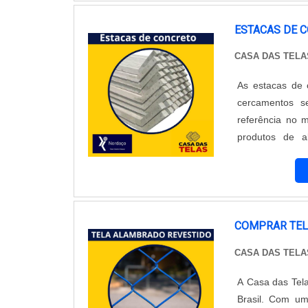
proporcionam um
diversos tipos 
ESTACAS DE 
outros. Sua ins
CASA DAS TELA
Telas se desta
materiais sele
As estacas de 
empresa conta 
cercamentos s
oferecer um at
referência no 
cada necessid
produtos de a
durabilidade e 
resistentes e p
a experiência 
Elas são produz
do Brasil.
cada projeto. 
garante a sua 
principais vant
COMPRAR TE
fixadas no solo 
CASA DAS TELA
Além disso, as 
dos demais ele
A Casa das Tel
empresa renoma
Brasil. Com um