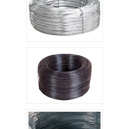
reconhecida por ser comprometida com os
serviços e inovadora, padrões possíveis por
contar com escritório de alta qualidade onde são
realizadas as atividades e estrutura suficiente
para atender todas as demandas. Todos esses
fatores, agregados a uma equipe com
colaboradores proativos e profissionais treinados
para atender com rapidez e eficácia, garantem o
sucesso de cada cliente de ponta a ponta. Saiba
mais solicitando um orçamento!