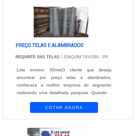
garantir a qualidade e durabilidade dos
materiais, além de evitar prejuízos com subst...
PREÇO TELAS E ALAMBRADOS
REQUINTE DAS TELAS
/ JOAQUIM TÁVORA - PR
Lote mínimo: 50mtsO cliente que deseja
encontrar por preço telas e alambrados,
conhecerá a melhor empresa do segmento
realizando uma detalhada pesquisa. Quando o
desejo é por preço telas e alambrados, com a
COTAR AGORA
melhor mão de obra da Requinte das Telas
obterá ótima qualidade com soluções
personalizadas de acordo com as necessidades
de cada cliente.MAIS SOBRE PREÇO TELAS E