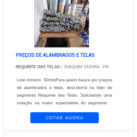
prejuízos...
PREÇOS DE ALAMBRADOS E TELAS
REQUINTE DAS TELAS
/ JOAQUIM TÁVORA - PR
Lote mínimo: 50mtsPara quem busca por preços
de alambrados e telas, descobrirá na líder do
segmento Requinte das Telas. Solicitando uma
cotação na maior especialista do segmento e
descobrindo a maior referência de qualidade da
COTAR AGORA
área de atuação.É importante lembrar que o
produto deve ser adquirido com empresas
especializadas. Esse tipo de cuidado ajuda a