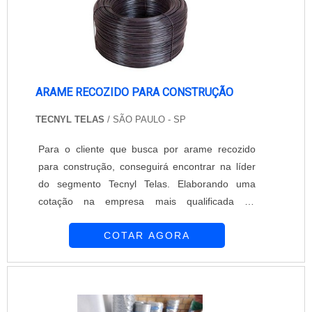
ARAME RECOZIDO PARA CONSTRUÇÃO
TECNYL TELAS
/ SÃO PAULO - SP
Para o cliente que busca por arame recozido
para construção, conseguirá encontrar na líder
do segmento Tecnyl Telas. Elaborando uma
cotação na empresa mais qualificada do
mercado, é possível conhecer detalhes sobre a
COTAR AGORA
organização mais competente do ramo.É
importante lembrar que o produto deve ser
adquirido com empresas especializadas. Esse
tipo de cuidado ajuda a garantir a qualidade e
durabilidade dos materiais, além de evitar