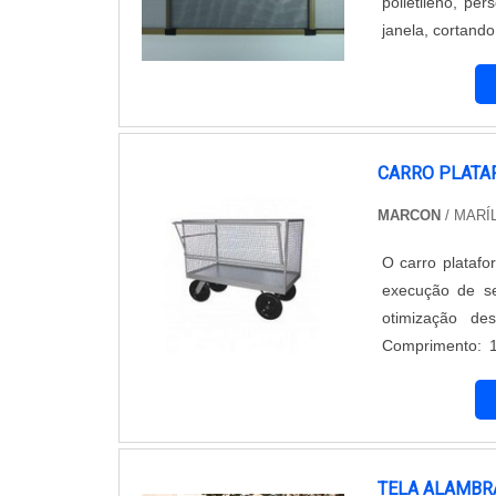
polietileno, pe
janela, cortand
e cole com cola
velcro na parte..
CARRO PLATA
MARCON
/ MARÍL
O carro platafo
execução de se
otimização desses
Comprimento: 1
Descrição: - Plataforma em aço; - Rodas pneumáticas; - 2 fixas RM-8A; - 2 giratórias RM-
8A. Outras med
TELA ALAMBR