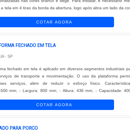
rsonalizadas nas cores branco e bege. Para instalar, é necessário me
o a tela em 4 tiras da borda da abertura, logo após abra um lado da co
 quente, encaixe e envolva toda a extensão da tela, assim, só colo
COTAR AGORA
..
FORMA FECHADO EM TELA
IA - SP
rma fechado em tela é aplicado em diversos segmentos industriais p
rviços de transporte e movimentação. O uso da plataforma permi
 serviços, além de reduzir o esforço físico. Características: -
500 mm; - Largura: 800 mm; - Altura: 436 mm; - Capacidade: 400
COTAR AGORA
idas....
ADO PARA PORCO