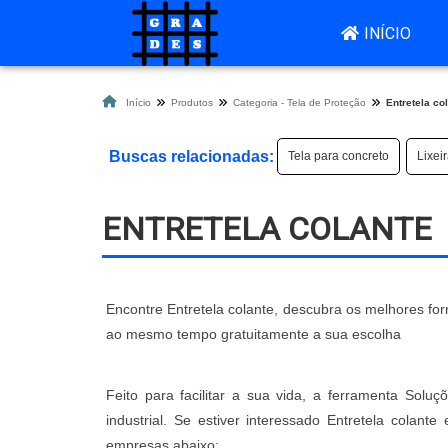
INÍCIO
Início
Produtos
Categoria - Tela de Proteção
Entretela co
Buscas relacionadas:
Tela para concreto
Lixei
ENTRETELA COLANTE
Encontre Entretela colante, descubra os melhores fo
ao mesmo tempo gratuitamente a sua escolha
Feito para facilitar a sua vida, a ferramenta Soluç
industrial. Se estiver interessado Entretela colan
empresas abaixo: