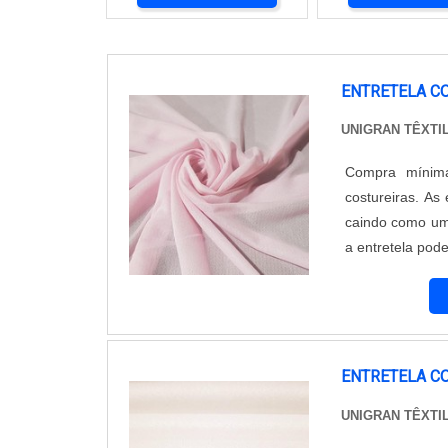
ENTRETELA C
UNIGRAN TÊXTI
Compra mínima
costureiras. As
caindo como uma
a entretela pode
e tem a capacid
entretel...
ENTRETELA C
UNIGRAN TÊXTI