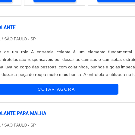
OLANTE
L
/ SÃO PAULO - SP
 de um rolo A entretela colante é um elemento fundamental 
 entretelas são responsáveis por deixar as camisas e camisetas estrut
 luva no corpo das pessoas, com colarinhos, punhos e golas impecá
 deixar a peça de roupa muito mais bonita. A entretela é utilizada no t
ade de estruturar a peça. Podem ser encontradas diferentes variaçõ
COTAR AGORA
OLANTE PARA MALHA
L
/ SÃO PAULO - SP