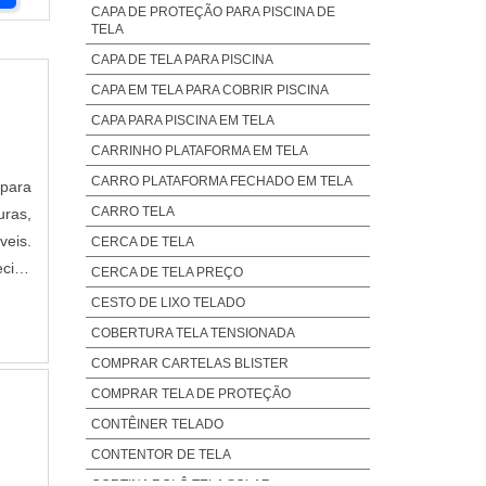
CAPA DE PROTEÇÃO PARA PISCINA DE
TELA
CAPA DE TELA PARA PISCINA
CAPA EM TELA PARA COBRIR PISCINA
CAPA PARA PISCINA EM TELA
CARRINHO PLATAFORMA EM TELA
CARRO PLATAFORMA FECHADO EM TELA
para
CARRO TELA
uras,
veis.
CERCA DE TELA
ecido
CERCA DE TELA PREÇO
es de
CESTO DE LIXO TELADO
COBERTURA TELA TENSIONADA
COMPRAR CARTELAS BLISTER
COMPRAR TELA DE PROTEÇÃO
CONTÊINER TELADO
CONTENTOR DE TELA
CORTINA ROLÔ TELA SOLAR