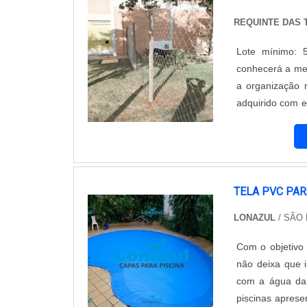
REQUINTE DAS 
Lote mínimo: 5
conhecerá a me
a organização 
adquirido com e
e durabilidade 
produtos que n
gastos desne
PORCOQuem bus
os serviços, c
TELA PVC PAR
focado em telas
LONAZUL
/ SÃO 
opção para o c
porco, na essê
Com o objetivo 
ótima qualidade
não deixa que i
empresas que n
com a água da 
demonstrar con
piscinas aprese