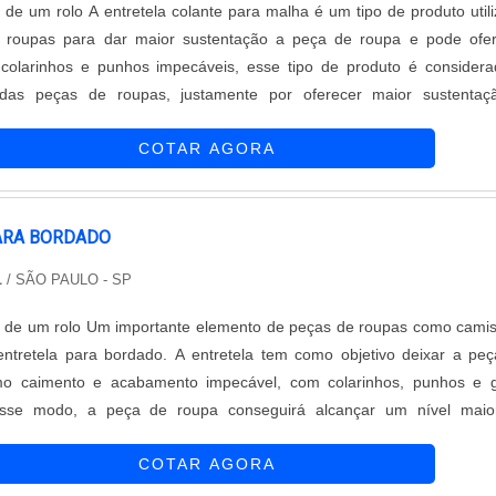
a malha é um tipo de produto utilizado
 roupas para dar maior sustentação a peça de roupa e pode ofer
colarinhos e punhos impecáveis, esse tipo de produto é consider
das peças de roupas, justamente por oferecer maior sustentaç
es. Todo alfaiate de boa qualidade deve ter a disposição toda
COTAR AGORA
tretelas. De...
ARA BORDADO
L
/ SÃO PAULO - SP
o de peças de roupas como camisas e
entretela para bordado. A entretela tem como objetivo deixar a pe
o caimento e acabamento impecável, com colarinhos, punhos e g
esse modo, a peça de roupa conseguirá alcançar um nível maio
oduto é considerado por diversos costureiros e costureiras a melhor 
COTAR AGORA
 conseguem ...