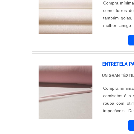
Compra mínima de um rolo A entretela colante par
como forros de
também golas, 
melhor amigo 
segurança a el
variedades de en
ENTRETELA P
UNIGRAN TÊXTI
Compra mínima de um rolo Um importante element
camisetas é a 
roupa com ótim
impecáveis. D
elegância. O pr
de uma camisa,