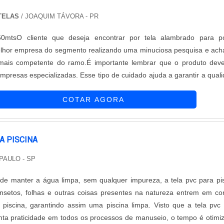
TELAS
/ JOAQUIM TÁVORA - PR
0mtsO cliente que deseja encontrar por tela alambrado para po
lhor empresa do segmento realizando uma minuciosa pesquisa e ac
mais competente do ramo.É importante lembrar que o produto dev
mpresas especializadas. Esse tipo de cuidado ajuda a garantir a qual
dos materiais, além de evitar prejuízos com substituições frequent
COTAR AGORA
ão cumprem com suas funções adequadamente. Assim, é possível p
cessários.OUTRAS INFORMAÇÕES SOBRE A TELA ALAMBRADO 
ca por tela alambrado para porco em uma empresa comprometida
onsegue encontrar o site da Requinte das Telas. Com grande kno
A PISCINA
 para aviários e telas de proteção, a companhia oferece sempre a m
PAULO - SP
liente final.Ainda com uma visão analítica sobre a tela alambrado
ncia da empresa, a mesma deve prezar pelos produtos e serviços
de manter a água limpa, sem qualquer impureza, a tela pvc para pi
 e assertividade, detalhes primordiais que são deixados de lado por m
nsetos, folhas e outras coisas presentes na natureza entrem em co
ão focam na fidelização do cliente.Existem muitas formas diferent
piscina, garantindo assim uma piscina limpa. Visto que a tela pvc
hecimento e autoridade em uma área de atuação. Por que a Requint
nta praticidade em todos os processos de manuseio, o tempo é otimi