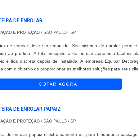
TEIRA DE ENROLAR
RAÇÃO E PROTEÇÃO
/ SÃO PAULO - SP
eira de enrolar deve ser embutida. Seu sistema de enrolar permit
dade ao produto. A tela mosquiteira de enrolar apresenta fácil instal
io e fica discreta depois de instalada. A empresa Equipar Decora
ha com o objetivo de proporcionar as melhores soluções para seus clie
rodutos modernos, práticos e seguros que oferecem excelente desi
COTAR AGORA
EIRA DE ENROLAR PAPAIZ
RAÇÃO E PROTEÇÃO
/ SÃO PAULO - SP
eira de enrolar papaiz é extremamente útil para bloquear a passag