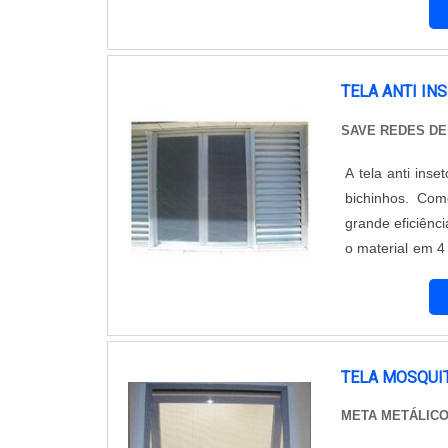
semelhante às te
TELA ANTI IN
SAVE REDES D
A tela anti ins
bichinhos. Co
grande eficiênci
o material em 4
cola quente, en
parte de trás d..
TELA MOSQUI
META METÁLIC