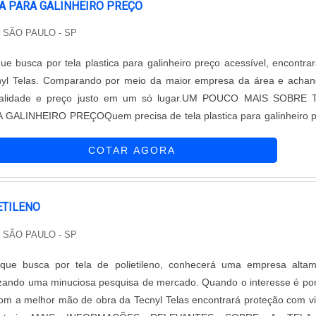
A PARA GALINHEIRO PREÇO
 SÃO PAULO - SP
que busca por tela plastica para galinheiro preço acessível, encontra
nyl Telas. Comparando por meio da maior empresa da área e acha
 qualidade e preço justo em um só lugar.UM POUCO MAIS SOBRE 
GALINHEIRO PREÇOQuem precisa de tela plastica para galinheiro 
a empresa comprometida com os serviços, acha a Tecnyl Telas.
COTAR AGORA
lto know-how em concertina e geocomposto drenante, garantin
venda à entrega final, com foco total na qualidade.Ainda com uma 
 tela plastica para galinheiro preço, sempre deve-se buscar uma em
tos e serviços com ótima qualidade e eficiência, características sim
ETILENO
am o comprometimento da empresa com seus clientes.Existem mu
 SÃO PAULO - SP
tes de demonstrar conhecimento e autoridade em sua área de atu
os pelos quais a Tecnyl Telas é a melhor opção quando procurar por
 que busca por tela de polietileno, conhecerá uma empresa alta
alinheiro preço: Colaboradores proativos; Profissionais treinados
lizando uma minuciosa pesquisa de mercado. Quando o interesse é por
pidez e eficácia; Trabalhadores de alta qualidade; Escritório de
 com a melhor mão de obra da Tecnyl Telas encontrará proteção com vi
 são realizadas as atividades; Tecnologia de ponta; Equipament