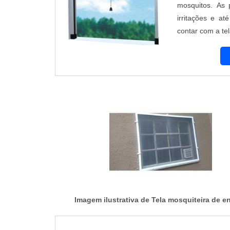
mosquitos. As 
irritações e a
contar com a te
oferece tela mo
Seus profission..
Imagem ilustrativa de Tela mosquiteira de en