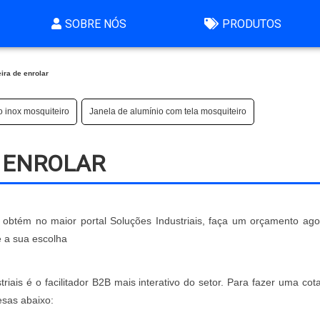
SOBRE NÓS
PRODUTOS
ira de enrolar
o inox mosquiteiro
Janela de alumínio com tela mosquiteiro
E ENROLAR
ó obtém no maior portal Soluções Industriais, faça um orçamento ag
 a sua escolha
riais é o facilitador B2B mais interativo do setor. Para fazer uma co
esas abaixo: