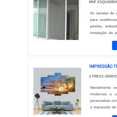
equipamentos i
MHF ESQUADRIA
positiva no seg
As Janelas de a
todos os cliente
para residênci
janelas, evita
instalação da 
custos de manutenção e 
Destaque na bele
IMPRESSÃO T
2 PRESS GRÁFI
Atendimento e
modernos e or
personalizar co
a impressão de 
impressa em u