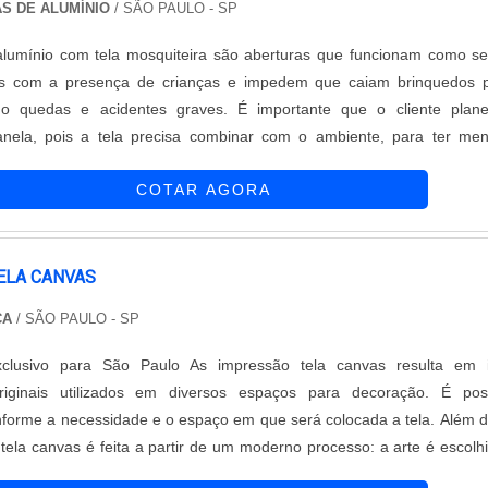
novadores. A Tecnyl Telas é uma empresa que tem sido apontada de 
S DE ALUMÍNIO
/ SÃO PAULO - SP
mento pela seriedade e qualidade, que garantem a melhor experiênc
lumínio com tela mosquiteira são aberturas que funcionam como ser
s.
as com a presença de crianças e impedem que caiam brinquedos p
ndo quedas e acidentes graves. É importante que o cliente plan
janela, pois a tela precisa combinar com o ambiente, para ter me
danos existenciais no produto. Os pontos positivos no produto
COTAR AGORA
za estética do....
ELA CANVAS
CA
/ SÃO PAULO - SP
xclusivo para São Paulo As impressão tela canvas resulta em i
iginais utilizados em diversos espaços para decoração. É poss
nforme a necessidade e o espaço em que será colocada a tela. Além d
tela canvas é feita a partir de um moderno processo: a arte é escolh
m tecido de algodão, com alta gramatura e trama firme, bast