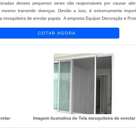
picadas desses pequenos seres são responsáveis por causar aler
té mesmo transmitir doenças. Devido a isso, é extremamente impor
la mosquiteira de enrolar papaiz. A empresa Equipar Decoração e Pro
squiteira de enrolar papaiz para atender as necessidades apresent
COTAR AGORA
.
rolar
Imagem ilustrativa de Tela mosquiteira de enrolar