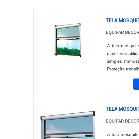
TELA MOSQUI
EQUIPAR DECO
A tela mosquit
maior versatili
simples manuse
Proteção trabal
Trabalha com p
empresa ...
TELA MOSQUIT
EQUIPAR DECO
A tela mosquit