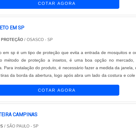
COTAR AGORA
las de pinturas. Detal....
SETO EM SP
E PROTEÇÃO
/ OSASCO - SP
eto em sp é um tipo de proteção que evita a entrada de mosquitos e o
mo método de proteção a insetos, é uma boa opção no mercado, 
a. Para instalação do produto, é necessário fazer a medida da janela, 
 tiras da borda da abertura, logo após abra um lado da costura e col
caixe e envolva toda a extensão da tela, assim, só coloque o velc
COTAR AGORA
..
TEIRA CAMPINAS
OS
/ SÃO PAULO - SP