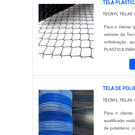
TELA PLASTIC
TECNYL TELAS
/
Para o cliente 
website da Tec
sofisticação,
PLASTICA PARA 
justo e em um
empresa com a
satisfação da 
analítica sobre
que tenha produ
TELA DE POLI
mas que mostr
TECNYL TELAS
/
formas diferen
Abaixo os motiv
Para o cliente
plastica para g
qualificada rea
atender com ra
de polietileno,
qualidade onde