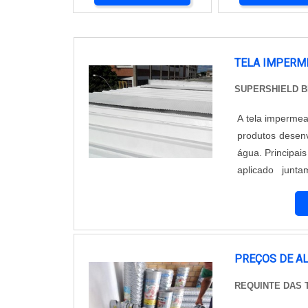
TELA IMPERME
SUPERSHIELD 
A tela impermea
produtos desenv
água. Principais
aplicado juntamente
considerada co
movimen...
PREÇOS DE A
REQUINTE DAS