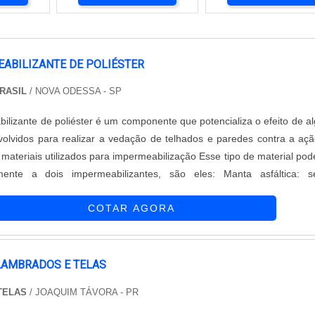
ABILIZANTE DE POLIÉSTER
BRASIL
/ NOVA ODESSA - SP
bilizante de poliéster é um componente que potencializa o efeito de a
olvidos para realizar a vedação de telhados e paredes contra a aç
 materiais utilizados para impermeabilização Esse tipo de material pod
 a dois impermeabilizantes, são eles: Manta asfáltica: sendo
mo uma impermeabilização flexível, esse produto consegue acompan
COTAR AGORA
LAMBRADOS E TELAS
 TELAS
/ JOAQUIM TÁVORA - PR