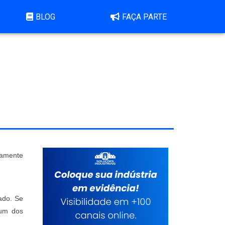
BLOG
FAÇA PARTE
damente
cado. Se
 um dos