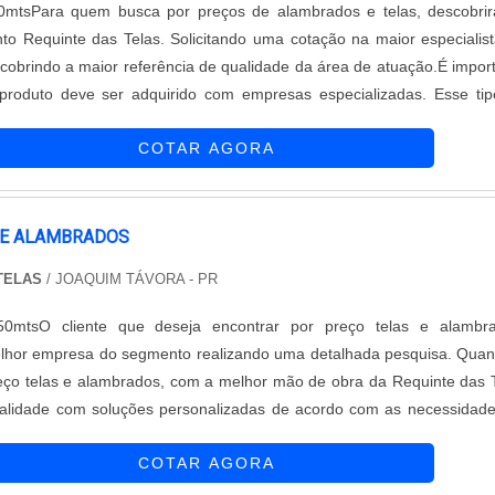
0mtsPara quem busca por preços de alambrados e telas, descobri
to Requinte das Telas. Solicitando uma cotação na maior especialis
obrindo a maior referência de qualidade da área de atuação.É impor
produto deve ser adquirido com empresas especializadas. Esse ti
garantir a qualidade e durabilidade dos materiais, além de evitar prej
COTAR AGORA
 E ALAMBRADOS
 TELAS
/ JOAQUIM TÁVORA - PR
50mtsO cliente que deseja encontrar por preço telas e alambra
lhor empresa do segmento realizando uma detalhada pesquisa. Qua
eço telas e alambrados, com a melhor mão de obra da Requinte das 
ualidade com soluções personalizadas de acordo com as necessidad
MAIS SOBRE PREÇO TELAS E ALAMBRADOSHá muitas maneiras eficie
COTAR AGORA
ompetência e ex...