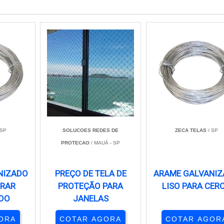
 SP
SOLUCOES REDES DE
ZECA TELAS
/ SP
PROTECAO
/ MAUÁ - SP
NIZADO
PREÇO DE TELA DE
ARAME GALVANI
RRAR
PROTEÇÃO PARA
LISO PARA CER
DO
JANELAS
ORA
COTAR AGORA
COTAR AGOR