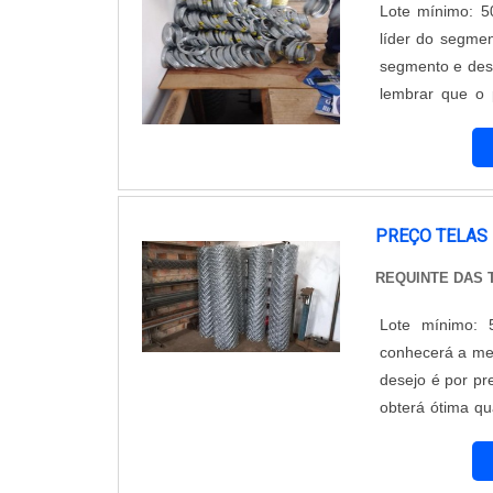
Lote mínimo: 5
líder do segmen
segmento e desc
lembrar que o 
cuidado ajuda a 
com subst...
PREÇO TELAS
REQUINTE DAS
Lote mínimo: 
conhecerá a me
desejo é por pr
obterá ótima q
cada cliente.
de demonstrar c