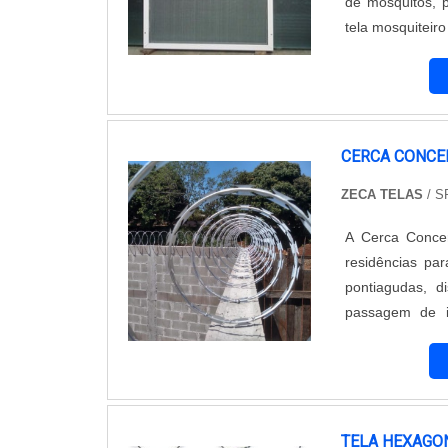
de mosquitos, p
tela mosquiteir
vantajoso. A E
preparo, dedicaç
CERCA CONCE
ZECA TELAS
/ S
A Cerca Concer
residências pa
pontiagudas, d
passagem de 
segmento de ce
Cerca Concertin
se destaca pel
oferecer produt
diferenciado. 
TELA HEXAGO