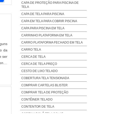
CAPA DE PROTEÇÃO PARA PISCINA DE
TELA
CAPA DE TELA PARA PISCINA
CAPA EM TELA PARA COBRIR PISCINA
CAPA PARA PISCINA EM TELA
CARRINHO PLATAFORMA EM TELA
CARRO PLATAFORMA FECHADO EM TELA
lguns
CARRO TELA
ão da
e ser
CERCA DE TELA
CERCA DE TELA PREÇO
har a
CESTO DE LIXO TELADO
COBERTURA TELA TENSIONADA
COMPRAR CARTELAS BLISTER
COMPRAR TELA DE PROTEÇÃO
CONTÊINER TELADO
CONTENTOR DE TELA
CORTINA ROLÔ TELA SOLAR