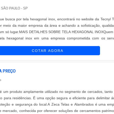
indo a tranquilidade e segurança dos clientes.A Cerca Concertina 
 SÃO PAULO - SP
o para quem busca proteção eficiente e duradoura. Com a Zeca Te
possível contar com a garantia de um produto de qualidade, aliado
que busca por tela hexagonal inox, encontrará no website da Tecnyl T
sonalizado e eficiente.
 meio da maior empresa da área e achando a sofisticação, qualid
m um só lugar.MAIS DETALHES SOBRE TELA HEXAGONAL INOXQuem 
tela hexagonal inox em uma empresa comprometida com os servi
e da Tecnyl Telas. Com grande expressão de mercado quando o assu
COTAR AGORA
eocomposto drenante, oferecendo sempre a melhor opção para o cl
tando-se de tela hexagonal inox, sempre deve-se buscar uma empres
 e serviços com ótima qualidade e excelente custo-benefício, p
e ficam de fora no planejamento de empresas que visam apenas o l
A PREÇO
ejar nos outros fatores.Existem muitas formas diferentes de demon
P
 autoridade em sua área de atuação. Abaixo os motivos pelos qu
 a melhor opção quando procurar por tela hexagonal inox: Colabora
 é um produto amplamente utilizado no segmento de cercados, tanto
issionais treinados para atender com rapidez e eficácia; Trabalhador
 para residências. É uma opção segura e eficiente para delimitar á
 Escritório de alta qualidade onde são realizadas as atividades; Tecno
roteção e segurança do local.A Zeca Telas e Alambrados é uma em
quipamentos de última geração. QUALIDADE COMPROVAD
 mercado, conhecida por oferecer soluções de cercamentos patrimo