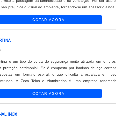
ermite a passagem da luminosidade e da ventilação. Por ser discre
o não prejudica o visual do ambiente, tornando-se um acessório ainda
quipar Decoração e Proteção está presente no mercado desde 1997
COTAR AGORA
ão e ex....
RTINA
P
tina é um tipo de cerca de segurança muito utilizada em empres
ra proteção patrimonial. Ela é composta por lâminas de aço cortan
ispostas em formato espiral, o que dificulta a escalada e impe
intrusos. A Zeca Telas e Alambrados é uma empresa renomad
rcados, e oferece soluções em cercamentos patrimoniais, inclui
COTAR AGORA
a. Com produtos de alta qualidade e mão de obra qualificada, a em
a excelência em atendimento e foco na satisfação do cliente.Al
os de qualidade, a Zeca Telas e Alambrados se destaca pelo atendi
Sua equipe está preparada para resolver qualquer problema e escla
NAL INOX