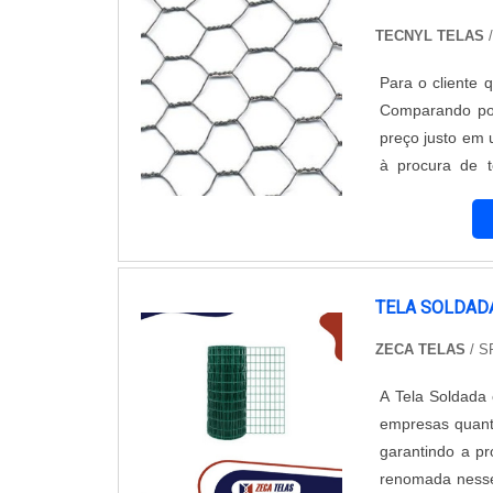
dúvidas, garant
TECNYL TELAS
/
excelente opçã
Alambrados, é 
Para o cliente 
atendimento per
Comparando por
preço justo e
à procura de 
encontra o sit
concertina e g
final.Ainda tra
tenha produtos
importantes qu
TELA SOLDAD
deixando a des
ZECA TELAS
/ S
conhecimento e
Tecnyl Telas é
A Tela Soldada
proativos; Prof
empresas quanto
alta qualidade;
garantindo a p
de ponta; E
renomada nesse