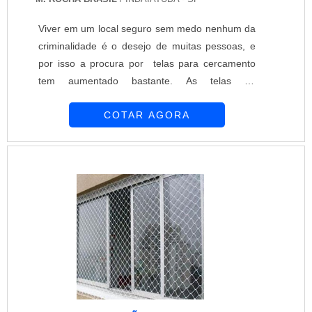
Viver em um local seguro sem medo nenhum da
criminalidade é o desejo de muitas pessoas, e
por isso a procura por telas para cercamento
tem aumentado bastante. As telas de
cercamento são fáceis de serem encontrados e
COTAR AGORA
que podem trazer uma proteção maior para:
Casa; Escritório; Indústria; Empresa. Vantagens
das telas de cercamento Essas telas de
cercamento são equipamentos com excelente
custo-benefício e que possuem grande
durabilidade, sendo úte....