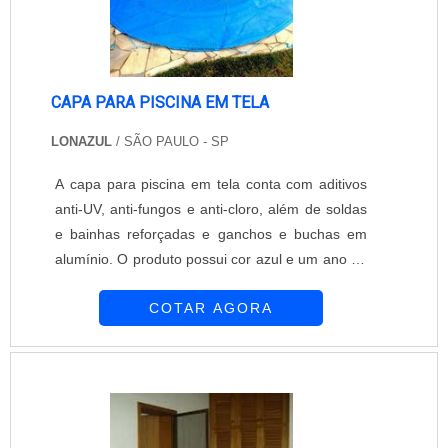
proporciona a você e a família a proteção que
vocês merecem. .
CAPA PARA PISCINA EM TELA
LONAZUL
/ SÃO PAULO - SP
A capa para piscina em tela conta com aditivos
anti-UV, anti-fungos e anti-cloro, além de soldas
e bainhas reforçadas e ganchos e buchas em
alumínio. O produto possui cor azul e um ano de
garantia contra qualquer defeito de fabricação.
COTAR AGORA
Além disso, a capa para piscinas em tela é toda
transpassada com corda feita em polietileno e
possui ilhós em latão. A leveza e a simplicidade
no manuseio estão entre as principais
características da capa para pisc....