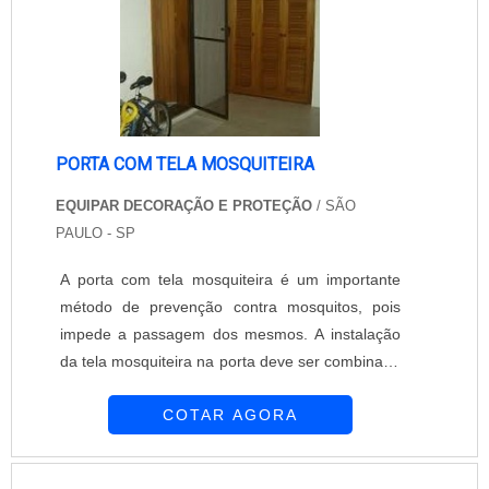
PORTA COM TELA MOSQUITEIRA
EQUIPAR DECORAÇÃO E PROTEÇÃO
/ SÃO
PAULO - SP
A porta com tela mosquiteira é um importante
método de prevenção contra mosquitos, pois
impede a passagem dos mesmos. A instalação
da tela mosquiteira na porta deve ser combinada
com a proteção da tela nas demais aberturas do
COTAR AGORA
ambiente, evitando que o mosquito encontre
uma passagem. Com conhecimento e anos de
experiência, a Equipar Decoração e Proteção