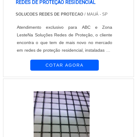
REDES DE PROTEÇÃO RESIDENCIAL
SOLUCOES REDES DE PROTECAO
/ MAUÁ - SP
Atendimento exclusivo para ABC e Zona
LesteNa Soluções Redes de Proteção, o cliente
encontra o que tem de mais novo no mercado
em redes de proteção residencial, instaladas em
sacadas, janelas, portas, varandas entre outros.
COTAR AGORA
Todos os materiais usados nas telas de proteção
possuem qualidade comprovada e os
funcionários responsáveis são experientes e
aperfeiçoados constantemente.INFORMAÇÕES
SOBRE O PRODUTOEm alguns ambientes, as
telas de proteção para apartamentos são
essenciais, elas permitem que portas e janelas
fiquem abertas para a entrada de ventilação e
luminosidade com toda tranquilidade. Todos os
processos usados na produção das redes de