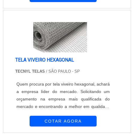
hexagonal galvanizada, com a Tecnyl Telas
encontrará proteção com visitas técnicas e
vistorias.DETALHES SOBRE TELA VIVEIRO
HEXAGONAL GALVANIZADAHá muitas maneiras
eficientes de demons...
TELA VIVEIRO HEXAGONAL
TECNYL TELAS
/ SÃO PAULO - SP
Quem procura por tela viveiro hexagonal, achará
a empresa líder do mercado. Solicitando um
orçamento na empresa mais qualificada do
mercado e encontrando a melhor em qualidade
e custo benefício. Quando o tema é tela viveiro
COTAR AGORA
hexagonal, com a Tecnyl Telas encontrará
proteção com visitas técnicas e