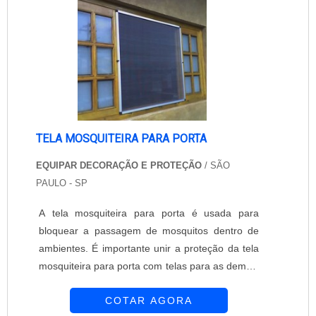
fabricação. Além desse material, também
empresa especializada em venda e colocação
pode....
de redes e redes de proteção. As redes são
feitas com a mais alta tecnologia e proporciona a
você e a família a proteção que vocês
merecem. .
TELA MOSQUITEIRA PARA PORTA
EQUIPAR DECORAÇÃO E PROTEÇÃO
/ SÃO
PAULO - SP
A tela mosquiteira para porta é usada para
bloquear a passagem de mosquitos dentro de
ambientes. É importante unir a proteção da tela
mosquiteira para porta com telas para as demais
aberturas do ambiente para garantir máxima
COTAR AGORA
proteção. A Equipar Decoração e Proteção é