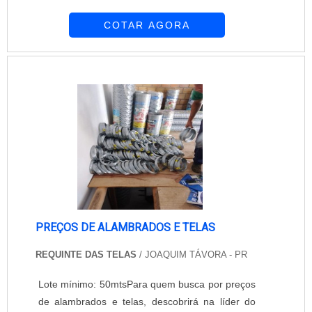
líder da área de atuação, a compra é mais
COTAR AGORA
assertiva.É importante lembrar que o produto
deve ser adquirido com empresas
especializadas. Esse tipo de cuidado ajuda a
garantir a qualidade e durabilidade dos
materiais, além de evitar prejuízos com
substituições frequentes de...
PREÇOS DE ALAMBRADOS E TELAS
REQUINTE DAS TELAS
/ JOAQUIM TÁVORA - PR
Lote mínimo: 50mtsPara quem busca por preços
de alambrados e telas, descobrirá na líder do