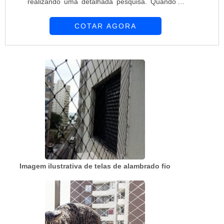
realizando uma detalhada pesquisa. Quando o
desejo é por preço telas e alambrados, com a
COTAR AGORA
melhor mão de obra da Requinte das Telas
obterá ótima qualidade com soluções
personalizadas de acordo com as necessidades
de cada cliente.MAIS SOBRE PREÇO TELAS E
ALAMBRADOSHá muitas maneiras eficientes de
demonstrar competência e ex...
Imagem ilustrativa de telas de alambrado fio