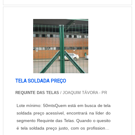
uma empresa conceituada no ramo em que
atua. Os profissionais da empresa realizam
atendimentos personalizados pois entendem que
cada solicitação é especial e deve ser atendida
de mod....
TELA SOLDADA PREÇO
REQUINTE DAS TELAS
/ JOAQUIM TÁVORA - PR
Lote mínimo: 50mtsQuem está em busca de tela
soldada preço acessível, encontrará na líder do
segmento Requinte das Telas. Quando o quesito
é tela soldada preço justo, com os profissionais