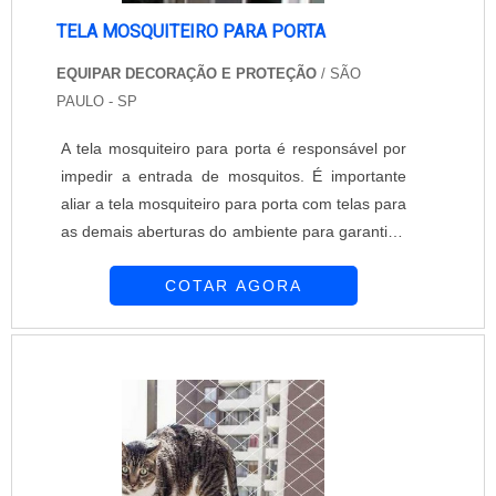
TELA MOSQUITEIRO PARA PORTA
EQUIPAR DECORAÇÃO E PROTEÇÃO
/ SÃO
PAULO - SP
A tela mosquiteiro para porta é responsável por
impedir a entrada de mosquitos. É importante
aliar a tela mosquiteiro para porta com telas para
as demais aberturas do ambiente para garantir a
máxima proteção. A Equipar Decoração e
COTAR AGORA
Proteção está presente no mercado desde 1997.
Conta com profissionais capacitados que
realizam atendimentos de alto nível. A empresa
oferece diversas opções em telas mosquiteiras
para colaborar na prevenção da entrada d....