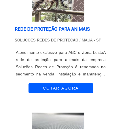
REDE DE PROTEÇÃO PARA ANIMAIS
SOLUCOES REDES DE PROTECAO
/ MAUÁ - SP
Atendimento exclusivo para ABC e Zona LesteA
rede de proteção para animais da empresa
Soluções Redes de Proteção é renomada no
segmento na venda, instalação e manutenção
de telas de proteção para animais em toda
COTAR AGORA
cidade de São Paulo. Por meio de produtos e
serviços baseados na excelência são realizados
projetos diferenciados para apartamentos,
residências e áreas de piscinas.INFORMAÇÕES
SOBRE O PRODUTOA instalação de telas de
proteção é uma ótima opção para proteger os