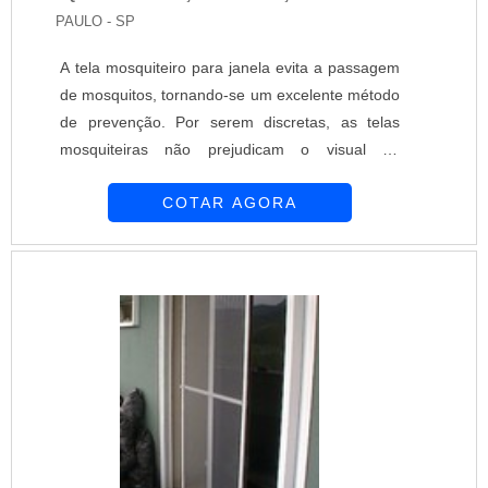
PAULO - SP
A tela mosquiteiro para janela evita a passagem
de mosquitos, tornando-se um excelente método
de prevenção. Por serem discretas, as telas
mosquiteiras não prejudicam o visual do
ambiente. Presente no mercado desde 1997, a
COTAR AGORA
Equipar Decoração e Proteção se consolidou no
mercado como uma das principais empresas do
segmento. Seus profissionais realizam
atendimentos de alto nível para atender as
necessidades apresentadas. Para adquirir a tela
mosquitei....