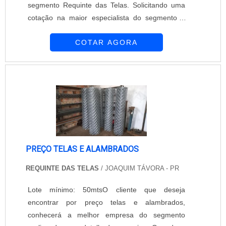
segmento Requinte das Telas. Solicitando uma
cotação na maior especialista do segmento e
descobrindo a maior referência de qualidade da
COTAR AGORA
área de atuação.É importante lembrar que o
produto deve ser adquirido com empresas
especializadas. Esse tipo de cuidado ajuda a
garantir a qualidade e durabilidade dos
materiais, além de evitar prejuízos com subst...
PREÇO TELAS E ALAMBRADOS
REQUINTE DAS TELAS
/ JOAQUIM TÁVORA - PR
Lote mínimo: 50mtsO cliente que deseja
encontrar por preço telas e alambrados,
conhecerá a melhor empresa do segmento