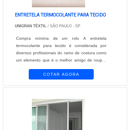
ENTRETELA TERMOCOLANTE PARA TECIDO
UNIGRAN TÊXTIL
/ SÃO PAULO - SP
Compra mínima de um rolo A entretela
termocolante para tecido é considerada por
diversos profissionais do ramo de costura como
um elemento que é o melhor amigo de roupas
como camisas e camisetas. Isso porque as
COTAR AGORA
entretelas são produtos que ajudam na
estruturação das roupas, dando melhor
acabamento a eles, deixando colarinhos, punhos
e golas com melhor aparência. Cuidados com o
material A aplicação da entretela deve ser feita
com cuidado, porém po....