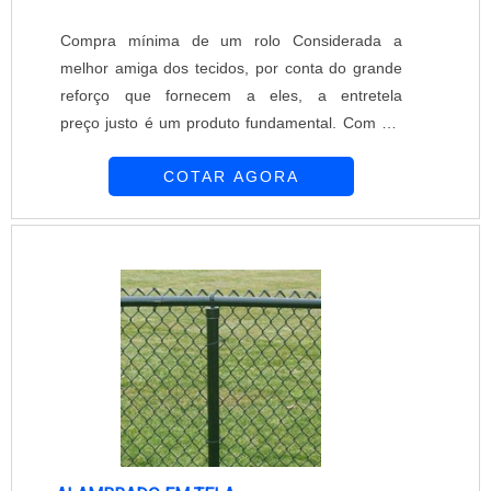
Compra mínima de um rolo Considerada a
melhor amiga dos tecidos, por conta do grande
reforço que fornecem a eles, a entretela
preço justo é um produto fundamental. Com ela
é possível alcançar um nível melhor de
COTAR AGORA
qualidade nos colarinhos, punhos e mangas de
camisas, por exemplo. A tecnologia do produto
Antes de aplicar a entretela é importante
engomá-las com amido, sendo coladas nas
camisas com ajuda do ferro de passar roupa. No
entanto, com os g....