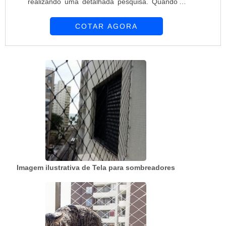
realizando uma detalhada pesquisa. Quando o
desejo é por preço telas e alambrados, com a
COTAR AGORA
melhor mão de obra da Requinte das Telas
obterá ótima qualidade com soluções
personalizadas de acordo com as necessidades
de cada cliente.MAIS SOBRE PREÇO TELAS E
ALAMBRADOSHá muitas maneiras eficientes de
demonstrar competência e ex...
Imagem ilustrativa de Tela para sombreadores