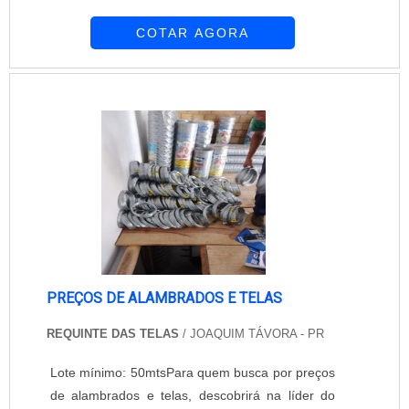
climáticos variados, tais como granizo, chuvas e
COTAR AGORA
a incidência de raios solares.
ESPECIFICIDADES DA DO MATERIAL Os
sombreadores são estruturas fabricadas em
metal, normalmente aço em decorrência de sua
durabilidade, e cobertas com uma tela (ou
manta), esta possui característi...
PREÇOS DE ALAMBRADOS E TELAS
REQUINTE DAS TELAS
/ JOAQUIM TÁVORA - PR
Lote mínimo: 50mtsPara quem busca por preços
de alambrados e telas, descobrirá na líder do