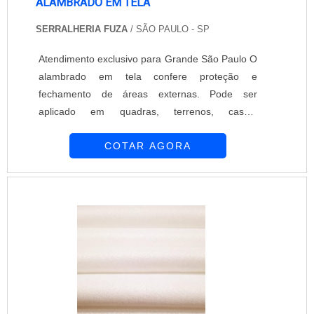
ALAMBRADO EM TELA
SERRALHERIA FUZA
/ SÃO PAULO - SP
Atendimento exclusivo para Grande São Paulo O
alambrado em tela confere proteção e
fechamento de áreas externas. Pode ser
aplicado em quadras, terrenos, casas,
condomínios, construção civil e em diferentes
COTAR AGORA
tipos de indústria. É fabricado em arame
galvanizado ou com revestimento em PVC. Ideal
para cercar diferentes locais, a tela de
alambrado é fabricada com itens de qualidade
para segurança e durabilidade de sua utilização.
Tradição e confiabil....