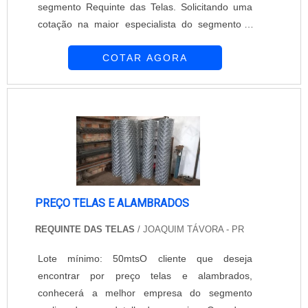
segmento Requinte das Telas. Solicitando uma
cotação na maior especialista do segmento e
descobrindo a maior referência de qualidade da
COTAR AGORA
área de atuação.É importante lembrar que o
produto deve ser adquirido com empresas
especializadas. Esse tipo de cuidado ajuda a
garantir a qualidade e durabilidade dos
materiais, além de evitar prejuízos com subst...
PREÇO TELAS E ALAMBRADOS
REQUINTE DAS TELAS
/ JOAQUIM TÁVORA - PR
Lote mínimo: 50mtsO cliente que deseja
encontrar por preço telas e alambrados,
conhecerá a melhor empresa do segmento