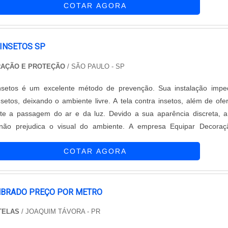
COTAR AGORA
da de mod....
INSETOS SP
RAÇÃO E PROTEÇÃO
/ SÃO PAULO - SP
insetos é um excelente método de prevenção. Sua instalação imp
etos, deixando o ambiente livre. A tela contra insetos, além de ofe
ite a passagem do ar e da luz. Devido a sua aparência discreta, a
 não prejudica o visual do ambiente. A empresa Equipar Decoraç
 empresa altamente qualificada que está ativa no mercado desde 
COTAR AGORA
sionais capacit....
MBRADO PREÇO POR METRO
TELAS
/ JOAQUIM TÁVORA - PR