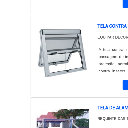
deve ser atendi
TELA CONTRA 
EQUIPAR DECO
A tela contra 
passagem de ins
proteção, perm
contra insetos
Proteção é uma
Conta com profis
TELA DE ALA
REQUINTE DAS 