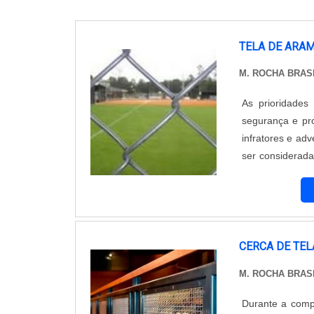
TELA DE ARA
M. ROCHA BRAS
As prioridade
segurança e pro
infratores e ad
ser considerada
confecção de telas são fei
Arame farp...
CERCA DE TEL
M. ROCHA BRAS
Durante a comp