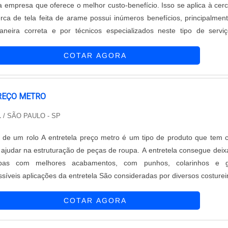
 empresa que oferece o melhor custo-benefício. Isso se aplica à cer
erca de tela feita de arame possui inúmeros benefícios, principalmen
aneira correta e por técnicos especializados neste tipo de servi
gem do item que merece destaque, é seu nível de segurança, por exe
COTAR AGORA
REÇO METRO
L
/ SÃO PAULO - SP
tro é um tipo de produto que tem como
l ajudar na estruturação de peças de roupa. A entretela consegue deix
pas com melhores acabamentos, com punhos, colarinhos e g
síveis aplicações da entretela São consideradas por diversos costurei
mo as melhores amigas dos tecidos, um profissional que está prep
COTAR AGORA
od...