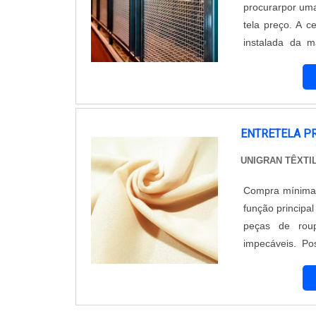
procurarpor uma
tela preço. A c
instalada da m
principal vanta
Outro fat...
ENTRETELA P
UNIGRAN TÊXTI
Compra mínima de um rolo A entretela preço me
função principa
peças de rou
impecáveis. Pos
costureiras co
para atender a t