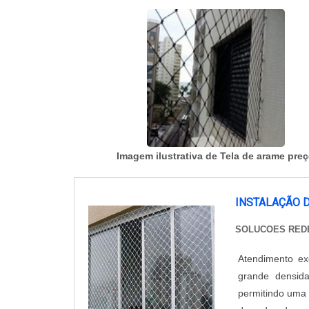
Imagem ilustrativa de Tela de arame pre
INSTALAÇÃO 
SOLUCOES RED
Atendimento e
grande densida
permitindo uma 