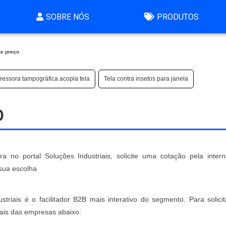
SOBRE NÓS
PRODUTOS
me preço
ressora tampográfica acopla tela
Tela contra insetos para janela
O
 no portal Soluções Industriais, solicite uma cotação pela inter
sua escolha
triais é o facilitador B2B mais interativo do segmento. Para solici
ais das empresas abaixo: