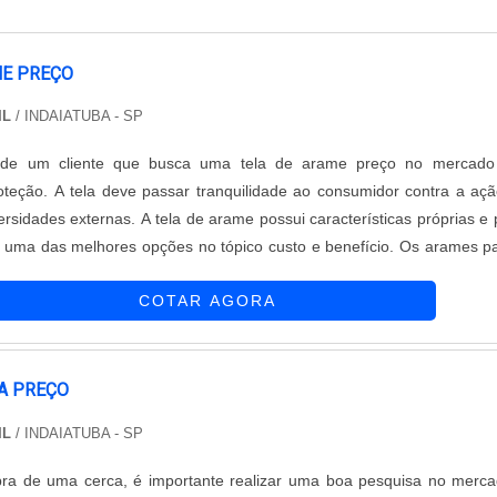
ME PREÇO
IL
/ INDAIATUBA - SP
s de um cliente que busca uma tela de arame preço no mercado
teção. A tela deve passar tranquilidade ao consumidor contra a aç
versidades externas. A tela de arame possui características próprias e
 uma das melhores opções no tópico custo e benefício. Os arames p
tos nos seguintes perfis: Arame galvanizado; Arame revestido;
COTAR AGORA
A PREÇO
IL
/ INDAIATUBA - SP
ra de uma cerca, é importante realizar uma boa pesquisa no merc