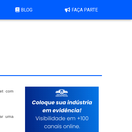
BLOG
FAÇA PARTE
net com
tar uma