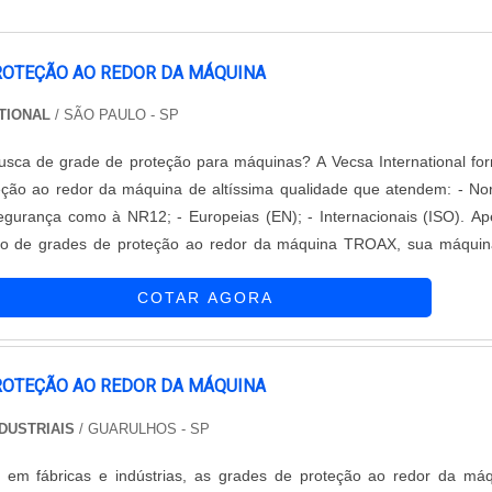
ROTEÇÃO AO REDOR DA MÁQUINA
ATIONAL
/ SÃO PAULO - SP
grade de proteção para máquinas? A Vecsa International fornece
ão ao redor da máquina de altíssima qualidade que atendem: - Normas
egurança como à NR12; - Europeias (EN); - Internacionais (ISO). Apenas
ão de grades de proteção ao redor da máquina TROAX, sua máquin
isco já estará com mais de 60% protegido e adequado as normas.
COTAR AGORA
s...
ROTEÇÃO AO REDOR DA MÁQUINA
NDUSTRIAIS
/ GUARULHOS - SP
io em fábricas e indústrias, as grades de proteção ao redor da má