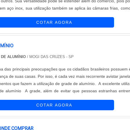
e outros. Sua versatilidade pode se estender além do comércio, pois po
em aço inox, sua utilização também se aplica às câmaras frias, com
e gradeada, que permite a circulação do ar frio entre as fresta
COTAR AGORA
tan....
UMÍNIO
 DE ALUMÍNIO
/ MOGI DAS CRUZES - SP
a das principais preocupações que os cidadãos brasileiros possuem
ança de suas casas. Por isso, é cada vez mais recorrente avistar janel
entos que fazem a utilização de grade de alumínio. A excelente utili
e alumínio A grade, além de evitar que pessoas estranhas entre
ambém evitar que crianças e animais saiam das casas sem autorizaçã
COTAR AGORA
...
ONDE COMPRAR