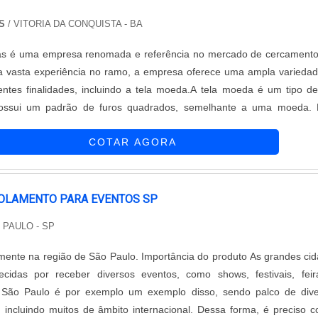
S
/ VITORIA DA CONQUISTA - BA
as é uma empresa renomada e referência no mercado de cercament
a vasta experiência no ramo, a empresa oferece uma ampla varieda
rentes finalidades, incluindo a tela moeda.A tela moeda é um tipo de
possui um padrão de furos quadrados, semelhante a uma moeda. 
confere à tela moeda uma excelente resistência e durabilidade, torna
COTAR AGORA
ersas aplicações, como cercamentos de áreas residenciais, comerci
lém de sua resistência, a tela moeda também proporciona uma ó
ermitindo a visualização do ambiente externo sem comprometer a segur
lizada em portões, janelas, varandas, áreas de lazer, entre outros loc
SOLAMENTO PARA EVENTOS SP
 oferece a tela moeda em diferentes tamanhos e materiais, como
 PAULO - SP
aço inoxidável, garantindo a escolha adequada para cada necessi
mpresa conta com uma equipe de profissionais altamente qualificados
 de São Paulo. Importância do produto As grandes cidades
entes na escolha do produto mais adequado e na instalação correta.C
idas por receber diversos eventos, como shows, festivais, feir
stante com a qualidade e a satisfação dos clientes, a Casa das Tel
 São Paulo é por exemplo um exemplo disso, sendo palco de dive
cado de cercamentos do Brasil. Seja para proteger sua residên
 incluindo muitos de âmbito internacional. Dessa forma, é preciso c