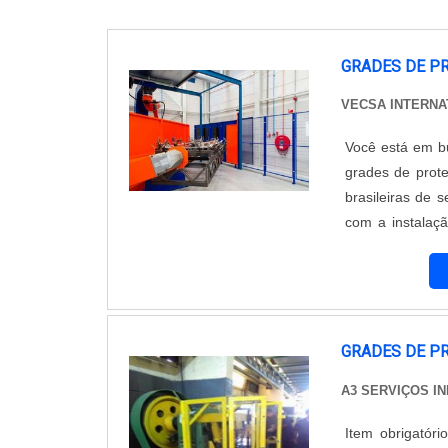
GRADES DE P
VECSA INTERN
Você está em busca de 
grades de proteç
brasileiras de s
com a instalaç
perímetro de r
confiabilidade na
GRADES DE P
A3 SERVIÇOS I
Item obrigatór