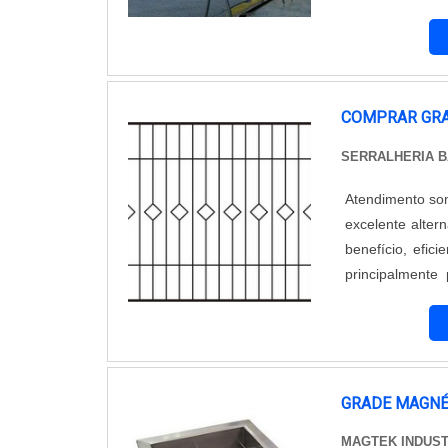
empresa ou qua
uma ampla infr
para garantir se
locação ou comp
COMPRAR GRA
SERRALHERIA 
Atendimento somente pa
excelente alte
benefício, efic
principalmente
residência. Aplicações e Vantagens Uma das principais vantagens de comprar grade de
ferro é a segura
GRADE MAGNÉ
MAGTEK INDUST