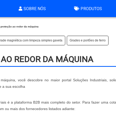
SOBRE NÓS
PRODUTOS
 proteção ao redor da máquina
rade magnética com limpeza simples gaveta
Grades e portões de ferro
 AO REDOR DA MÁQUINA
áquina, você descobre no maior portal Soluções Industriais, soli
e a sua escolha
riais é a plataforma B2B mais completo do setor. Para fazer uma cot
m ou mais dos fornecedores listados adiante: