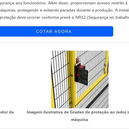
urança aos funcionários. Além disso, proporcionam acesso restrito à
áquinas, protegendo e evitando paradas durante a produção. A insta
 proteção deve ocorrer conforme prevê a NR12 (Segurança no trabal
ipamentos). A norma determina a operação e acesso seguro de máq
COTAR AGORA
edor da
Imagem ilustrativa de Grades de proteção ao redor 
máquina