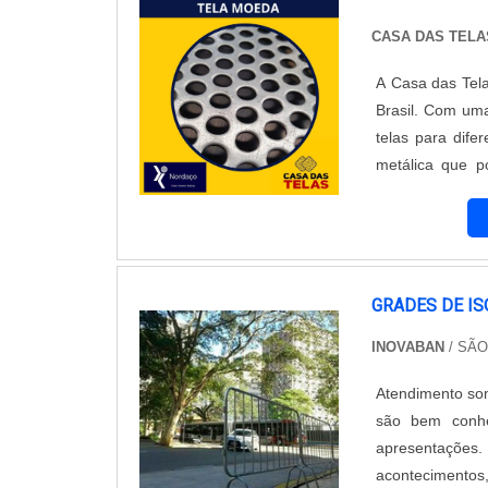
CASA DAS TELA
A Casa das Tel
Brasil. Com um
telas para dife
metálica que 
característica 
ideal para div
industriais.A
visibilidade, p
Ela pode ser uti
GRADES DE I
Casa das Telas
INOVABAN
/ SÃO
galvanizado e 
Além disso, a e
Atendimento somente na região
auxiliam os cli
são bem conhec
compromisso con
apresentações.
destaca no mer
acontecimentos,