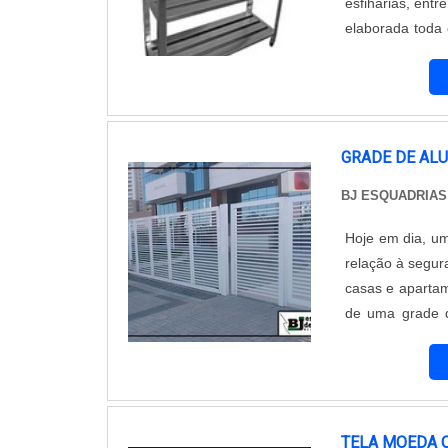
esfiharias, entr
elaborada toda 
caso da estant
diferencial impor
GRADE DE AL
BJ ESQUADRIAS
Hoje em dia, um
relação à segur
casas e apartam
de uma grade d
local, poderá t
grades podem s.
TELA MOEDA 