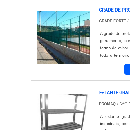
GRADE DE PR
GRADE FORTE
/
A grade de prot
geralmente, co
forma de evitar
todo o territó
como em janelas
também conta c
ESTANTE GRA
PROMAQ
/ SÃO 
A estante grad
industriais, se