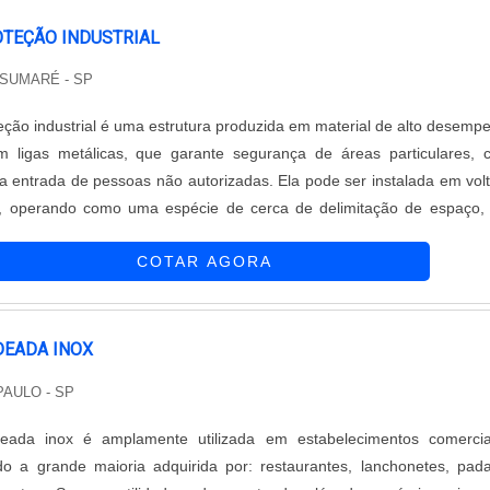
OTEÇÃO INDUSTRIAL
 SUMARÉ - SP
eção industrial é uma estrutura produzida em material de alto desemp
m ligas metálicas, que garante segurança de áreas particulares,
 a entrada de pessoas não autorizadas. Ela pode ser instalada em vol
rio, operando como uma espécie de cerca de delimitação de espaço
, portas e outros locais. Além do quesito segurança, a grade de pro
COTAR AGORA
om....
DEADA INOX
PAULO - SP
eada inox é amplamente utilizada em estabelecimentos comercia
ndo a grande maioria adquirida por: restaurantes, lanchonetes, pada