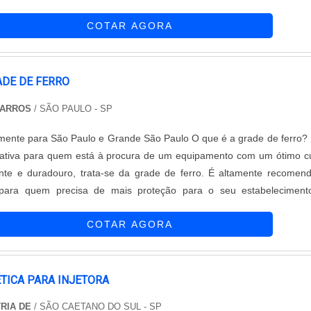
lquer outro espaço, a tela moeda da Casa das Telas é a escolha 
a-estrutura a fim de atender a todas as necessidades, que vão de
gurança, durabilidade e estética.
COTAR AGORA
ra de equip....
DE DE FERRO
BARROS
/ SÃO PAULO - SP
ra São Paulo e Grande São Paulo O que é a grade de ferro? Uma
rnativa para quem está à procura de um equipamento com um ótimo c
iente e duradouro, trata-se da grade de ferro. É altamente recomen
 para quem precisa de mais proteção para o seu estabeleciment
COTAR AGORA
nça q....
TICA PARA INJETORA
RIA DE
/ SÃO CAETANO DO SUL - SP