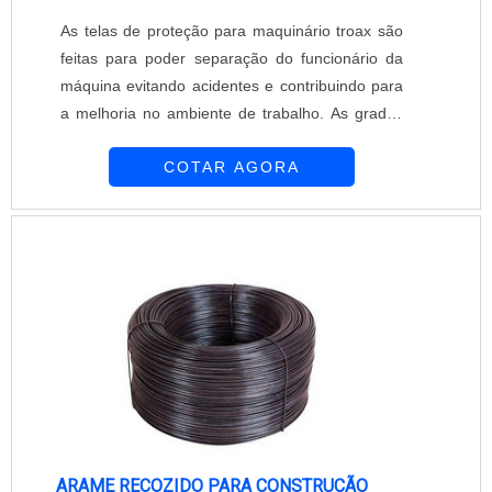
As telas de proteção para maquinário troax são
feitas para poder separação do funcionário da
máquina evitando acidentes e contribuindo para
a melhoria no ambiente de trabalho. As grades
devem adequar-se à NR 12, norma do Ministério
COTAR AGORA
do trabalho, que regula o sistema de segurança
industrial e no uso dos equipamentos com o
objetivo de oferecer maior proteção aos
empregados. Especificações e demais
informações do produto A medida das telas
industriai....
ARAME RECOZIDO PARA CONSTRUÇÃO