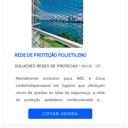
REDE DE PROTEÇÃO POLIETILENO
SOLUCOES REDES DE PROTECAO
/ MAUÁ - SP
Atendimento exclusivo para ABC e Zona
LesteIndispensável em lugares que ofereçam
riscos de quedas as telas de segurança, a rede
de proteção polietileno confeccionada pela
empresa Soluções Redes de Proteção se
COTAR AGORA
adequa com perfeição ao design arquitetônico
de prédios ou casas sem distinção. Todos os