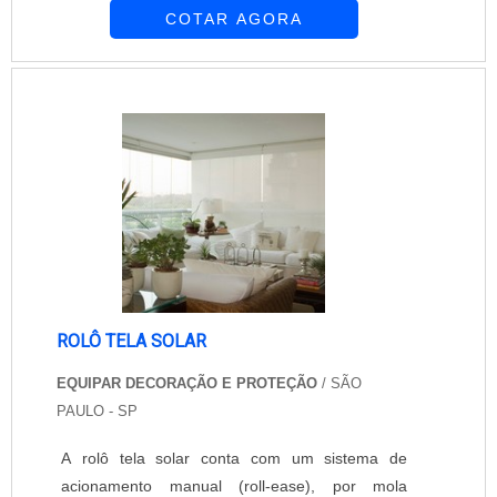
COTAR AGORA
instalação das telas em todas as aberturas do
ambiente. Para adquirir as telas para janelas
contra mosquitos, conte com a excelência da
Equipar Decoração e Proteção. A empresa atua
no mercado desde 1997 e oferece opções
modernas e eficientes par....
ROLÔ TELA SOLAR
EQUIPAR DECORAÇÃO E PROTEÇÃO
/ SÃO
PAULO - SP
A rolô tela solar conta com um sistema de
acionamento manual (roll-ease), por mola