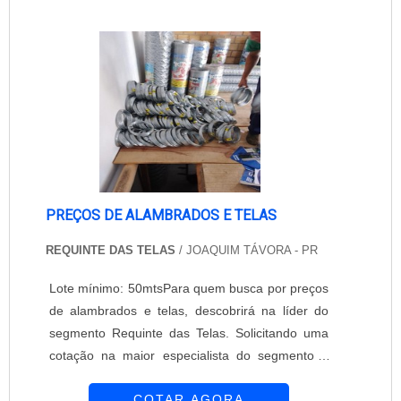
modelos sem exceção são fabricados: Seguindo
as normas; Com materiais de qualidade; Por
profissionais especializados.BENEFÍCIOS DO
PRODUTOAlém...
PREÇOS DE ALAMBRADOS E TELAS
REQUINTE DAS TELAS
/ JOAQUIM TÁVORA - PR
Lote mínimo: 50mtsPara quem busca por preços
de alambrados e telas, descobrirá na líder do
segmento Requinte das Telas. Solicitando uma
cotação na maior especialista do segmento e
descobrindo a maior referência de qualidade da
COTAR AGORA
área de atuação.É importante lembrar que o