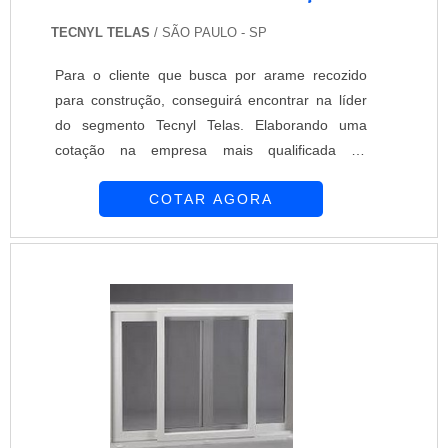
TECNYL TELAS
/ SÃO PAULO - SP
Para o cliente que busca por arame recozido
para construção, conseguirá encontrar na líder
do segmento Tecnyl Telas. Elaborando uma
cotação na empresa mais qualificada do
mercado, é possível conhecer detalhes sobre a
COTAR AGORA
organização mais competente do ramo.É
importante lembrar que o produto deve ser
adquirido com empresas especializadas. Esse
tipo de cuidado ajuda a garantir a qualidade e
durabilidade dos materiais, além de evitar
prejuízos com substituições frequentes de
produtos que não cumprem com suas funções
adequadamente. Assim, é possível poupar
gastos desnecessários.UM POUCO MAIS
SOBRE O ARAME RECOZIDO PARA