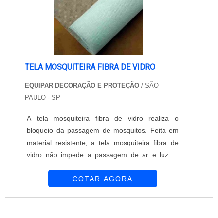
TELA MOSQUITEIRA FIBRA DE VIDRO
EQUIPAR DECORAÇÃO E PROTEÇÃO
/ SÃO
PAULO - SP
A tela mosquiteira fibra de vidro realiza o
bloqueio da passagem de mosquitos. Feita em
material resistente, a tela mosquiteira fibra de
vidro não impede a passagem de ar e luz. A
Equipar Decoração e Proteção ocupa uma
COTAR AGORA
posição de destaque em seu segmento. É
composta por profissionais altamente
qualificados que se dedicam para oferecer o que
há de melhor para seus clientes. Assegurar tela