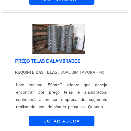
produto deve ser adquirido com empresas
especializadas. Esse tipo de cuidado ajuda a
garantir a qualidade e durabilidade dos
materiais, além de evitar prejuízos com subst...
PREÇO TELAS E ALAMBRADOS
REQUINTE DAS TELAS
/ JOAQUIM TÁVORA - PR
Lote mínimo: 50mtsO cliente que deseja
encontrar por preço telas e alambrados,
conhecerá a melhor empresa do segmento
realizando uma detalhada pesquisa. Quando o
desejo é por preço telas e alambrados, com a
COTAR AGORA
melhor mão de obra da Requinte das Telas
obterá ótima qualidade com soluções