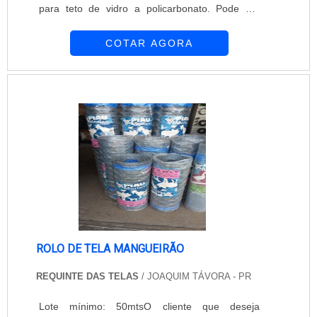
para teto de vidro a policarbonato. Pode ser
instalada em qualquer tipo de janela ou vão. A
COTAR AGORA
rolô tela solar é responsável por filtrar raios UV,
protegendo os móveis do ambiente e oferecendo
conforto térmico para o local. A instalação da
rolô tela solar é recomendada para ambientes
sujeitos ao extremo contato...
ROLO DE TELA MANGUEIRÃO
REQUINTE DAS TELAS
/ JOAQUIM TÁVORA - PR
Lote mínimo: 50mtsO cliente que deseja