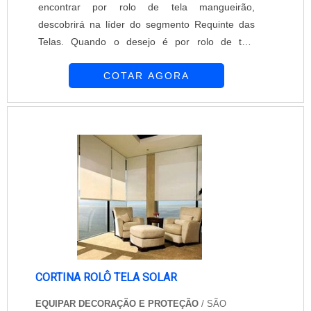
encontrar por rolo de tela mangueirão,
descobrirá na líder do segmento Requinte das
Telas. Quando o desejo é por rolo de tela
mangueirão, conosco da Requinte das Telas irá
COTAR AGORA
encontrar excelente custo-benefício com
comprometimento com os resultados dos
clientes.DIFERENCIAIS IMPORTANTES DE
ROLO DE TELA MANGUEIRÃOHá muitas
maneiras eficientes de demonstrar competência
e excelência em uma área de atuação...
CORTINA ROLÔ TELA SOLAR
EQUIPAR DECORAÇÃO E PROTEÇÃO
/ SÃO