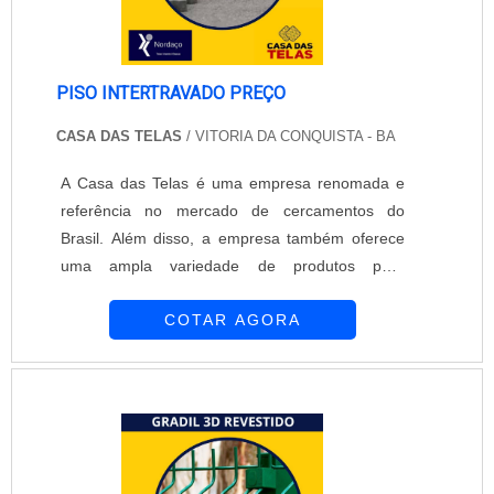
PISO INTERTRAVADO PREÇO
CASA DAS TELAS
/ VITORIA DA CONQUISTA - BA
A Casa das Telas é uma empresa renomada e
referência no mercado de cercamentos do
Brasil. Além disso, a empresa também oferece
uma ampla variedade de produtos para
construção civil, incluindo o piso intertravado.O
COTAR AGORA
piso intertravado é uma opção muito utilizada em
projetos de pavimentação, tanto em áreas
residenciais quanto comerciais. Ele é composto
por peças de concreto pré-moldado, que se
encaixam entre si, formando um conjunto
resistente e durável.Uma das principais
vantagens do piso intertravado é a sua facilidade