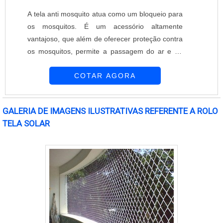
A tela anti mosquito atua como um bloqueio para
os mosquitos. É um acessório altamente
vantajoso, que além de oferecer proteção contra
os mosquitos, permite a passagem do ar e da
luz. É importante que a tela anti mosquito seja
COTAR AGORA
instalada em todas as aberturas do ambiente,
permitindo que o local fique realmente protegido.
A Equipar Decoração e Proteção oferece telas
GALERIA DE IMAGENS ILUSTRATIVAS REFERENTE A ROLO
para proteção contra mosquitos de excelente
TELA SOLAR
qualidade. A empresa é constituída por ....