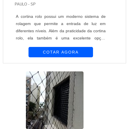
PAULO - SP
A cortina rolo possui um moderno sistema de
rolagem que permite a entrada de luz em
diferentes níveis. Além da praticidade da cortina
rolo, ela também é uma excelente opção
decorativa para o ambiente. A tela solar
COTAR AGORA
apresenta a vantagem de bloquear os raios
solares, oferecendo maior comodidade e
proteção para o ambiente interno. Modernidade,
proteção e comodidade são garantidas pelo uso
da cortina rolô tela solar. A empresa que oferece
co...