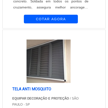
concreto. Soldada em todos os pontos de
um time de colaboradores proativos e
cruzamento, assegura melhor ancoragem,
profissionais treinados para atender com rapidez
ligando os elementos estruturais, além de um
e eficácia, garante a melhor experiência para os
COTAR AGORA
excelente controle de fissuramento. Sinônimo de
clientes com qualidade.Aproveite a visita para
qualidade e procedência, a tela pop é ideal para
acessar o site e saber mais sobre a empresa, os
projetos de construção pequenos, geralmente
serviços e os produtos. Se preferir, entre em
residenciais. Ativa desde 1989, a Udiaço
contato com um dos nossos consultores e
conquistou uma posição de destaque no
solicite um orçamento!
mercado de distribuiç....
TELA ANTI MOSQUITO
EQUIPAR DECORAÇÃO E PROTEÇÃO
/ SÃO
PAULO - SP