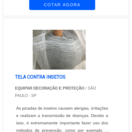
COTAR AGORA
e a ventilação do ambiente não são afetadas
pela instalação da tela contra insetos para
janela. As picadas de insetos podem causar
irritações, alergias e transmitir doenças. Para
evitar todos esses proble...
TELA CONTRA INSETOS
EQUIPAR DECORAÇÃO E PROTEÇÃO
/ SÃO
PAULO - SP
As picadas de insetos causam alergias, irritações
e realizam a transmissão de doenças. Devido a
isso, é extremamente importante fazer uso dos
métodos de prevenção, como por exemplo, a