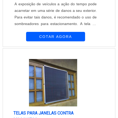
A exposição de veículos a ação do tempo pode
acarretar em uma série de danos a seu exterior.
Para evitar tais danos, é recomendado o uso de
sombreadores para estacionamento. A tela de
sombreamento estacionamento é composta por
COTAR AGORA
uma estrutura metálica e tela de sombreamento.
Entre suas características, destacam-se a
estrutura composta por aço ou aço galvanizado
e a tela fabricada a partir de polietileno de alta
densidade. Especificações do material....
TELAS PARA JANELAS CONTRA