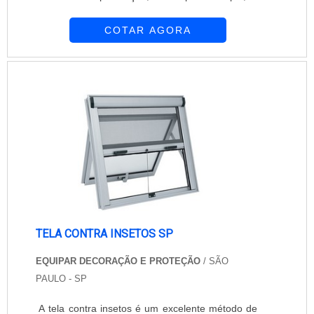
instalação de tela contra insetos. Elas agem
COTAR AGORA
como uma barreira, impedindo que o mosquito
ou outro inseto entre no local. A tela contra
insetos, além de oferecer proteção, não interfere
na incidência de luz nem na ventilação do
ambiente. Empresa que oferece...
TELA CONTRA INSETOS SP
EQUIPAR DECORAÇÃO E PROTEÇÃO
/ SÃO
PAULO - SP
A tela contra insetos é um excelente método de