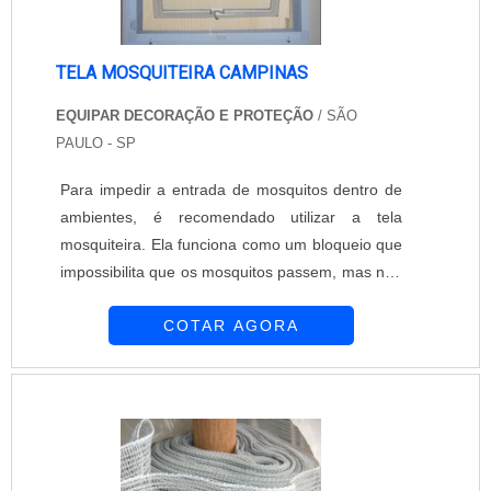
TELA MOSQUITEIRA CAMPINAS
EQUIPAR DECORAÇÃO E PROTEÇÃO
/ SÃO
PAULO - SP
Para impedir a entrada de mosquitos dentro de
ambientes, é recomendado utilizar a tela
mosquiteira. Ela funciona como um bloqueio que
impossibilita que os mosquitos passem, mas não
interfere na entrada da luz e nem da ventilação.
COTAR AGORA
A empresa Equipar Decoração e Proteção
oferece tela mosquiteira campinas de excelente
qualidade para atender as demandas do
mercado. A empresa é composta por
profissionais altamente qualificados e
experientes que se dedi....