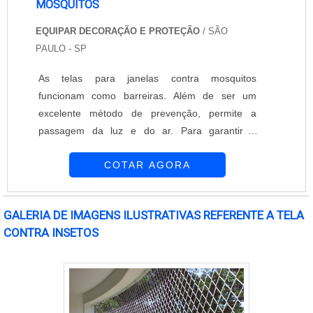
MOSQUITOS
EQUIPAR DECORAÇÃO E PROTEÇÃO
/ SÃO
PAULO - SP
As telas para janelas contra mosquitos
funcionam como barreiras. Além de ser um
excelente método de prevenção, permite a
passagem da luz e do ar. Para garantir a
máxima proteção, é importante contar com a
COTAR AGORA
instalação das telas em todas as aberturas do
ambiente. Para adquirir as telas para janelas
contra mosquitos, conte com a excelência da
GALERIA DE IMAGENS ILUSTRATIVAS REFERENTE A TELA
Equipar Decoração e Proteção. A empresa atua
CONTRA INSETOS
no mercado desde 1997 e oferece opções
modernas e eficientes par....