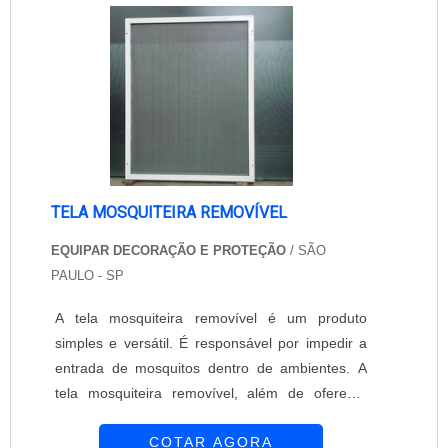
por oferecer o que há de mais moderno e
prático. Conta com ....
TELA MOSQUITEIRA REMOVÍVEL
EQUIPAR DECORAÇÃO E PROTEÇÃO
/ SÃO
PAULO - SP
A tela mosquiteira removível é um produto
simples e versátil. É responsável por impedir a
entrada de mosquitos dentro de ambientes. A
tela mosquiteira removível, além de oferecer
proteção, permite a passagem de luz e ar dentro
COTAR AGORA
dos ambientes. A Equipar Decoração e Proteção