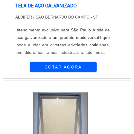
TELA DE AÇO GALVANIZADO
ALDIFER
/ SÃO BERNARDO DO CAMPO - SP
Atendimento exclusivo para São Paulo A tela de
aço galvanizado é um produto muito versátil que
pode ajudar em diversas atividades cotidianas,
em diferentes ramos industriais e, até mesmo,
na construção civil. As telas de aço podem ser
COTAR AGORA
utilizadas para separar loteamentos, setores de
uma empresa, separar uma casa das outras,
entre outros. DURABILIDADE DA TELA DE AÇO
A grande resistência que uma tela de aço possui
se dá pelo fato de essa ferramenta....