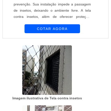
prevenção. Sua instalação impede a passagem
de insetos, deixando o ambiente livre. A tela
contra insetos, além de oferecer proteção,
permite a passagem do ar e da luz. Devido a sua
COTAR AGORA
aparência discreta, a tela contra insetos não
prejudica o visual do ambiente. A empresa
Equipar Decoração e Proteção é uma empresa
altamente qualificada que está ativa no mercado
desde 1997. Conta com profissiona...
Imagem ilustrativa de Tela contra insetos