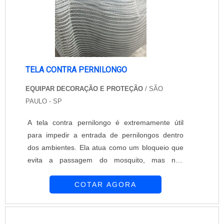
TELA CONTRA PERNILONGO
EQUIPAR DECORAÇÃO E PROTEÇÃO
/ SÃO
PAULO - SP
A tela contra pernilongo é extremamente útil
para impedir a entrada de pernilongos dentro
dos ambientes. Ela atua como um bloqueio que
evita a passagem do mosquito, mas não
interfere na luminosidade e na ventilação do
COTAR AGORA
ambiente. A tela contra pernilongo deve ser
instalada nas aberturas do local, como janelas e
portas. A empresa Equipar Decoração e
Proteção possui reconhecimento no mercado