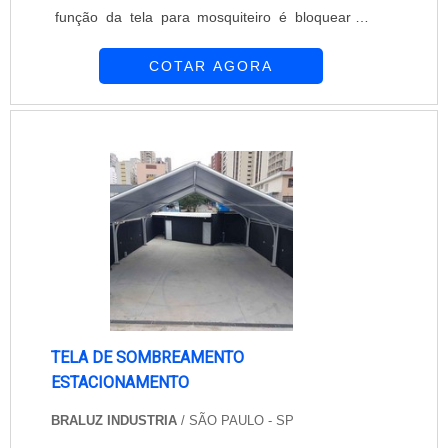
função da tela para mosquiteiro é bloquear a
passagem de mosquitos sem impedir a
COTAR AGORA
passagem da luz e do ar. Discreta, a tela para
mosquiteiro não prejudica o projeto de
arquitetura do ambiente. A empresa Equipar
Decoração e Proteção ocupa uma posição de
destaque no segmento em que atua. Seus
profissionais trabalham pa....
TELA DE SOMBREAMENTO
ESTACIONAMENTO
BRALUZ INDUSTRIA
/ SÃO PAULO - SP