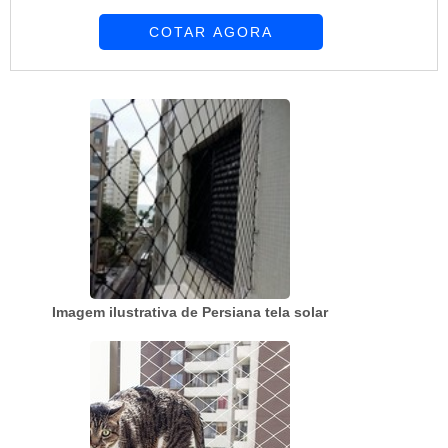
desejo é por preço telas e alambrados, com a
COTAR AGORA
melhor mão de obra da Requinte das Telas
obterá ótima qualidade com soluções
personalizadas de acordo com as necessidades
de cada cliente.MAIS SOBRE PREÇO TELAS E
ALAMBRADOSHá muitas maneiras eficientes de
demonstrar competência e ex...
Imagem ilustrativa de Persiana tela solar