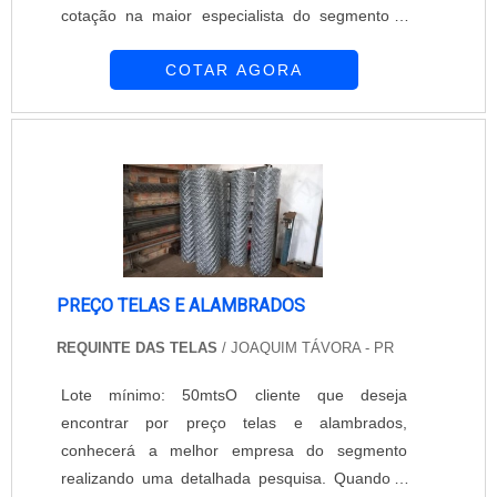
cotação na maior especialista do segmento e
descobrindo a maior referência de qualidade da
COTAR AGORA
área de atuação.É importante lembrar que o
produto deve ser adquirido com empresas
especializadas. Esse tipo de cuidado ajuda a
garantir a qualidade e durabilidade dos
materiais, além de evitar prejuízos com subst...
PREÇO TELAS E ALAMBRADOS
REQUINTE DAS TELAS
/ JOAQUIM TÁVORA - PR
Lote mínimo: 50mtsO cliente que deseja
encontrar por preço telas e alambrados,
conhecerá a melhor empresa do segmento
realizando uma detalhada pesquisa. Quando o