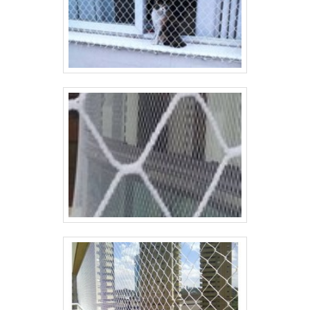
plástico preço: Colaboradores proativos;
Profissionais treinados para atender com rapidez
e eficácia; Trabalhadores de alta qualidade;
Escritório de alta qualidade onde são realizadas
as atividades; Tecnologia de ponta;
Equipamentos de última geração. QUALIDADE
COMPROVADA NO SEGMENTOSomente na
Tecnyl Telas tem tudo que se precisa para tela
de galinheiro de plástico preço. É sempre a
opção mais confiável, disponibilizando itens
como telas para fachada e telas hexagonais
(metálicas e plásticas).É comprometida com os
serviços e altamente qualificada, características
possíveis pelo fato de a empresa ter escritório
de alta qualidade onde são realizadas as
atividades e amplo catálogo de serviços e
produtos de alta qualidade. Tudo isso, somado a
uma equipe com colaboradores proativos e