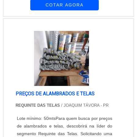
COTAR AGORA
tela solar pode ser feita em ambientes diversos,
tais como: quartos, salas, escritórios, entre
outros. A empresa Equipar Decoração e
Proteção atua no mercado desde 1997. Seus
profissionais são altamente qualificados e se
dedi...
PREÇOS DE ALAMBRADOS E TELAS
REQUINTE DAS TELAS
/ JOAQUIM TÁVORA - PR
Lote mínimo: 50mtsPara quem busca por preços
de alambrados e telas, descobrirá na líder do
segmento Requinte das Telas. Solicitando uma