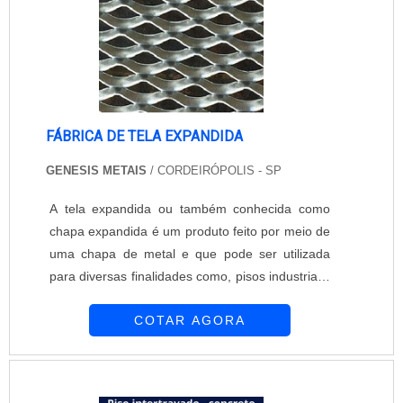
FÁBRICA DE TELA EXPANDIDA
GENESIS METAIS
/ CORDEIRÓPOLIS - SP
A tela expandida ou também conhecida como
chapa expandida é um produto feito por meio de
uma chapa de metal e que pode ser utilizada
para diversas finalidades como, pisos industriais,
proteção de equipamentos, grades, forros,
COTAR AGORA
divisórias, móveis, escadas e muitos outros. O
processo de fabricação por uma fábrica de tela
expandida se dá por meio de uma máquina
automática onde a chapa metálica é colocada e