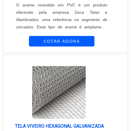
O arame revestido em PVC é um produto
oferecido pela empresa Zeca Telas e
Alambrados, uma referência no segmento de
cercados. Esse tipo de arame é amplamente
utilizado em cercamentos patrimoniais para
COTAR AGORA
empresas e residências, devido à sua
durabilidade e resistência.O revestimento em
PVC confere ao arame uma camada protetora,
que o torna mais resistente à corrosão e às
intempéries. Além disso, o PVC também
proporciona uma estética mais agradável, já que
o arame revestido fica com uma aparência mais
uniforme e discreta.A Zeca Telas e Alambrados
se destaca não apenas pela qualidade dos
produtos que oferece, mas também pelo seu
atendimento diferenciado. A empresa conta com
uma equipe de profissionais qualificados,
TELA VIVEIRO HEXAGONAL GALVANIZADA
prontos para resolver qualquer problema ou